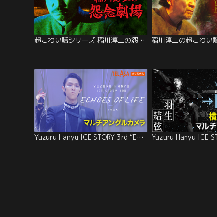
超こわい話シリーズ 稲川淳二の怨念劇場
稲川淳二の超こわい話
Yuzuru Hanyu ICE STORY 3rd “Echoes of Life” TOUR