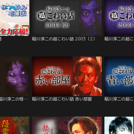
団
稲川淳二の超こわい話 2003（2）
稲川淳二の超こわ
超こわい話シリーズ 稲川淳二の怪談伝説！
稲川淳二の超こわい話 赤い部屋
稲川淳二の超こ