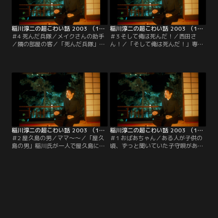
稲川淳二の超こわい話 2003 （1） 第04話（最終話）
稲川淳二の超こわい話 2003 （1） 第03話
＃4 死んだ兵隊／メイクさんの助手
＃3 そして俺は死んだ！／西田さ
／隣の部屋の客／「死んだ兵隊」野
ん！／「そして俺は死んだ！」専門
村さんという方の戦争の時の話。戦
学校生が海の家を企画し、遊んでい
争でインドネシアにいた頃、戦争中
た時のこと。夕食を終えた学生が花
とは思えない静けさに出会う。そん
火をしようと海岸に出た。焚き火を
な時、木にもたれかかり、空を見上
囲んでの怪談話をはじめていよいよ
げた兵隊が鼻歌を歌っていた。そば
最後の話となった時、横から知らな
に近寄った野村さんにその兵隊は
い男が「俺の話をしようか」と話し
「日本はどっちかなあ」と聞く。
始める。それは海の中から手が出て
「あっちだ」と答えると兵隊は
きて、自分を沈めたという自分が死
「今、何時かな」と聞くので…。
んだ時の状況だった。
稲川淳二の超こわい話 2003 （1） 第02話
稲川淳二の超こわい話 2003 （1） 第01話
＃2 屋久島の男／ママ～～／「屋久
＃1 おばあちゃん／ある人が子供の
島の男」稲川氏が一人で屋久島に行
頃、ずっと聞いていた子守唄があっ
った時の話。トロッコ道を登ってい
た。母親に聞いてみると「そんな歌
ると気配も感じさせずに男が追い越
はしらない」という。また、子供の
していった。特に気にせず、宿に戻
頃の家族の人数は八人だったという
り原稿を書きつつ洗面所で洗濯をし
が、それも七人だったという。彼の
ていると、短い男性の髪の毛と思わ
いう『大おばあちゃん』はいなかっ
れるモノが落ちていた。翌日の夜、
たと…。そんなある日、実家の改築
疲れていたので早々に就寝する
をするというので手伝いに出かけ
が…。
た。