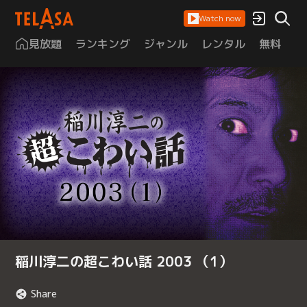
Watch now
見放題
ランキング
ジャンル
レンタル
無料
は
稲川淳二の超こわい話 2003 （1）
Share