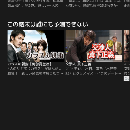
米倉涼子主演でお送りする、松本清
--真実は、勝たなければ“真実”にな
犯
張三部作、第2弾。貧しい一人の女
らない--。最高視聴率25.5％を記録
正
が、男にささやかれ過去を焼き捨
した韓国の大ヒットドラマ『サイ
士
て、大きな屋敷の「愛人」になっ
ン』を大森南朋主演、松雪泰子、仲
事
た。生まれ変わった女は、もう抱か
村トオルら強力キャストでリメイ
活
この結末は誰にも予測できない
れるだけのおもちゃではなかっ
ク。どこまでも“真実”と“正義”に忠
た…。
実に…。遺体の声なき声に耳を傾け
続ける法医学者たちが、不都合
な“事実”を隠ぺいする権力社会に立
ち向かっていきます！
カラスの親指【阿部寛主演】
交渉人 真下正義
5人のサギ師（カラス）が挑んだ大
2004年12月24日、雪乃（水野美
吹
勝負！！悲しい過去を背負ったまま
紀）とクリスマス・イブのデートの
帰
サギ師になったタケ（阿部寛）とコ
約束をしていた真下は、その日の午
見
Du
ンビを組むことになった新米サギ師
後、突然、室井管理官（柳葉敏郎）
は
のテツ（村上ショージ）。そんな2
から呼び出しを受ける。警視庁史上
ま
人の元に、ある日ひょんなことから
最悪の緊急事態が発生。東京の地下
後
河合やひろとまひろの美人姉妹（石
鉄の最新鋭実験車両（通称：クモ）
開
原さとみ、能年玲奈）、それにノッ
1両が乗っ取られたのだ。東京の地
う
ポの石屋貫太郎の3人の若者が転が
下鉄の盲点を突く犯行。
なる
り込んでくる。他人同士のちょっと
に
奇妙な共同生活が始まり…。