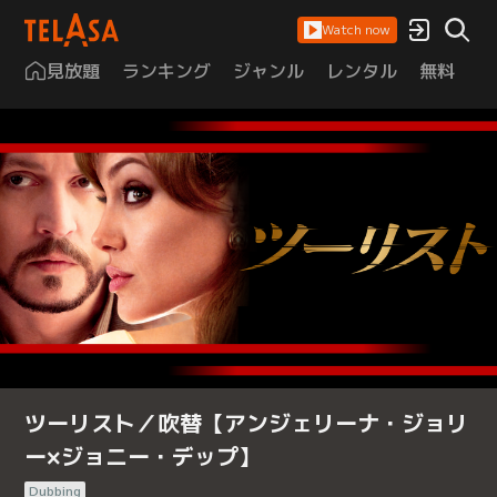
Watch now
見放題
ランキング
ジャンル
レンタル
無料
は
ツーリスト／吹替【アンジェリーナ・ジョリ
ー×ジョニー・デップ】
Dubbing