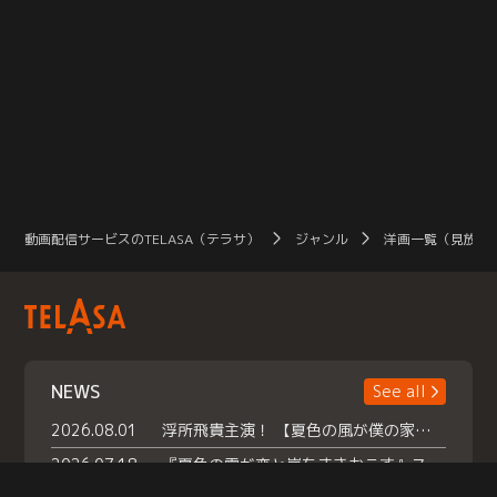
動画配信サービスのTELASA（テラサ）
ジャンル
洋画一覧（見放題
NEWS
See all
2026.08.01
浮所飛貴主演！ 【夏色の風が僕の家にやってきた】 本日よりテラサで独占配信スタート！
2026.07.18
『夏色の雲が恋と嵐をまきおこす』スペシャルメイキング 【Part1】2026年７月18日（土）23時30分～配信スタート！話題のシーンの裏側を大公開！豪華キャスト大集合！ 『武宮家 真夏の家族会議』開催！