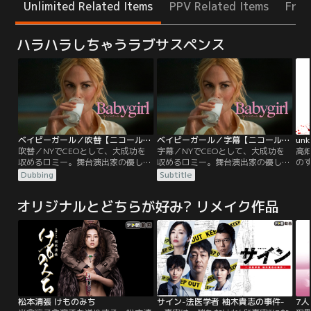
Unlimited Related Items
PPV Related Items
Free
ハラハラしちゃうラブサスペンス
ベイビーガール／吹替【ニコール・キッドマン主演】
ベイビーガール／字幕【ニコール・キッドマン主演】
un
吹替／NYでCEOとして、大成功を
字幕／NYでCEOとして、大成功を
高畑
収めるロミー。舞台演出家の優しい
収めるロミー。舞台演出家の優しい
の
夫ジェイコブと子供たちと、誰もが
夫ジェイコブと子供たちと、誰もが
-
Dubbing
Subtitle
憧れる暮らしを送っていた。ある
憧れる暮らしを送っていた。ある
≪
時、ロミーは一人のインターンから
時、ロミーは一人のインターンから
虎
オリジナルとどちらが好み? リメイク作品
目が離せなくなる。彼の名はサミュ
目が離せなくなる。彼の名はサミュ
が
エル。ロミーの中に眠る欲望を見抜
エル。ロミーの中に眠る欲望を見抜
続殺
き、きわどい挑発を仕掛けてくるの
き、きわどい挑発を仕掛けてくるの
密（
だ。行き過ぎた駆け引きをやめさせ
だ。行き過ぎた駆け引きをやめさせ
極
るためにサミュエルに会いに行く
るためにサミュエルに会いに行く
ン
が…。
が…。
松本清張 けものみち
サイン-法医学者 柚木貴志の事件-
7人