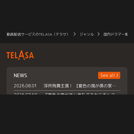
動画配信サービスのTELASA（テラサ）
ジャンル
国内ドラマ一覧（
NEWS
See all
2026.08.01
浮所飛貴主演！ 【夏色の風が僕の家にやってきた】 本日よりテラサで独占配信スタート！
2026.07.18
『夏色の雲が恋と嵐をまきおこす』スペシャルメイキング 【Part1】2026年７月18日（土）23時30分～配信スタート！話題のシーンの裏側を大公開！豪華キャスト大集合！ 『武宮家 真夏の家族会議』開催！
2026.07.15
救命医・遥（今田）の《心揺さぶる過去》や、 麻酔科医・権野（船越英一郎）の《謎多きプライベート》など… 《知られざるエピソード》を独占配信！