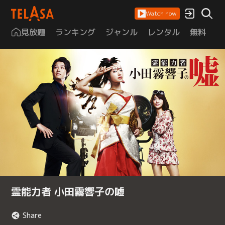
Watch now
見放題
ランキング
ジャンル
レンタル
無料
は
霊能力者 小田霧響子の嘘
Share