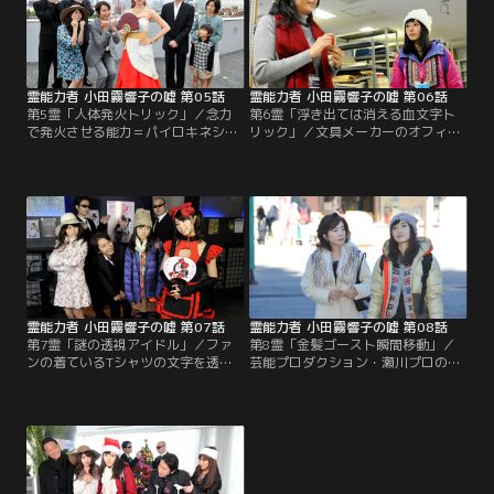
（映美くらら）という女性が、相談
最近、部室でポルターガイスト現象
にやってくる。
が多発していて、とても試合に集中
できる状況ではないため、除霊して
ほしいという。
霊能力者 小田霧響子の嘘 第05話
霊能力者 小田霧響子の嘘 第06話
第5霊「人体発火トリック」／念力
第6霊「浮き出ては消える血文字ト
で発火させる能力＝パイロキネシス
リック」／文具メーカーのオフィス
を使って、ひったくり犯を捕まえた
で、壁に血塗りの殺人予告が書か
氏家（川崎麻世）という男が、マス
れ、そのイニシャルに該当する社員
コミで大きく取り上げられ話題を呼
が襲われるという事件が発生。響子
んでいた。その人気に目を付けた薫
（石原さとみ）のもとに相談にやっ
（大島優子）は、特別番組の企画を
てきた社員・郁代（山下容莉枝）に
立て、響子（石原さとみ）と氏家を
よると、血文字はすぐに消えてしま
テレビで対決させようと画策。早
うので警察にも届けられないのだと
速、記者会見を開いて両者を顔合わ
いう。
せさせ…。
霊能力者 小田霧響子の嘘 第07話
霊能力者 小田霧響子の嘘 第08話
第7霊「謎の透視アイドル」／ファ
第8霊「金髪ゴースト瞬間移動」／
ンの着ているTシャツの文字を透視
芸能プロダクション・瀬川プロの稽
するというパフォーマンスで人気急
古場に、不気味な人影が出現。劇団
上昇中のアイドル・戸田翔子（小池
員の話によると、20年以上前に公演
里奈）。その勢いを脅威に感じた薫
中に急死した女優が、演じてい
（大島優子）は、透視のトリックを
た“死に雪姫”の姿で演劇にまつわる
見破るべく、響子（石原さとみ）を
場所に現れるらしい。
引き連れて、彼女のライブにこっそ
り潜り込む。