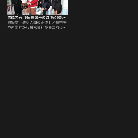
霊能力者 小田霧響子の嘘 第09話（最終話）
最終霊「透明人間の正体」／警察署
や新聞社から機密資料が盗まれる事
件が続発。その犯行状況が奇妙で、
事件の目撃者たちは、「出前のそば
に気を取られている一瞬のうちに金
庫が開けられ、中にあった資料がこ
つ然と消えていた」と口々に証言
し、巷では“透明人間”の仕業ではな
いかと噂されていた。