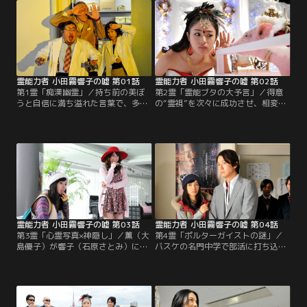
霊能力者 小田霧響子の嘘 第01話
霊能力者 小田霧響子の嘘 第02話
第1霊「痴漢幽霊」／持ち前の美ぼ
第2霊「霊能ブタの大予言」／得意
うと自信に満ち溢れた言葉で、多く
の“霊視”を次々に成功させ、相変わ
のファンから羨望の眼差しを送られ
らずカリスマぶりを発揮している響
るカリスマ霊能力者・小田霧響子
子（石原さとみ）に、薫（大島優
（石原さとみ）。この日も、人気テ
子）が奇妙な企画を持ち掛ける。2
レビ番組で大物俳優（大和田伸也）
年前の地震に続き、最近起きた土砂
相手に霊視を成功させ、喝采を浴び
崩れも予知したと話題の“予知豚”ピ
ていた。ところが、そんな華やかな
ーちゃんと響子をテレビで対決させ
オモテの顔とは裏腹に、実際の響子
ようというのだ。
は地味で臆病でオーラの欠片もない
普通の女の子。
霊能力者 小田霧響子の嘘 第03話
霊能力者 小田霧響子の嘘 第04話
第3霊「心霊写真×神隠し」／薫（大
第4霊「ポルターガイストの謎」／
島優子）が響子（石原さとみ）に内
バスケの名門中学で部活に打ち込ん
緒で募集した“心霊写真企画”が大反
でいる紀花（森迫永依）と希美（高
響を呼び、次回『オカルト--ク』で
良光莉）という少女が、響子（石原
特集が組まれることになった。そん
さとみ）の霊能力を頼って相談にや
な中、響子の霊能力を頼って、美里
ってきた。チームは都の大会で準決
（酒井若菜）と、その友人の弘子
勝まで勝ち進んでいるものの、ここ