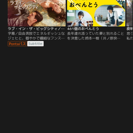
た--。
ラブ・イン・ザ・ビッグシティ／字幕
461個のおべんとう
夜
字幕／自由奔放でエネルギッシュな
長年連れ添っていた妻と別れること
思
ジェヒと、穏やかで繊細なフンス。
を決意した鈴本一樹（井ノ原快
私
正反対の二人は、ある出来事をきっ
彦）。父を選んでくれた息子・虹輝
症
Subtitle
かけに特別な契約を結び、一緒に暮
（道枝駿佑）が15歳と多感な時期を
同
らし始めることに！ジェヒは奔放な
迎えていた時期の離婚なだけに、一
イ
恋愛を楽しみながら、世間のルール
樹は虹輝に対する罪悪感に苛まれて
く
に縛られず、自分の価値観を大切に
いた。そんな時、重なるようにして
き
して自由に生きている。一方、フン
虹輝が高校受験に失敗したという悪
ち
スはゲイであることを周囲に隠しな
い知らせが届く…。
手
がら、孤独と向き合う日々を送って
か
いる。