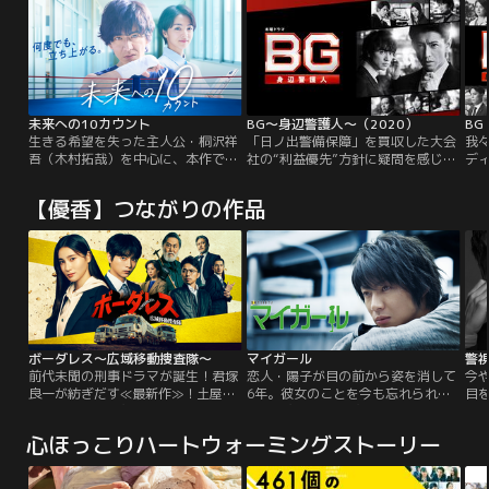
未来への10カウント
BG～身辺警護人～（2020）
BG
生きる希望を失った主人公・桐沢祥
「日ノ出警備保障」を買収した大会
我々
吾（木村拓哉）を中心に、本作で描
社の“利益優先”方針に疑問を感じた
デ
かれるのは≪世代を超えた青春群像
島崎章（木村拓哉）が、警備の基本
を
劇≫です。当初は母校・松葉台高校
でもある「弱き者の盾になる」とい
緊
【優香】つながりの作品
のボクシング部にコーチとして戻る
う使命を貫くため、組織を飛び出す
ディ
ことに、まるで乗り気ではない桐
ことに！そんな中、「日ノ出警備保
手
沢…。しかし、「いつ死んでもい
障」時代からの仲間・高梨雅也（斎
泥
い」とまで言い切ってしまう自分を
藤工）は、章が辞めた本当の理由を
リ
心配する親友や恩師から強引に背中
聞きだすため、章のもとにやってき
思
を押され、コーチを引き受けた桐沢
ます。
誕
は…。
ボーダレス～広域移動捜査隊～
マイガール
警
前代未聞の刑事ドラマが誕生！君塚
恋人・陽子が目の前から姿を消して
今
良一が紡ぎだす≪最新作≫！土屋太
6年。彼女のことを今も忘れられず
目
鳳＆佐藤勝利W主演 史上初！トラッ
にいる主人公・正宗のもとへある日
は
クで【爆走する捜査本部】日本全国
突然、陽子の訃報が届いた。そし
事
心ほっこりハートウォーミングストーリー
縦横無尽にトラックが爆走する刑事
て、それと同時に彼の前に現れたの
に
ドラマが誕生！
は5歳の少女・コハル。陽子が内緒
出
で生んでいた、正宗との子どもだっ