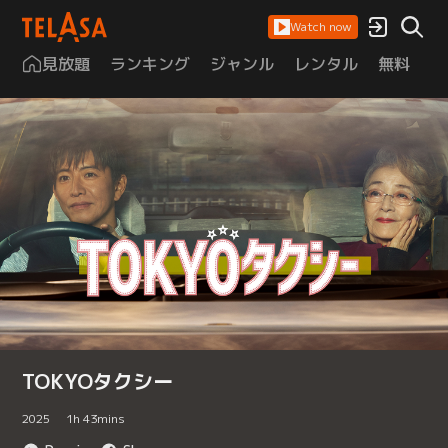
Watch now
見放題
ランキング
ジャンル
レンタル
無料
は
TOKYOタクシー
2025
1
h
43
mins