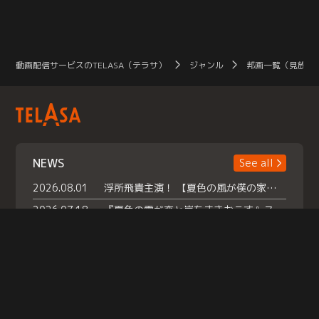
動画配信サービスのTELASA（テラサ）
ジャンル
邦画一覧（見放題
NEWS
See all
2026.08.01
浮所飛貴主演！ 【夏色の風が僕の家にやってきた】 本日よりテラサで独占配信スタート！
2026.07.18
『夏色の雲が恋と嵐をまきおこす』スペシャルメイキング 【Part1】2026年７月18日（土）23時30分～配信スタート！話題のシーンの裏側を大公開！豪華キャスト大集合！ 『武宮家 真夏の家族会議』開催！
2026.07.15
救命医・遥（今田）の《心揺さぶる過去》や、 麻酔科医・権野（船越英一郎）の《謎多きプライベート》など… 《知られざるエピソード》を独占配信！