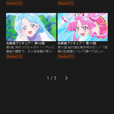
らい学園に通えることになったあん
であるプリキットをグッズにして、
な。広い校舎におどろいていたが、
お店を開くことにしたあんなたち。
ゴウエモンが作り出した「からくり
お店の準備をしている途中、不思議
迷路」にみくると迷い込んでしま
なおまじないとゴーグルについて聞
う。
かれたジェット先輩は、過去のこと
を振り返る。
名探偵プリキュア！ 第09話
名探偵プリキュア！ 第10話
第9話 決めつけちゃダメ！／テレビ
第10話 絵の謎を解き明かせ！／「母
番組の撮影で、大人気俳優の家入し
親の自画像について調べてほしい」
るくがまことみらい学園にやってく
という依頼人がキュアット探偵事務
る。演劇部の劇に参加するという企
所にやってくる。有名な風景画家だ
画だったが、本番直前、大切な衣装
った依頼人の母親がなぜ一枚だけ自
であるドレスが部室からなくなって
画像を残したのか、あんなたちは調
しまう。
査に出発する。
1