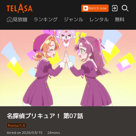
Watch now
見放題
ランキング
ジャンル
レンタル
無料
は
名探偵プリキュア！ 第07話
Aired on 2026/03/15
24
mins