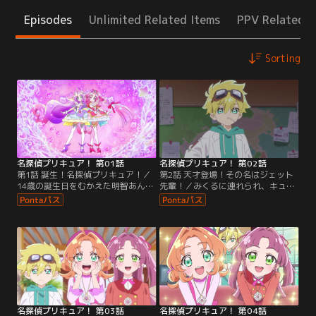
Episodes
Unlimited Related Items
PPV Related I
Sorting
名探偵プリキュア！ 第01話
名探偵プリキュア！ 第02話
第1話 誕生！名探偵プリキュア！／
第2話 天才登場！その名はジェット
14歳の誕生日をむかえた明智あんな
先輩！／みくるに連れられ、キュア
は、部屋に置かれていたペンダント
ット探偵事務所を訪れるあんな。事
を身に着けていたところに、妖精の
務所にいた自称天才博士の妖精・ジ
ポチタンと出会う。さらにペンダン
ェットによって、タイムスリップの
トの光に飲み込まれ、目を覚ました
原因はポチタンだったことが判明す
先は--。
る。
名探偵プリキュア！ 第03話
名探偵プリキュア！ 第04話