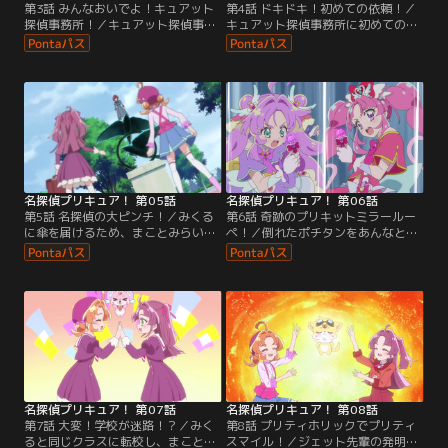
第3話 みんなおいでよ！キュアット
第4話 ドキドキ！初めての依頼！／
探偵事務所！／キュアット探偵事務
キュアット探偵事務所に初めての依
所での共同生活が始まり、掃除や片
頼人がやってくる。駅前で誰かのも
付けに追われるあんなたち。インテ
のと入れ違いになってしまったらし
リアや雑貨をそろえようと出かけた
いバッグを探すあんなたちだった
先で、お店のシンボルが消えてしま
が、そこに怪盗団ファントムがあら
う事件に遭遇する。
われる。
名探偵プリキュア！ 第05話
名探偵プリキュア！ 第06話
第5話 名探偵の大ピンチ！／みくる
第6話 奇跡のプリキットミラールー
に傘を届けるため、まことみらい学
ペ！／倒れたポチタンをあんなとジ
園にやってきたあんなは、そこで困
ェット先輩にまかせ、マコトジュエ
っている様子の真理子に出会い、
ルを取り返そうと駆け出していくみ
妹・恵子の行方を探すことに。一方
くる。残されたあんなは、みくるに
みくるも、高等部の幽霊さわぎを解
プリキットを手渡せなかった理由を
決してほしい、と理事長に依頼され
ジェット先輩に打ち明ける。
る。
名探偵プリキュア！ 第07話
名探偵プリキュア！ 第08話
第7話 大変！学校が迷路！？／みく
第8話 プリティホリックでプリティ
ると同じクラスに転校し、まことみ
スマイル！／ジェット先輩の発明品