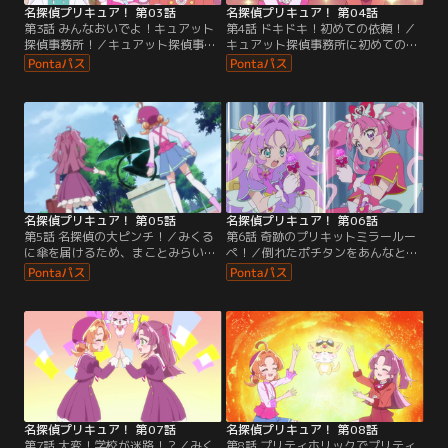
名探偵プリキュア！ 第03話
名探偵プリキュア！ 第04話
第3話 みんなおいでよ！キュアット
第4話 ドキドキ！初めての依頼！／
探偵事務所！／キュアット探偵事務
キュアット探偵事務所に初めての依
所での共同生活が始まり、掃除や片
頼人がやってくる。駅前で誰かのも
付けに追われるあんなたち。インテ
のと入れ違いになってしまったらし
リアや雑貨をそろえようと出かけた
いバッグを探すあんなたちだった
先で、お店のシンボルが消えてしま
が、そこに怪盗団ファントムがあら
う事件に遭遇する。
われる。
名探偵プリキュア！ 第05話
名探偵プリキュア！ 第06話
第5話 名探偵の大ピンチ！／みくる
第6話 奇跡のプリキットミラールー
に傘を届けるため、まことみらい学
ペ！／倒れたポチタンをあんなとジ
園にやってきたあんなは、そこで困
ェット先輩にまかせ、マコトジュエ
っている様子の真理子に出会い、
ルを取り返そうと駆け出していくみ
妹・恵子の行方を探すことに。一方
くる。残されたあんなは、みくるに
みくるも、高等部の幽霊さわぎを解
プリキットを手渡せなかった理由を
決してほしい、と理事長に依頼され
ジェット先輩に打ち明ける。
る。
名探偵プリキュア！ 第07話
名探偵プリキュア！ 第08話
第7話 大変！学校が迷路！？／みく
第8話 プリティホリックでプリティ