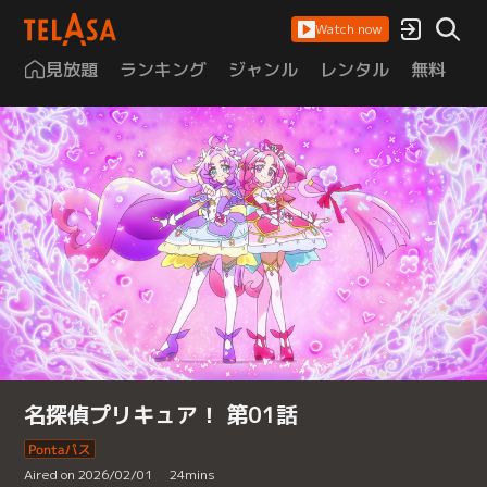
Watch now
見放題
ランキング
ジャンル
レンタル
無料
は
名探偵プリキュア！ 第01話
Aired on 2026/02/01
24
mins