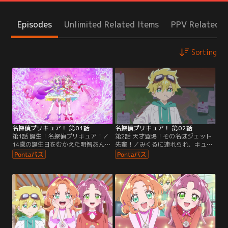
Episodes
Unlimited Related Items
PPV Related I
Sorting
名探偵プリキュア！ 第01話
名探偵プリキュア！ 第02話
第1話 誕生！名探偵プリキュア！／
第2話 天才登場！その名はジェット
14歳の誕生日をむかえた明智あんな
先輩！／みくるに連れられ、キュア
は、部屋に置かれていたペンダント
ット探偵事務所を訪れるあんな。事
を身に着けていたところに、妖精の
務所にいた自称天才博士の妖精・ジ
ポチタンと出会う。さらにペンダン
ェットによって、タイムスリップの
トの光に飲み込まれ、目を覚ました
原因はポチタンだったことが判明す
先は--。
る。