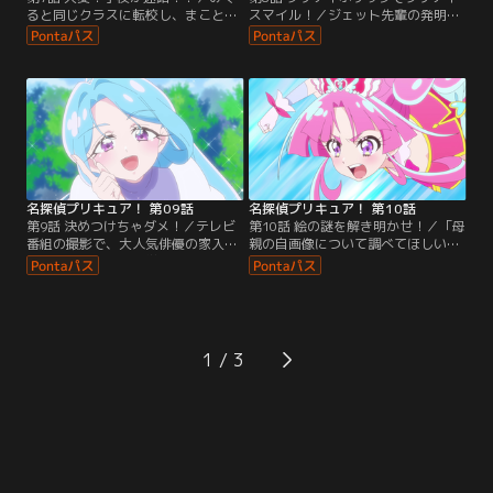
ると同じクラスに転校し、まことみ
スマイル！／ジェット先輩の発明品
らい学園に通えることになったあん
であるプリキットをグッズにして、
な。広い校舎におどろいていたが、
お店を開くことにしたあんなたち。
ゴウエモンが作り出した「からくり
お店の準備をしている途中、不思議
迷路」にみくると迷い込んでしま
なおまじないとゴーグルについて聞
う。
かれたジェット先輩は、過去のこと
を振り返る。
名探偵プリキュア！ 第09話
名探偵プリキュア！ 第10話
第9話 決めつけちゃダメ！／テレビ
第10話 絵の謎を解き明かせ！／「母
番組の撮影で、大人気俳優の家入し
親の自画像について調べてほしい」
るくがまことみらい学園にやってく
という依頼人がキュアット探偵事務
る。演劇部の劇に参加するという企
所にやってくる。有名な風景画家だ
画だったが、本番直前、大切な衣装
った依頼人の母親がなぜ一枚だけ自
であるドレスが部室からなくなって
画像を残したのか、あんなたちは調
しまう。
査に出発する。
1