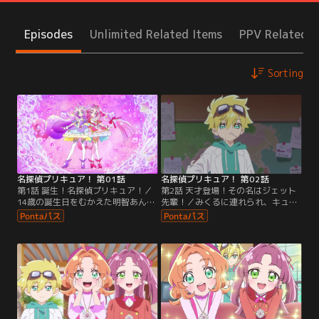
Episodes
Unlimited Related Items
PPV Related I
Sorting
名探偵プリキュア！ 第01話
名探偵プリキュア！ 第02話
第1話 誕生！名探偵プリキュア！／
第2話 天才登場！その名はジェット
14歳の誕生日をむかえた明智あんな
先輩！／みくるに連れられ、キュア
は、部屋に置かれていたペンダント
ット探偵事務所を訪れるあんな。事
を身に着けていたところに、妖精の
務所にいた自称天才博士の妖精・ジ
ポチタンと出会う。さらにペンダン
ェットによって、タイムスリップの
トの光に飲み込まれ、目を覚ました
原因はポチタンだったことが判明す
先は--。
る。