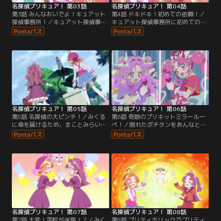
名探偵プリキュア！ 第03話
名探偵プリキュア！ 第04話
第3話 みんなおいでよ！キュアット
第4話 ドキドキ！初めての依頼！／
探偵事務所！／キュアット探偵事務
キュアット探偵事務所に初めての依
所での共同生活が始まり、掃除や片
頼人がやってくる。駅前で誰かのも
付けに追われるあんなたち。インテ
のと入れ違いになってしまったらし
リアや雑貨をそろえようと出かけた
いバッグを探すあんなたちだった
先で、お店のシンボルが消えてしま
が、そこに怪盗団ファントムがあら
う事件に遭遇する。
われる。
名探偵プリキュア！ 第05話
名探偵プリキュア！ 第06話
第5話 名探偵の大ピンチ！／みくる
第6話 奇跡のプリキットミラールー
に傘を届けるため、まことみらい学
ペ！／倒れたポチタンをあんなとジ
園にやってきたあんなは、そこで困
ェット先輩にまかせ、マコトジュエ
っている様子の真理子に出会い、
ルを取り返そうと駆け出していくみ
妹・恵子の行方を探すことに。一方
くる。残されたあんなは、みくるに
みくるも、高等部の幽霊さわぎを解
プリキットを手渡せなかった理由を
決してほしい、と理事長に依頼され
ジェット先輩に打ち明ける。
る。
名探偵プリキュア！ 第07話
名探偵プリキュア！ 第08話
第7話 大変！学校が迷路！？／みく
第8話 プリティホリックでプリティ