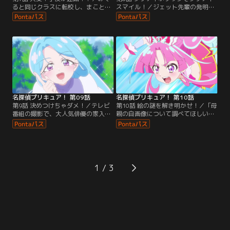
ると同じクラスに転校し、まことみ
スマイル！／ジェット先輩の発明品
らい学園に通えることになったあん
であるプリキットをグッズにして、
な。広い校舎におどろいていたが、
お店を開くことにしたあんなたち。
ゴウエモンが作り出した「からくり
お店の準備をしている途中、不思議
迷路」にみくると迷い込んでしま
なおまじないとゴーグルについて聞
う。
かれたジェット先輩は、過去のこと
を振り返る。
名探偵プリキュア！ 第09話
名探偵プリキュア！ 第10話
第9話 決めつけちゃダメ！／テレビ
第10話 絵の謎を解き明かせ！／「母
番組の撮影で、大人気俳優の家入し
親の自画像について調べてほしい」
るくがまことみらい学園にやってく
という依頼人がキュアット探偵事務
る。演劇部の劇に参加するという企
所にやってくる。有名な風景画家だ
画だったが、本番直前、大切な衣装
った依頼人の母親がなぜ一枚だけ自
であるドレスが部室からなくなって
画像を残したのか、あんなたちは調
しまう。
査に出発する。
1