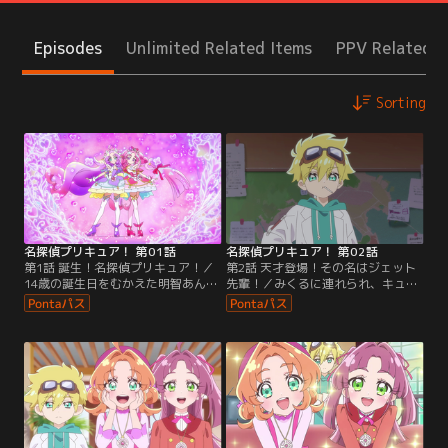
Episodes
Unlimited Related Items
PPV Related I
Sorting
名探偵プリキュア！ 第01話
名探偵プリキュア！ 第02話
第1話 誕生！名探偵プリキュア！／
第2話 天才登場！その名はジェット
14歳の誕生日をむかえた明智あんな
先輩！／みくるに連れられ、キュア
は、部屋に置かれていたペンダント
ット探偵事務所を訪れるあんな。事
を身に着けていたところに、妖精の
務所にいた自称天才博士の妖精・ジ
ポチタンと出会う。さらにペンダン
ェットによって、タイムスリップの
トの光に飲み込まれ、目を覚ました
原因はポチタンだったことが判明す
先は--。
る。