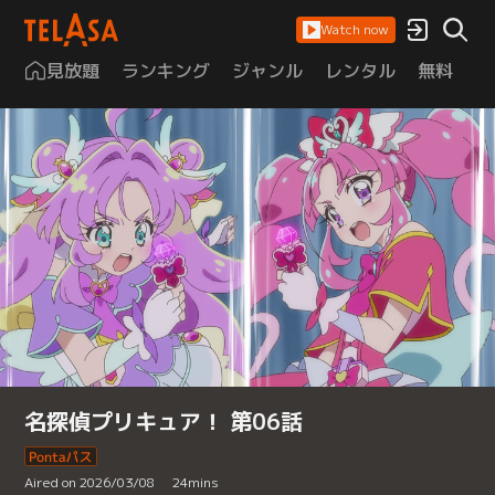
Watch now
見放題
ランキング
ジャンル
レンタル
無料
は
名探偵プリキュア！ 第06話
Aired on 2026/03/08
24
mins