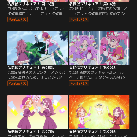
名探偵プリキュア！ 第03話
名探偵プリキュア！ 第04話
第3話 みんなおいでよ！キュアット
第4話 ドキドキ！初めての依頼！／
探偵事務所！／キュアット探偵事務
キュアット探偵事務所に初めての依
所での共同生活が始まり、掃除や片
頼人がやってくる。駅前で誰かのも
付けに追われるあんなたち。インテ
のと入れ違いになってしまったらし
リアや雑貨をそろえようと出かけた
いバッグを探すあんなたちだった
先で、お店のシンボルが消えてしま
が、そこに怪盗団ファントムがあら
う事件に遭遇する。
われる。
名探偵プリキュア！ 第05話
名探偵プリキュア！ 第06話
第5話 名探偵の大ピンチ！／みくる
第6話 奇跡のプリキットミラールー
に傘を届けるため、まことみらい学
ペ！／倒れたポチタンをあんなとジ
園にやってきたあんなは、そこで困
ェット先輩にまかせ、マコトジュエ
っている様子の真理子に出会い、
ルを取り返そうと駆け出していくみ
妹・恵子の行方を探すことに。一方
くる。残されたあんなは、みくるに
みくるも、高等部の幽霊さわぎを解
プリキットを手渡せなかった理由を
決してほしい、と理事長に依頼され
ジェット先輩に打ち明ける。
る。
名探偵プリキュア！ 第07話
名探偵プリキュア！ 第08話
第7話 大変！学校が迷路！？／みく
第8話 プリティホリックでプリティ