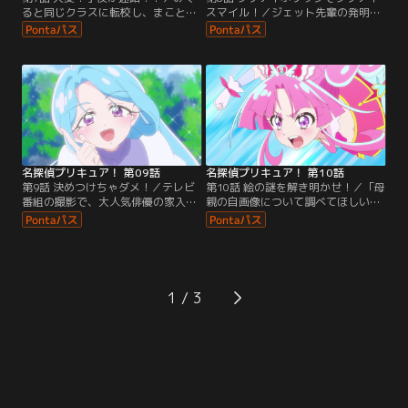
ると同じクラスに転校し、まことみ
スマイル！／ジェット先輩の発明品
らい学園に通えることになったあん
であるプリキットをグッズにして、
な。広い校舎におどろいていたが、
お店を開くことにしたあんなたち。
ゴウエモンが作り出した「からくり
お店の準備をしている途中、不思議
迷路」にみくると迷い込んでしま
なおまじないとゴーグルについて聞
う。
かれたジェット先輩は、過去のこと
を振り返る。
名探偵プリキュア！ 第09話
名探偵プリキュア！ 第10話
第9話 決めつけちゃダメ！／テレビ
第10話 絵の謎を解き明かせ！／「母
番組の撮影で、大人気俳優の家入し
親の自画像について調べてほしい」
るくがまことみらい学園にやってく
という依頼人がキュアット探偵事務
る。演劇部の劇に参加するという企
所にやってくる。有名な風景画家だ
画だったが、本番直前、大切な衣装
った依頼人の母親がなぜ一枚だけ自
であるドレスが部室からなくなって
画像を残したのか、あんなたちは調
しまう。
査に出発する。
1