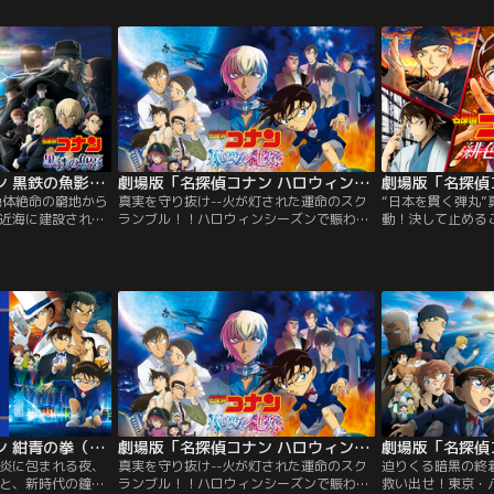
」個性いっぱいの
も0点ばかりで、勉強もスポーツも苦手な
日に放送スタート
、楽しい毎日がス
のび太くんの未来を変えるため、22世紀の
まで幅広い層に愛
受けていたのは人
ネコ型ロボット・ドラえもんがやってき
代表する長寿番組
たー！
た！
劇場版「名探偵コナン 黒鉄の魚影（サブマリン）」
劇場版「名探偵コナン ハロウィンの花嫁」
劇場版「名探偵
絶体絶命の窮地から
真実を守り抜け--火が灯された運命のスク
“日本を貫く弾丸
近海に建設され
ランブル！！ハロウィンシーズンで賑わう
動！決して止める
防犯カメラを繋ぐ
東京渋谷。渋谷ヒカリエでとある結婚式が
連鎖が今、加速す
ィック・ブイ』。
執り行われていた。そこには、ウェディン
の祭典「WSG -
ロッパの警察組
グドレスに身を包んだ警視庁・佐藤刑事の
ムス-」の記念す
するネットワーク
花嫁姿。コナン達招待客が見守る中、突然
している日本。そ
国のエンジニアが
乱入してきた暴漢が襲い掛かり、守ろうと
本の技術を総結集し
ステムを応用し
した高木刑事の身に危機が--！？
を誇る世界初「真
テストも進められ
古屋駅と東京に新
劇場版「名探偵コナン 紺青の拳（フィスト）」
劇場版「名探偵コナン ハロウィンの花嫁」
黒炎に包まれる夜、
真実を守り抜け--火が灯された運命のスク
迫りくる暗黒の終
と、新時代の鐘の
ランブル！！ハロウィンシーズンで賑わう
救い出せ！東京・