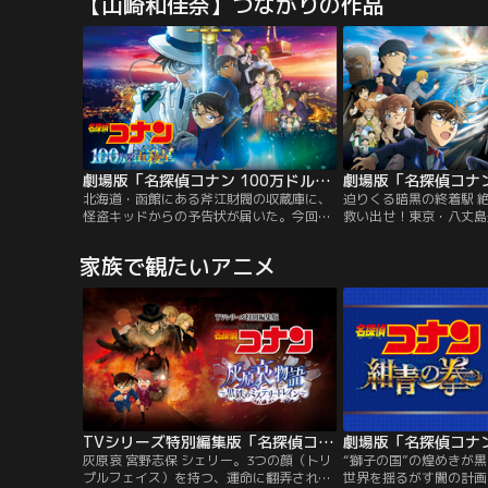
【山崎和佳奈】つながりの作品
この学園には、超高校級の才能が集まる
前は「マダクエルヨバカ
「本科」と、高い学費を払えば誰でも入れ
お隣さんたちに囲まれて
る「予備学科」が存在していた。
タートするはずが…待ち
喰いキラーサボテンだっ
劇場版「名探偵コナン 100万ドルの五稜星（みちしるべ）」
北海道・函館にある斧江財閥の収蔵庫に、
迫りくる暗黒の終着駅 
怪盗キッドからの予告状が届いた。今回キ
救い出せ！東京・八丈島
ッドが狙うのは、幕末を生きた新選組副
た、世界中の警察が持つ
長・土方歳三にまつわる日本刀だという。
ための海洋施設『パシフ
家族で観たいアニメ
ビッグジュエルを追い求めるキッドが、な
本格稼働に向けて、ヨー
ぜ刀を狙うのか…？ 一方、西の名探偵・服
織・ユーロポールが管轄
部平次とコナン達も、函館で開催される剣
と接続するため、世界各
道大会の為に現地を訪れており、犯行予告
集結。そこでは顔認証シ
当日…。
た、とある『新技術』の
ていた--。
TVシリーズ特別編集版「名探偵コナン 灰原哀物語～黒鉄のミステリートレイン～」
灰原哀 宮野志保 シェリー。3つの顔（トリ
“獅子の国”の煌めきが
プルフェイス）を持つ、運命に翻弄されな
世界を揺るがす闇の計画