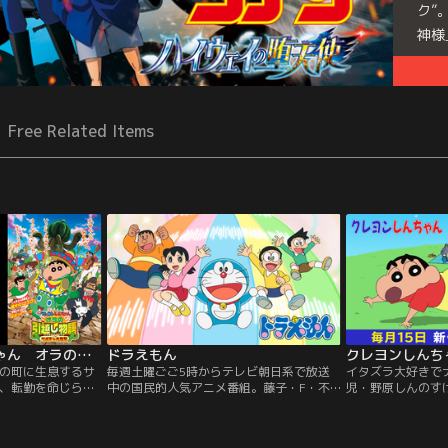
ク”
神様
Free Related Items
映画クレヨンしんちゃん オラの引越し物語～サボテン大襲撃～
ドラえもん
クレヨンしんち
の町に生息するサ
毎週土曜ごご5時からテレビ朝日系で放送
イタズラ大好きで
、転勤を命じられ
中の国民的人気アニメ番組。藤子・F・不
児・野原しんのす
しを決意したみさ
二雄原作。1979年4月放送を開始し、2019
と、ふりまわされ
日部のみんなと涙
年はテレビアニメ放送40周年、2020年には
ャグをふんだんに
辿り着いた町の名
『ドラえもん』連載50周年を迎える。いつ
『クレヨンしんちゃ