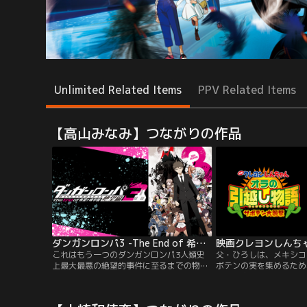
Unlimited Related Items
PPV Related Items
【高山みなみ】つながりの作品
ダンガンロンパ3 -The End of 希望ヶ峰学園- 絶望編
これはもう一つのダンガンロンパ3人類史
父・ひろしは、メキシコ
上最大最悪の絶望的事件に至るまでの物
ボテンの実を集めるため
語。あらゆる分野の超一流の高校生を集
る。一家そろっての引越
め、育て上げるために設立された、政府公
えやしんのすけたち。春
認の特権的な学園「私立希望ヶ峰学園」。
なみだのお別れ。そして