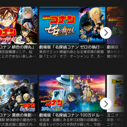
！ 以来、子どもから大人
間に見つか
され続け、テレビ朝日を
の作用でなん
のひとつとなった。
う。困り果
阿笠博士の
行方を追う
自らの正体
営む毛利蘭
たして、新
くめの男達
怪事件をめ
躍が始まっ
コナン 緋色の弾丸」
劇場版「名探偵コナン ゼロの執行人」
”真空超電導リニア、起
東京サミット開催の地となる東京湾の新施
暴かれるダ
ことのできない哀しみの
設「エッジ・オブ・オーシャン」で、大規
憶が解き放
る。世界最大のスポーツ
模爆破事件が発生！そこには、警察庁の秘
リニューア
ワールド・スポーツ・ゲー
密組織・通称「ゼロ」に所属する安室透の
たコナンた
べき東京開催を迎えようと
影が。現場の証拠物に残された指紋から犯
会う。彼女は
の開会式に合わせて、日
人は毛利小五郎と断定されてしまう。小五
ドアイ”の持
た、最高時速1000km
郎の逮捕を巡って安室と敵対し始めるコナ
の正体が組織
空超電導リニア」が新名
ン。事件に隠された陰謀にコナンと公安警
恐れる灰原
設される…。
察が近づく中…。
探るコナン
劇場版「名探偵コナン 黒鉄の魚影（サブマリン）」
劇場版「名探偵コナン 100万ドルの五稜星（みちしるべ）」
ミニオンズ
着駅 絶体絶命の窮地から
北海道・函館にある斧江財閥の収蔵庫に、
吹替／時は1
八丈島近海に建設され
怪盗キッドからの予告状が届いた。今回キ
ニボスとして