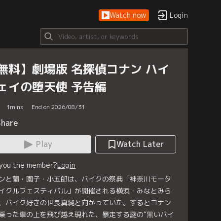
Watch now
Login
無料】劇場版 名探偵コナン ハイ
ェイの堕天使 予告編
1
mins
End on 2026/08/31
Share
Play
Watch Later
 you the member?
Login
ンと蘭・園子・小五郎は、バイクの祭典「神奈川モータ
イクルフェスティバル」が開催される横浜・みなとみら
、バイク好きの世良真純と向かっていた。するとコナン
乗った車の上を飛び越え現れた、暴走する謎の“黒いバイ