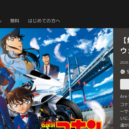
ル
無料
はじめての方へ
【
ウ
2026
Are
コナ
ーサ
いに
達が