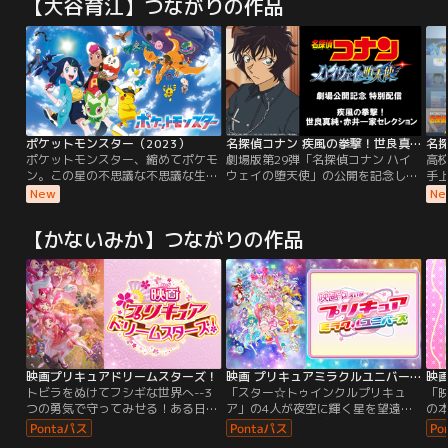
【大谷育江】つながりの作品
ポケットモンスター（2023）
名探偵コナン 疾風の拳撃！世良真純・赤井一家セレクション
名探
ポケットモンスター、縮めてポケモ
劇場版第29弾「名探偵コナン ハイ
高
ン。この星の不思議な不思議な生き
ウェイの堕天使」の公開を記念し
手
物。空、海、森、街の中と至る所で
て、TVシリーズから“世良真純・赤
ど
New
Ne
その姿を見ることができる。不思議
井一家”に関連する話数を特別配
み
なペンダントを持つパルデア出身の
信。
時
【かないみか】つながりの作品
少女、リコ。謎のモンスターボール
取
を持つカントー出身の少年、ロイ。
に
広大なポケットモンスターの世界を
と
舞台にリコとロイの新たな冒険が始
な
まる！ふたりを待ち受ける出会い、
隣
そして運命とは--！？
得
た
の
を
映画プリキュアドリームスターズ！
映画 プリキュアミラクルユニバース
し
トビラをぬけてフシギな世界へ--3
「スター☆トゥインクルプリキュ
「
る
つの勇気で守ってみせる！ある日、
ア」の4人が夜空に輝く星を望遠鏡
の本
は
宇佐美いちかはフシギな夢で見たサ
で眺めていると…突然キラキラ星の
キ
ぐ
クラという謎の女の子と、現実の世
世界へワープ！さぁ！これから見習
き
始