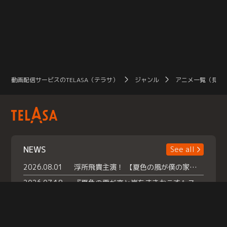
動画配信サービスのTELASA（テラサ）
ジャンル
アニメ一覧（見放
NEWS
See all
2026.08.01
浮所飛貴主演！ 【夏色の風が僕の家にやってきた】 本日よりテラサで独占配信スタート！
2026.07.18
『夏色の雲が恋と嵐をまきおこす』スペシャルメイキング 【Part1】2026年７月18日（土）23時30分～配信スタート！話題のシーンの裏側を大公開！豪華キャスト大集合！ 『武宮家 真夏の家族会議』開催！
2026.07.15
救命医・遥（今田）の《心揺さぶる過去》や、 麻酔科医・権野（船越英一郎）の《謎多きプライベート》など… 《知られざるエピソード》を独占配信！