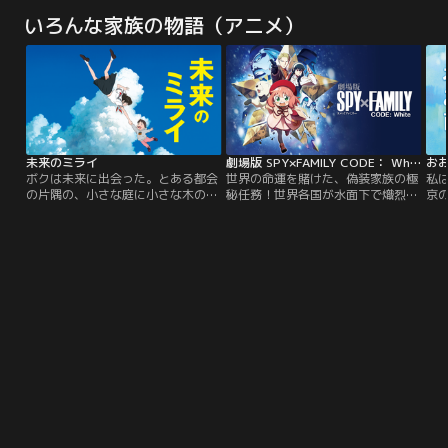
界で出会ってしまった！「桜が原」
い職人・ピトンと一緒に“ミラクル
が
いろんな家族の物語（アニメ）
という別の世界からやってきたサク
ライト”のヒミツに迫る大冒険にレ
『
ラは、＜世界中のキレイなもの＞を
ッツゴー！と思いきや…！！？
ら
狙う鴉天狗の魔の手により離ればな
た
れとなった友達の狐・シズクを助け
る為に、「鍵」「宝石」「スイー
ツ」のプリキュアを探しているのだ
という。
未来のミライ
劇場版 SPY×FAMILY CODE： White
お
ボクは未来に出会った。とある都会
世界の命運を賭けた、偽装家族の極
私
の片隅の、小さな庭に小さな木の生
秘任務！世界各国が水面下で熾烈な
京
えた小さな家。ある日、甘えん坊の
情報戦を繰り広げていた時代。西国
は
くんちゃんに、生まれたばかりの妹
（ウェスタリス）の情報局対東課＜
お
がやってきます。妹に両親の愛情を
WISE（ワイズ）＞の敏腕諜報員エ
暮
奪われ、寂しさいっぱいのくんちゃ
ージェントの＜黄昏（たそがれ）＞
た
ん--。そんな時、くんちゃんは家の
ことロイド・フォージャーがいつも
み
庭で自分のことを「お兄ちゃん」と
のように任務に当たっていたとこ
み
呼ぶ、不思議な少女と出会います。
ろ、進行中の作戦・オペレーション
に
彼女は未来からやってきた妹・ミラ
＜梟（ストリクス）＞の担当を変更
に
イちゃんでした。
する、という指令が。
た