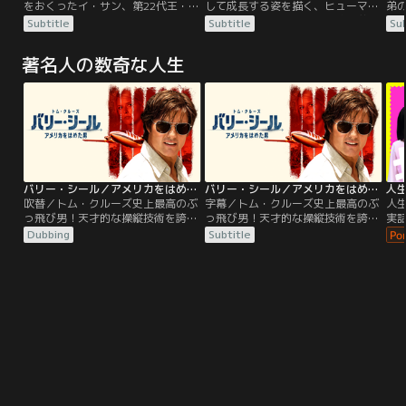
をおくったイ・サン、第22代王・正
して成長する姿を描く、ヒューマン
弟
能力＞という人には言えない秘密を
祖（チョンジョ）の半生を描くドラ
ラブロマンス時代劇！内医院の首席
ム
Subtitle
Subtitle
Sub
抱えた2人は、3度結ばれる数奇な運
マ。サンが11歳のとき、王位継承者
鍼医ユ・セヨプは、吏曹判書を父に
ヨ
命のもと、力を合わせ癸草の害をこ
の父は謀反の濡れ衣を着せられ処刑
持ち、出世街道を突き進んでいた。
育
の世から除くために奮闘する。
著名人の数奇な人生
されてしまう。父を救えなかった無
だがある日、幼なじみである世子に
引
念、また最後に父が残した「聖君に
頼まれて王に刺鍼したセヨプは、王
ち
なれ」という言葉を胸に抱き、王位
を死なせてしまう。陰謀を疑い息子
御
継承者となったサン。父を陥れた黒
を救おうとしていた父も殺され、セ
不
幕とその一派の企てにより…。
ヨプは都を追われることに。絶望の
な
淵に立たされたセヨプだったが、県
ン
令の娘ソ・ウヌの言葉に救われるの
隠
だった。その後、偶然にも命を絶と
い
うとするウヌに出くわす。しかし、
ム
バリー・シール／アメリカをはめた男／吹替【トム・クルーズ主演】
バリー・シール／アメリカをはめた男／字幕【トム・クルーズ主演】
王宮でのトラウマによって刺鍼でき
も
吹替／トム・クルーズ史上最高のぶ
字幕／トム・クルーズ史上最高のぶ
人
ないセヨプは、ケス医院のケ・ジハ
て
っ飛び男！天才的な操縦技術を誇
っ飛び男！天才的な操縦技術を誇
実
ンのもとにウヌを連れていく。ジハ
弟
り、民間航空会社のパイロットとし
り、民間航空会社のパイロットとし
で
Dubbing
Subtitle
ンは治療費をセヨプに請求するが、
痛
て何不自由ない暮しを送っていたバ
て何不自由ない暮しを送っていたバ
に
お金のないセヨプは、マンボクと共
ニ
リー・シールの元に、ある日CIAの
リー・シールの元に、ある日CIAの
こ
に“ユ・セプン”としてケス医院で働
る
エージェントがスカウトに現れる。
エージェントがスカウトに現れる。
ン
くことに…。
に
CIAの極秘作戦に偵察機のパイロッ
CIAの極秘作戦に偵察機のパイロッ
残
の
トとして加わる事となったバリー
トとして加わる事となったバリー
希
か
は…。
は…。
と
せ