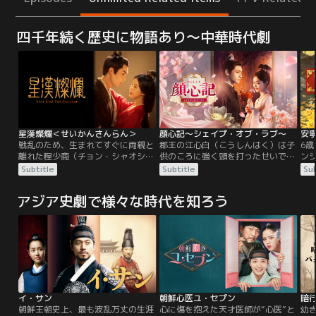
四千年続く歴史に物語あり～中華時代劇
星漢燦爛＜せいかんさんらん＞
顔心記～シェイプ・オブ・ラブ～
安
戦乱のため、生まれてすぐに両親と
郡王の江心白（こうしんはく）は子
6
離れた程少商（チョン・シャオシャ
供のころに強く頭を打ったせいで失
ン
ン）は、母を嫌う祖母と叔母に育て
顔症になってしまった。成人して現
（
Subtitle
Subtitle
Sub
られ、まともな食事も教育も与えら
在は捕り手の大総捕となった心白
任
れず、奔放に育つ。ある日、程少商
は、父が濡れ衣を着せられ死ぬこと
邸
アジア史劇で様々な時代を知ろう
の両親が帰還すると聞いた祖母と叔
になった原因の薬でもあり毒でもあ
ー
母は、慌てて程少商を田舎から呼び
る禁制の“癸草（きそう）”の撲滅に
き
戻す。その道中で、賊を追っている
執念を燃やしていた。そんな中、癸
を
という凌不疑（リン・ブーイー）に
草の捜査のために赴いた河蛮（かば
女
出会った程少商は、その場の機転で
ん）の地で、とある事件をきっかけ
羅
賊の居場所を凌不疑に知らせる。
に、心白は流しの女性医者・顔南星
慎
（がんなんせい）と知り合う。しか
侍
し、顔南星には人に言えない秘密が
も
あった。彼女は月経がくると勝手に
才
イ・サン
朝鮮心医ユ・セプン
暗
老若男女を問わず他人に変身してし
の
朝鮮王朝史上、最も波乱万丈の生涯
心に傷を抱えた天才医師が“心医”と
幼
まうのだった。＜失顔症＞と＜変身
て