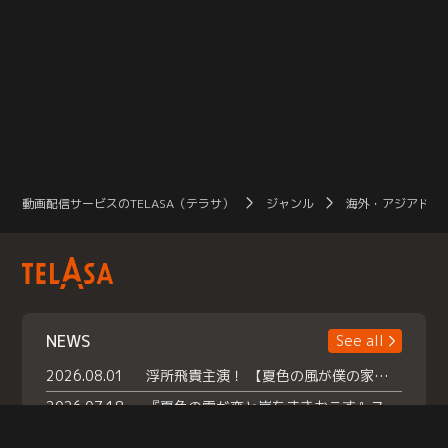
動画配信サービスのTELASA（テラサ）
ジャンル
海外・アジアドラ
NEWS
See all
2026.08.01
浮所飛貴主演！ 【夏色の風が僕の家にやってきた】 本日よりテラサで独占配信スタート！
2026.07.18
『夏色の雲が恋と嵐をまきおこす』スペシャルメイキング 【Part1】2026年７月18日（土）23時30分～配信スタート！話題のシーンの裏側を大公開！豪華キャスト大集合！ 『武宮家 真夏の家族会議』開催！
2026.07.15
救命医・遥（今田）の《心揺さぶる過去》や、 麻酔科医・権野（船越英一郎）の《謎多きプライベート》など… 《知られざるエピソード》を独占配信！