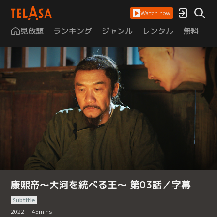
Watch now
見放題
ランキング
ジャンル
レンタル
無料
は
康熙帝～大河を統べる王～ 第03話／字幕
Subtitle
2022
45
mins