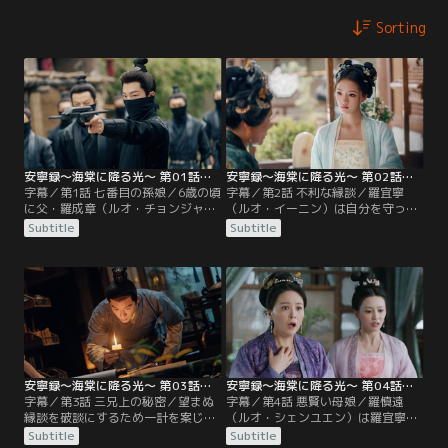
Sorting
安寧録～海棠に降る光～ 第01話／字幕
安寧録～海棠に降る光～ 第02話／字幕
字幕／第1話 七番目の孫娘／6歳の頃
字幕／第2話 不利な縁談／羅宜寧
に父・羅成章（ルオ・チョンジャ
（ルオ・イーニン）は自分を守って
ン）の悪賢い側妻・喬月嬋（チャ
くれた羅慎遠（ルオ・シェンユエ
Subtitle
Subtitle
オ・ユエチャン）に流産の責任を被
ン）を庇って一緒に静堂で罰を受け
せられ嫡女でありながら別邸で育っ
るも彼を覚えていない。祖母から話
た羅宜寧（ルオ・イーニン）。彼女
を聞いて父に嫌われる羅慎遠が族譜
は祖母である大奥様の還暦祝いの
にも載せてもらえない存在だと知
日、本邸のある都を訪れある男を追
り、そんな異母兄に恩返ししようと
いかける覆面の男に遭遇する。その
考える。また、羅宜寧は体が弱った
正体は彼女の異母兄に当たる羅慎遠
祖母のために本邸に留まることを決
（ルオ・シェンユエン）。
めるが…。
安寧録～海棠に降る光～ 第03話／字幕
安寧録～海棠に降る光～ 第04話／字幕
字幕／第3話 三兄上の秘密／望まぬ
字幕／第4話 悪賢い母娘／羅慎遠
縁談を破談にするため一計を案じた
（ルオ・シェンユエン）は羅宜寧
羅宜寧（ルオ・イーニン）。彼女は
（ルオ・イーニン）の部屋でこっそ
Subtitle
Subtitle