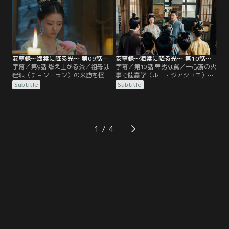
宅。だが、祖母は遠景閣から戻らな
され詳細を調査。羅宜寧の母親が賊
い羅宜寧を心配するあまり倒れて危
に襲われて産んだという証言を得て
篤となっていた。そこで羅宜寧は最
彼女と自分との間に血の繋がりがな
後の頼みの綱である杜（ドゥー）医
いことを知る。
師に診療をお願いするが断られてし
まう。
安寧録～海棠に降る光～ 第09話／字幕
安寧録～海棠に降る光～ 第10話／字幕
字幕／第9話 燃え上がる炎／祖母は
字幕／第10話 卑劣な罠／一心斎の火
程琅（チョン・ラン）の来訪を怪し
事で陸嘉学（ルー・ジアシュエ）を
み、陸嘉学（ルー・ジアシュエ）に
脅かす証拠も燃えたと考えた程琅
Subtitle
Subtitle
命を狙われていると恐れる羅宜寧
（チョン・ラン）は羅（ルオ）家を
（ルオ・イーニン）は自分の正体が
去ることに。その送別の宴の準備が
知られるきっかけとなるかもしれな
進められる中、羅宜寧（ルオ・イー
い切り絵を燃やす。また、彼女は羅
ニン）が役者の連卿に襲われる事件
宜怜（ルオ・イーリエン）に焚きつ
が起こる。彼女は運よく羅慎遠（ル
1
けられた羅宜玉（ルオ・イーユー）
オ・シェンユエン）に助けられる
が蓮の蕾に恋文を忍ばせて程琅に贈
が…。
ったことに気づく。