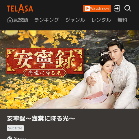
Watch now
見放題
ランキング
ジャンル
レンタル
無料
は
安寧録～海棠に降る光～
Subtitle
Share