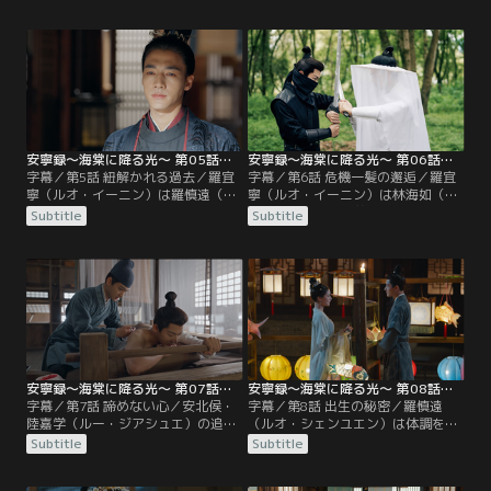
羅宜怜（ルオ・イーリエン）と蒋
り祖父の絵を調べるが、師匠の無実
（ジャン）家の若様を六合酒楼に誘
の証拠となる絵は見つからない。そ
き出し、父が自ら婚約破棄をせざる
の際に偶然、羅宜怜（ルオ・イーリ
を得ないように仕向ける。さらに家
エン）の悪巧みに気づき、それを羅
を管理する役目が喬月嬋（チャオ・
宜寧にさりげなく知らせる。する
ユエチャン）から正妻・林海如（リ
と、鮮やかにやり返す方法を考えた
ン・ハイルー）に渡るように口添
羅宜寧。
え。
安寧録～海棠に降る光～ 第05話／字幕
安寧録～海棠に降る光～ 第06話／字幕
字幕／第5話 紐解かれる過去／羅宜
字幕／第6話 危機一髪の邂逅／羅宜
寧（ルオ・イーニン）は羅慎遠（ル
寧（ルオ・イーニン）は林海如（リ
オ・シェンユエン）から母の遺品で
ン・ハイルー）の弟・林茂（リン・
Subtitle
Subtitle
ある簪をもらうが、彼女が羅慎遠に
マオ）を利用して羅慎遠（ルオ・シ
渡した祖父の絵は父親に取り上げら
ェンユエン）の動向を調べようとす
れてしまう。また、羅宜寧は辞職を
るが、羅慎遠は六合酒楼に現れた林
願い出た李（リー）婆やが刺客に襲
茂を体よくあしらう。その後、羅
われたところを救い出し、喬月嬋
（ルオ）家の娘たちは遠景閣での観
（チャオ・ユエチャン）の流産の真
劇に参加。
相を聞き出す。
安寧録～海棠に降る光～ 第07話／字幕
安寧録～海棠に降る光～ 第08話／字幕
字幕／第7話 諦めない心／安北侯・
字幕／第8話 出生の秘密／羅慎遠
陸嘉学（ルー・ジアシュエ）の追っ
（ルオ・シェンユエン）は体調を崩
手から逃げのびた羅宜寧（ルオ・イ
した羅宜寧（ルオ・イーニン）を診
Subtitle
Subtitle
ーニン）と羅慎遠（ルオ・シェンユ
た杜（ドゥー）医師から彼女は促進
エン）は洞窟で一夜を明かして帰
薬により早産で生まれたはずと聞か