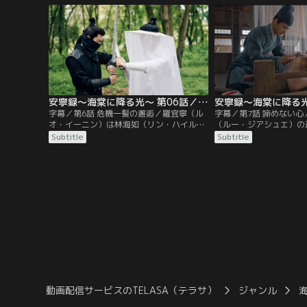
祖母である大奥様の還暦祝いの日、本邸の
にも載せてもらえない存
ある都を訪れある男を追いかける覆面の男
な異母兄に恩返ししよう
に遭遇する。その正体は彼女の異母兄に当
羅宜寧は体が弱った祖母
たる羅慎遠（ルオ・シェンユエン）。
まることを決めるが…。
安寧録～海棠に降る光～ 第06話／字幕
字幕／第6話 危機一髪の邂逅／羅宜寧（ル
字幕／第7話 諦めない
オ・イーニン）は林海如（リン・ハイル
（ルー・ジアシュエ）の
ー）の弟・林茂（リン・マオ）を利用して
びた羅宜寧（ルオ・イー
Subtitle
Subtitle
羅慎遠（ルオ・シェンユエン）の動向を調
（ルオ・シェンユエン）
べようとするが、羅慎遠は六合酒楼に現れ
かして帰宅。だが、祖母
た林茂を体よくあしらう。その後、羅（ル
ない羅宜寧を心配するあ
オ）家の娘たちは遠景閣での観劇に参加。
なっていた。そこで羅宜
綱である杜（ドゥー）医
するが断られてしまう。
動画配信サービスのTELASA（テラサ）
ジャンル