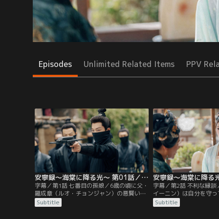
Episodes
Unlimited Related Items
PPV Rel
安寧録～海棠に降る光～ 第01話／字幕
字幕／第1話 七番目の孫娘／6歳の頃に父・
字幕／第2話 不利な縁
羅成章（ルオ・チョンジャン）の悪賢い側
イーニン）は自分を守っ
妻・喬月嬋（チャオ・ユエチャン）に流産
（ルオ・シェンユエン）
Subtitle
Subtitle
の責任を被せられ嫡女でありながら別邸で
堂で罰を受けるも彼を覚
育った羅宜寧（ルオ・イーニン）。彼女は
から話を聞いて父に嫌わ