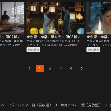
在だと知り、そん
るを得ないように仕向ける。さらに家を管
リエン）の悪巧み
と考える。また、
理する役目が喬月嬋（チャオ・ユエチャ
にさりげなく知ら
のために本邸に留
ン）から正妻・林海如（リン・ハイルー）
やり返す方法を考
に渡るように口添え。
安寧録～海棠に降る光～ 第07話／字幕
安寧録～海棠に降る光～ 第08話／字幕
心／安北侯・陸嘉学
字幕／第8話 出生の秘密／羅慎遠（ルオ・
字幕／第9話 燃
追っ手から逃げの
シェンユエン）は体調を崩した羅宜寧（ル
（チョン・ラン）
ニン）と羅慎遠
オ・イーニン）を診た杜（ドゥー）医師か
（ルー・ジアシュ
Subtitle
Subtitle
は洞窟で一夜を明
ら彼女は促進薬により早産で生まれたはず
と恐れる羅宜寧（
は遠景閣から戻ら
と聞かされ詳細を調査。羅宜寧の母親が賊
の正体が知られる
まり倒れて危篤と
に襲われて産んだという証言を得て彼女と
ない切り絵を燃や
寧は最後の頼みの
自分との間に血の繋がりがないことを知
（ルオ・イーリエ
1
2
3
4
師に診療をお願い
る。
宜玉（ルオ・イー
忍ばせて程琅に贈
海外・アジアドラマ一覧（見放題）
華流ドラマ一覧（見放題）