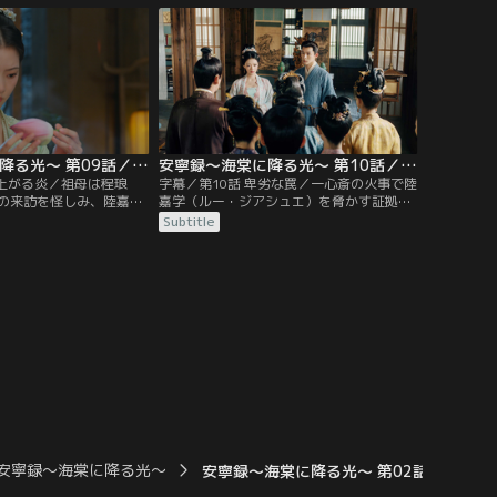
に気づき、それを羅宜寧
を願い出た李（リー）婆やが刺客に襲われ
せる。すると、鮮やかに
たところを救い出し、喬月嬋（チャオ・ユ
えた羅宜寧。
エチャン）の流産の真相を聞き出す。
安寧録～海棠に降る光～ 第09話／字幕
安寧録～海棠に降る光～ 第10話／字幕
え上がる炎／祖母は程琅
字幕／第10話 卑劣な罠／一心斎の火事で陸
の来訪を怪しみ、陸嘉学
嘉学（ルー・ジアシュエ）を脅かす証拠も
エ）に命を狙われている
燃えたと考えた程琅（チョン・ラン）は羅
Subtitle
ルオ・イーニン）は自分
（ルオ）家を去ることに。その送別の宴の
きっかけとなるかもしれ
準備が進められる中、羅宜寧（ルオ・イー
す。また、彼女は羅宜怜
ニン）が役者の連卿に襲われる事件が起こ
ン）に焚きつけられた羅
る。彼女は運よく羅慎遠（ルオ・シェンユ
ユー）が蓮の蕾に恋文を
エン）に助けられるが…。
ったことに気づく。
安寧録～海棠に降る光～
安寧録～海棠に降る光～ 第02話／字幕