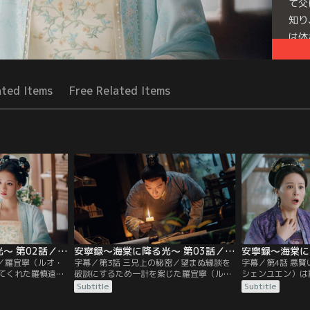
て父
知り
は体
Seri
ated Items
Free Related Items
安寧録～海棠に降る光～ 第02話／字幕
安寧録～海棠に降る光～ 第03話／字幕
談／羅宜寧（ルオ・
字幕／第3話 三兄上の秘密／望まぬ縁談を
字幕／第4話 悪
てくれた羅慎遠
破談にするため一計を案じた羅宜寧（ル
シェンユエン）は
を庇って一緒に静
オ・イーニン）。彼女は羅宜怜（ルオ・イ
ン）の部屋でこっ
Subtitle
Subtitle
えていない。祖母
ーリエン）と蒋（ジャン）家の若様を六合
が、師匠の無実の
れる羅慎遠が族譜
酒楼に誘き出し、父が自ら婚約破棄をせざ
ない。その際に偶