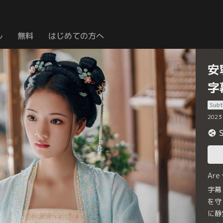
ル
無料
はじめての方へ
安
字
Subt
2023
Are
字幕
を守
に静