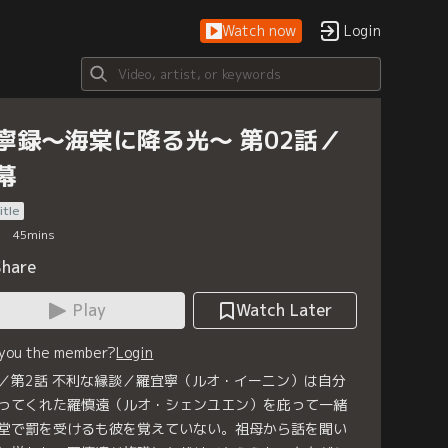
Watch now
Login
寧録～海棠に降る光～ 第02話／
幕
itle
45
mins
Share
Play
Watch Later
 you the member?
Login
／第2話 不利な縁談／羅宜寧（ルオ・イーニン）は自分
ってくれた羅慎遠（ルオ・シェンユエン）を庇って一緒
堂で罰を受けるも彼を覚えていない。祖母から話を聞い