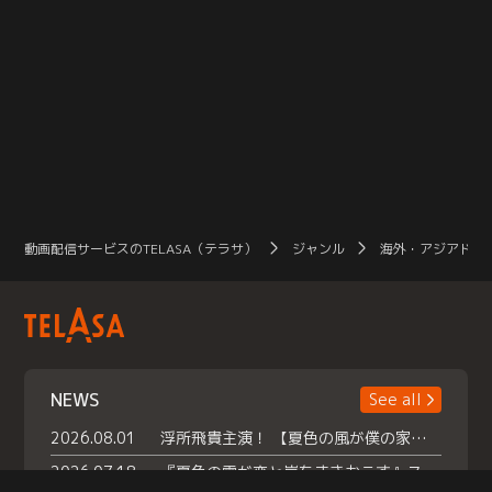
動画配信サービスのTELASA（テラサ）
ジャンル
海外・アジアドラ
NEWS
See all
2026.08.01
浮所飛貴主演！ 【夏色の風が僕の家にやってきた】 本日よりテラサで独占配信スタート！
2026.07.18
『夏色の雲が恋と嵐をまきおこす』スペシャルメイキング 【Part1】2026年７月18日（土）23時30分～配信スタート！話題のシーンの裏側を大公開！豪華キャスト大集合！ 『武宮家 真夏の家族会議』開催！