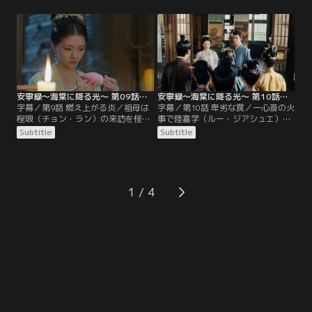
エン）は洞窟で一夜を明かして帰
薬により早産で生まれたはずと聞か
宅。だが、祖母は遠景閣から戻らな
され詳細を調査。羅宜寧の母親が賊
い羅宜寧を心配するあまり倒れて危
に襲われて産んだという証言を得て
篤となっていた。そこで羅宜寧は最
彼女と自分との間に血の繋がりがな
後の頼みの綱である杜（ドゥー）医
いことを知る。
師に診療をお願いするが断られてし
まう。
安寧録～海棠に降る光～ 第09話／字幕
安寧録～海棠に降る光～ 第10話／字幕
字幕／第9話 燃え上がる炎／祖母は
字幕／第10話 卑劣な罠／一心斎の火
程琅（チョン・ラン）の来訪を怪し
事で陸嘉学（ルー・ジアシュエ）を
み、陸嘉学（ルー・ジアシュエ）に
脅かす証拠も燃えたと考えた程琅
Subtitle
Subtitle
命を狙われていると恐れる羅宜寧
（チョン・ラン）は羅（ルオ）家を
（ルオ・イーニン）は自分の正体が
去ることに。その送別の宴の準備が
知られるきっかけとなるかもしれな
進められる中、羅宜寧（ルオ・イー
い切り絵を燃やす。また、彼女は羅
ニン）が役者の連卿に襲われる事件
宜怜（ルオ・イーリエン）に焚きつ
が起こる。彼女は運よく羅慎遠（ル
1
けられた羅宜玉（ルオ・イーユー）
オ・シェンユエン）に助けられる
が蓮の蕾に恋文を忍ばせて程琅に贈
が…。
ったことに気づく。