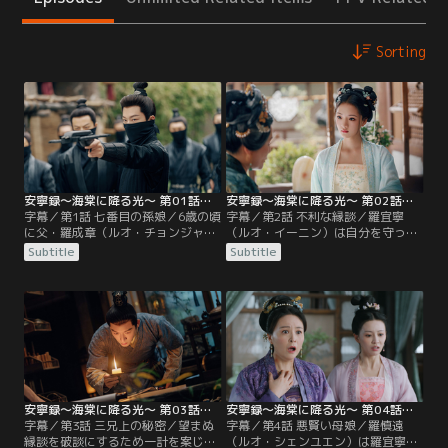
Sorting
安寧録～海棠に降る光～ 第01話／字幕
安寧録～海棠に降る光～ 第02話／字幕
字幕／第1話 七番目の孫娘／6歳の頃
字幕／第2話 不利な縁談／羅宜寧
に父・羅成章（ルオ・チョンジャ
（ルオ・イーニン）は自分を守って
ン）の悪賢い側妻・喬月嬋（チャ
くれた羅慎遠（ルオ・シェンユエ
Subtitle
Subtitle
オ・ユエチャン）に流産の責任を被
ン）を庇って一緒に静堂で罰を受け
せられ嫡女でありながら別邸で育っ
るも彼を覚えていない。祖母から話
た羅宜寧（ルオ・イーニン）。彼女
を聞いて父に嫌われる羅慎遠が族譜
は祖母である大奥様の還暦祝いの
にも載せてもらえない存在だと知
日、本邸のある都を訪れある男を追
り、そんな異母兄に恩返ししようと
いかける覆面の男に遭遇する。その
考える。また、羅宜寧は体が弱った
正体は彼女の異母兄に当たる羅慎遠
祖母のために本邸に留まることを決
（ルオ・シェンユエン）。
めるが…。
安寧録～海棠に降る光～ 第03話／字幕
安寧録～海棠に降る光～ 第04話／字幕
字幕／第3話 三兄上の秘密／望まぬ
字幕／第4話 悪賢い母娘／羅慎遠
縁談を破談にするため一計を案じた
（ルオ・シェンユエン）は羅宜寧