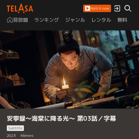
Watch now
見放題
ランキング
ジャンル
レンタル
無料
は
安寧録～海棠に降る光～ 第03話／字幕
Subtitle
2023
46
mins