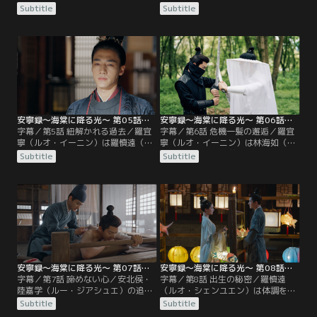
羅宜寧（ルオ・イーニン）。彼女は
（ルオ・イーニン）の部屋でこっそ
Subtitle
Subtitle
羅宜怜（ルオ・イーリエン）と蒋
り祖父の絵を調べるが、師匠の無実
（ジャン）家の若様を六合酒楼に誘
の証拠となる絵は見つからない。そ
き出し、父が自ら婚約破棄をせざる
の際に偶然、羅宜怜（ルオ・イーリ
を得ないように仕向ける。さらに家
エン）の悪巧みに気づき、それを羅
を管理する役目が喬月嬋（チャオ・
宜寧にさりげなく知らせる。する
ユエチャン）から正妻・林海如（リ
と、鮮やかにやり返す方法を考えた
ン・ハイルー）に渡るように口添
羅宜寧。
え。
安寧録～海棠に降る光～ 第05話／字幕
安寧録～海棠に降る光～ 第06話／字幕
字幕／第5話 紐解かれる過去／羅宜
字幕／第6話 危機一髪の邂逅／羅宜
寧（ルオ・イーニン）は羅慎遠（ル
寧（ルオ・イーニン）は林海如（リ
オ・シェンユエン）から母の遺品で
ン・ハイルー）の弟・林茂（リン・
Subtitle
Subtitle
ある簪をもらうが、彼女が羅慎遠に
マオ）を利用して羅慎遠（ルオ・シ
渡した祖父の絵は父親に取り上げら
ェンユエン）の動向を調べようとす
れてしまう。また、羅宜寧は辞職を
るが、羅慎遠は六合酒楼に現れた林
願い出た李（リー）婆やが刺客に襲
茂を体よくあしらう。その後、羅
われたところを救い出し、喬月嬋
（ルオ）家の娘たちは遠景閣での観
（チャオ・ユエチャン）の流産の真
劇に参加。
相を聞き出す。
安寧録～海棠に降る光～ 第07話／字幕
安寧録～海棠に降る光～ 第08話／字幕
字幕／第7話 諦めない心／安北侯・
字幕／第8話 出生の秘密／羅慎遠
陸嘉学（ルー・ジアシュエ）の追っ
（ルオ・シェンユエン）は体調を崩
手から逃げのびた羅宜寧（ルオ・イ
した羅宜寧（ルオ・イーニン）を診
Subtitle
Subtitle
ーニン）と羅慎遠（ルオ・シェンユ
た杜（ドゥー）医師から彼女は促進