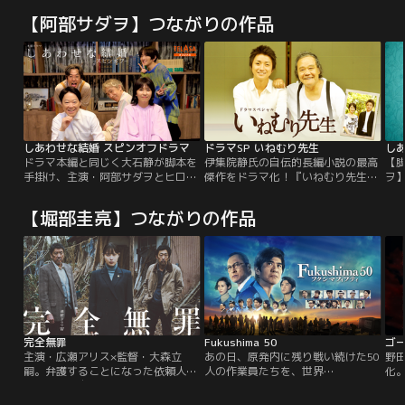
【阿部サダヲ】つながりの作品
しあわせな結婚 スピンオフドラマ
ドラマSP いねむり先生
し
ドラマ本編と同じく大石静が脚本を
伊集院静氏の自伝的長編小説の最高
【
手掛け、主演・阿部サダヲとヒロイ
傑作をドラマ化！『いねむり先生』
ヲ
ン・松たか子も出演する豪華スピン
は、最愛の妻であり、27歳で夭逝し
≪
オフドラマ。前編では本編で描かれ
た女優・夏目雅子を失った著者・伊
は
【堀部圭亮】つながりの作品
なかった幸太郎とネルラの家族の初
集院静がたどった、喪失、絶望から
の
対面、プロポーズ秘話など、知られ
再生への道のりを描いた、自伝的小
サ
ざるエピソードを描きます！
説の最高傑作。妻・マサコ＝夏目雅
子を失った後、荒みきった日々を送
っていたサブロー＝伊集院静は、知
人の紹介である一人の男性を紹介さ
れる。
完全無罪
Fukushima 50
ゴ
主演・広瀬アリス×監督・大森立
あの日、原発内に残り戦い続けた50
野
嗣。弁護することになった依頼人
人の作業員たちを、世界
化
は、その昔自分を殺めたかもしれな
は“Fukushima 50（フクシマフィフ
台
い容疑者の男。それでも信じるか。
ティ）”と呼んだ。2011年3月11
巡