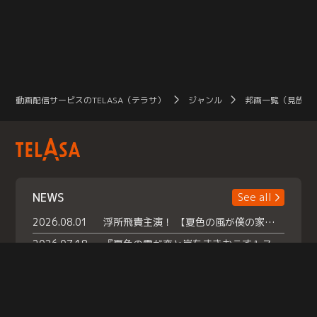
動画配信サービスのTELASA（テラサ）
ジャンル
邦画一覧（見放題
NEWS
See all
2026.08.01
浮所飛貴主演！ 【夏色の風が僕の家にやってきた】 本日よりテラサで独占配信スタート！
2026.07.18
『夏色の雲が恋と嵐をまきおこす』スペシャルメイキング 【Part1】2026年７月18日（土）23時30分～配信スタート！話題のシーンの裏側を大公開！豪華キャスト大集合！ 『武宮家 真夏の家族会議』開催！
2026.07.15
救命医・遥（今田）の《心揺さぶる過去》や、 麻酔科医・権野（船越英一郎）の《謎多きプライベート》など… 《知られざるエピソード》を独占配信！