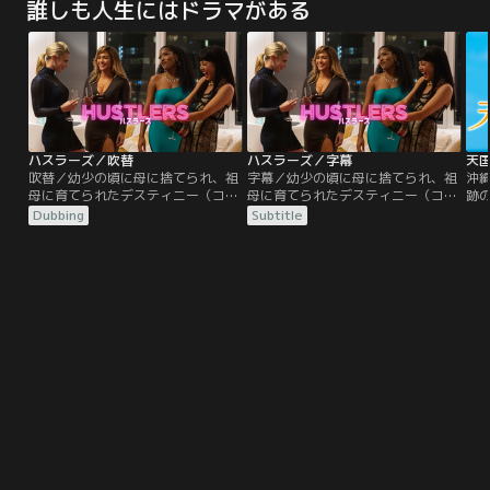
誰しも人生にはドラマがある
心揺さぶるリーガル・ミステリー。
日、日本の観測史上最大の東日本大
東京の大手法律事務所に所属する期
震災が発生した。太平洋から到達し
待の弁護士・松岡千紗（広瀬アリ
た想定外の大津波は福島第一原発を
ス）は、同事務所のシニアパートナ
襲う。内部に残り戦い続けたのは地
ー・真山健一（鶴見辰吾）から、21
元出身の作業員たち。制御不能とな
年前に香川県で起きた少女誘拐殺人
った原発の暴走を止めるため、世界
事件「綾川事件」の再審請求の担当
初となる作戦が…。
に抜擢される。綾川事件と同時期
に、立件されていない少女誘拐事件
ハスラーズ／吹替
ハスラーズ／字幕
天
が他に2件あり、千紗はその被害者
吹替／幼少の頃に母に捨てられ、祖
字幕／幼少の頃に母に捨てられ、祖
沖
のひとりだった。およそ10年ぶりに
母に育てられたデスティニー（コン
母に育てられたデスティニー（コン
跡
故郷・香川に戻った千紗は、地元の
スタンス・ウー）は、祖母を養うた
スタンス・ウー）は、祖母を養うた
自
Dubbing
Subtitle
弁護士・熊弘樹（風間俊介）の力を
め、ストリップクラブで働き始め
め、ストリップクラブで働き始め
い
借りて事件を調べ直す。三つの事件
る。そこでトップダンサーとして活
る。そこでトップダンサーとして活
と
は同一犯の可能性が高いとされ、千
躍するラモーナ（ジェニファー・ロ
躍するラモーナ（ジェニファー・ロ
痛
紗は自分を殺していたかもしれない
ペス）と出会い、姉妹のように親し
ペス）と出会い、姉妹のように親し
縄
容疑者・平山聡史（北村有起哉）と
い関係に。2人は協力し合うことで
い関係に。2人は協力し合うことで
買
向き合う。一方、綾川事件を担当し
大金を稼ぐようになる。しかし
大金を稼ぐようになる。しかし
ン
た元県警刑事で、今は被害者サポー
2008 年に起きた金融危機によ
2008 年に起きた金融危機によ
知
トセンターで働く有森義男（奥田瑛
り…。
り…。
二）は、被害者遺族の池村敏恵（財
前直見）に寄り添う中で、冤罪を主
張する平山に疑念を抱く。そして、
元相棒刑事の今井琢也（音尾琢真）
とともに、再審請求審で千紗と対峙
する。