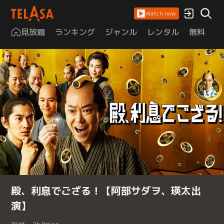
Watch now
見放題
ランキング
ジャンル
レンタル
無料
は
殿、利息でござる！【阿部サダヲ、瑛太出
演】