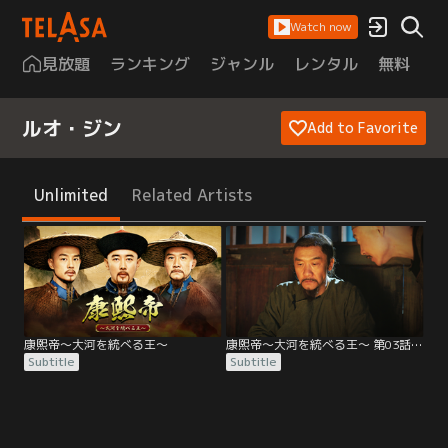
Watch now
見放題
ランキング
ジャンル
レンタル
無料
は
ルオ・ジン
Add to Favorite
Unlimited
Related Artists
康熙帝～大河を統べる王～
康熙帝～大河を統べる王～ 第03話／字幕
Subtitle
Subtitle