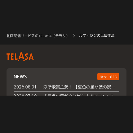
ルオ・ジンの出演作品
動画配信サービスのTELASA（テラサ）
NEWS
See all
2026.08.01
浮所飛貴主演！ 【夏色の風が僕の家にやってきた】 本日よりテラサで独占配信スタート！
2026.07.18
『夏色の雲が恋と嵐をまきおこす』スペシャルメイキング 【Part1】2026年７月18日（土）23時30分～配信スタート！話題のシーンの裏側を大公開！豪華キャスト大集合！ 『武宮家 真夏の家族会議』開催！
2026.07.15
救命医・遥（今田）の《心揺さぶる過去》や、 麻酔科医・権野（船越英一郎）の《謎多きプライベート》など… 《知られざるエピソード》を独占配信！