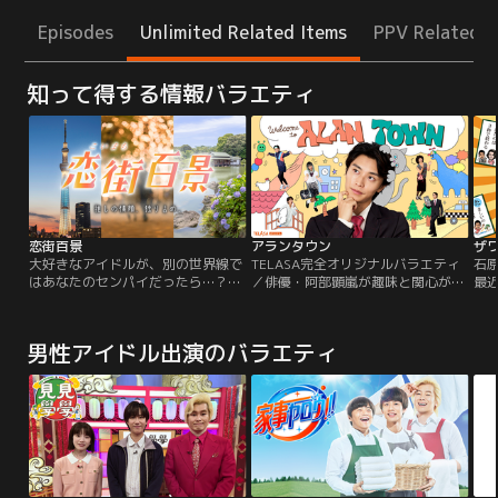
Episodes
Unlimited Related Items
PPV Related I
知って得する情報バラエティ
恋街百景
アランタウン
ザ
大好きなアイドルが、別の世界線で
TELASA完全オリジナルバラエティ
石
はあなたのセンパイだったら…？ト
／俳優・阿部顕嵐が趣味と関心が詰
最
キメキが止まらない恋愛ドラマを展
まった≪夢の街≫を建設！？みんな
て
開しながら、最新デートスポットを
の“市長”になるべく全国の優れた施
見
紹介！！ 推しの横顔を独り占めでき
設を視察して回る【まちづくりシミ
隠
男性アイドル出演のバラエティ
ちゃうパラレルワールドを続々配
ュレーションバラエティ】。
は
信！
を
た