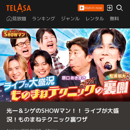
Watch now
見放題
ランキング
ジャンル
レンタル
無料
は
光一＆シゲのSHOWマン！！ ライブが大盛
況！ものまねテクニック裏ワザ