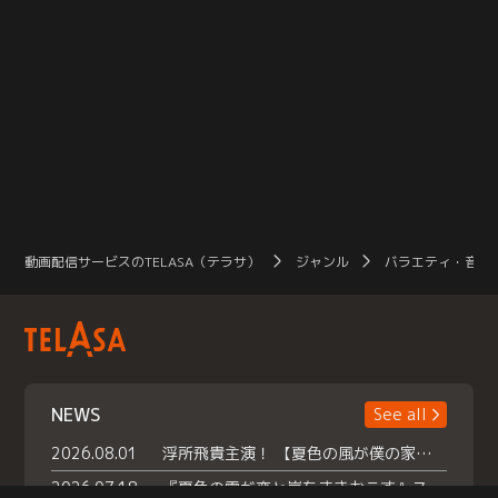
動画配信サービスのTELASA（テラサ）
ジャンル
バラエティ・音楽
NEWS
See all
2026.08.01
浮所飛貴主演！ 【夏色の風が僕の家にやってきた】 本日よりテラサで独占配信スタート！
2026.07.18
『夏色の雲が恋と嵐をまきおこす』スペシャルメイキング 【Part1】2026年７月18日（土）23時30分～配信スタート！話題のシーンの裏側を大公開！豪華キャスト大集合！ 『武宮家 真夏の家族会議』開催！