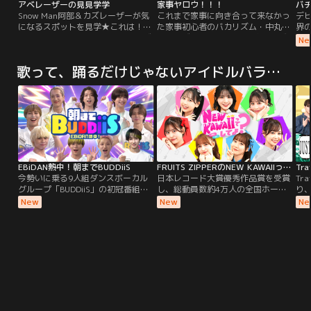
アベレーザーの見見学学
家事ヤロウ！！！
バチ
Snow Man阿部＆カズレーザーが気
これまで家事に向き合って来なかっ
デ
になるスポットを見学★これは！と
た家事初心者のバカリズム・中丸雄
界
思う知識を見つけ出し互いにクイズ
一・カズレーザーの3人が家事をゼ
チ
Ne
を出題！2人でワイワイしながら今
ロから学ぶドキュメントバラエティ
し
後に活かせそうな知識を紹介してい
ー。基礎中の基礎から、今すぐ役立
ス
歌って、踊るだけじゃないアイドルバラエティ
く番組です！
つテクニックまで“狭く”“深く”“ユ
り
ルく”家事をイチからではなくゼロ
ま
から徹底的に学んでいきます。
EBiDAN熱中！朝までBUDDiiS
FRUITS ZIPPERのNEW KAWAIIってしてよ？
今勢いに乗る9人組ダンスボーカル
日本レコード大賞優秀作品賞を受賞
Tr
グループ「BUDDiiS」の初冠番組！
し、総動員数約4万人の全国ホール
り
個性あふれる9人が、思わず朝まで
ツアーを成功した新世代アイドルグ
日
New
New
Ne
熱中してしまう中毒性抜群の企画に
ループFRUITS ZIPPERが毎回、様々
ロ
全力挑戦！アーティスト活動では見
な対決企画を行うNEW KAWAIIバラ
受
られない喜怒哀楽や意外な素顔、そ
エティ！！対決企画を通してメンバ
だ
して新たな一面が次々と明らかに。
ー7人のランキングを作成し、
（
ここでしか見られないBUDDiiSの魅
FRUITS ZIPPERの中での様々な立ち
ない
力が詰まったバラエティ！
位置をはっきりとさせていきます！
に
この番組を見るとメンバーそれぞれ
乞
の得意分野や苦手分野が丸分かり
に！？