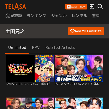
Watch now
見放題
ランキング
ジャンル
レンタル
無料
は
土田晃之
Add to Favorite
Unlimited
PPV
Related Artists
映画クレヨンしんちゃん 嵐を呼ぶ！オラと宇宙のプリンセス
光一＆シゲのSHOWマン！！ 体を操る新感覚マジック！凄腕マジシャンSP 完結編