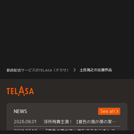
土田晃之の出演作品
動画配信サービスのTELASA（テラサ）
NEWS
See all
2026.08.01
浮所飛貴主演！ 【夏色の風が僕の家にやってきた】 本日よりテラサで独占配信スタート！
2026.07.18
『夏色の雲が恋と嵐をまきおこす』スペシャルメイキング 【Part1】2026年７月18日（土）23時30分～配信スタート！話題のシーンの裏側を大公開！豪華キャスト大集合！ 『武宮家 真夏の家族会議』開催！