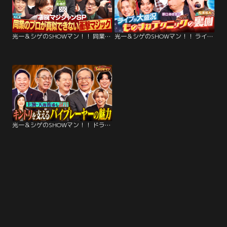
光一＆シゲのSHOWマン！！ 同業のプロが真似できない！凄腕マジシャンSP
光一＆シゲのSHOWマン！！ ライブが大盛況！ものまねテクニック裏ワザ
光一＆シゲのSHOWマン！！ ドラマに欠かせない「バイプレーヤー」！俳優・天海祐希が語る豪華俳優陣の魅力とは！？