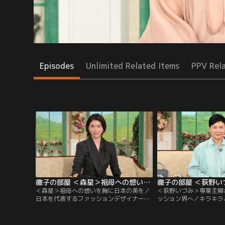
Episodes
Unlimited Related Items
PPV Rel
徹子の部屋 ＜森星＞祖母への想いを胸に日本の美を（2026/06/24放送分）
＜森星＞祖母への想いを胸に日本の美を／
＜荻野いづみ＞専業主婦
日本を代表するファッションデザイナー、
ッション界へ／キラキラ
故・森英恵さんを祖母に持つモデルの森星
バッグ」で女性を魅了す
さん。今日は祖母への敬意を込め、生前に
マ」クリエイティブ・デ
デザインされたスーツを着こなして登場す
いづみさん。20代は専