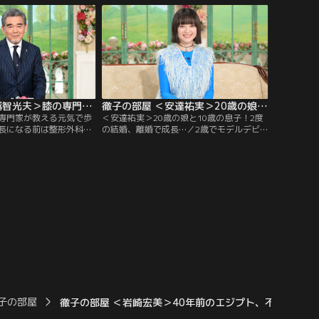
ている。還暦を前にます
きたヒットメーカーとしても活躍を続けて
なり、今年1月には初と
いる。南沙織さんの『春の予感』や杏里さ
戦。一面の銀世界に感動
んの『オリビアを聴きながら』、松田聖子
魅力を語る。
さんの『天使のウィンク』など…。
徹子の部屋 ＜越智光夫＞膝の専門家が教える元気で歩く秘訣とは？（2026/06/10放送分）
徹子の部屋 ＜安達祐実＞20歳の娘と10歳の息子！2度の結婚、離婚で成長…（2026/06/09放送分）
専門家が教える元気で歩
＜安達祐実＞20歳の娘と10歳の息子！2度
長になる前は整形外科医
の結婚、離婚で成長…／2歳でモデルデビ
を過ごしていた広島大学
ューして42年…現在44歳になった安達祐実
ん。長年野球やサッカー
さんが12年ぶりに登場！なんと現在20歳に
リートの治療に携わるほ
なる娘のお母さん！昨年は26年ぶりに大河
われる膝の痛みを治療す
ドラマに出演し吉原の女将を“眉毛無し”で
再生医療」の技術を開
演じて話題に！40代になりお母さんの役が
険適応になるなど、膝の
増えたという安達さん…。
ている。
子の部屋
徹子の部屋 ＜岩崎宏美＞40年前のエジプト、不思議なパワー