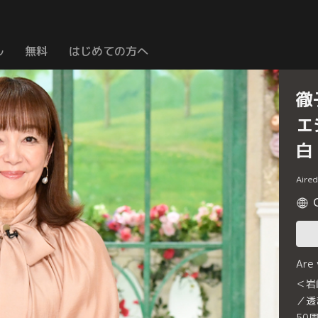
ル
無料
はじめての方へ
徹
エ
白
Aire
Are
＜岩
／透
50