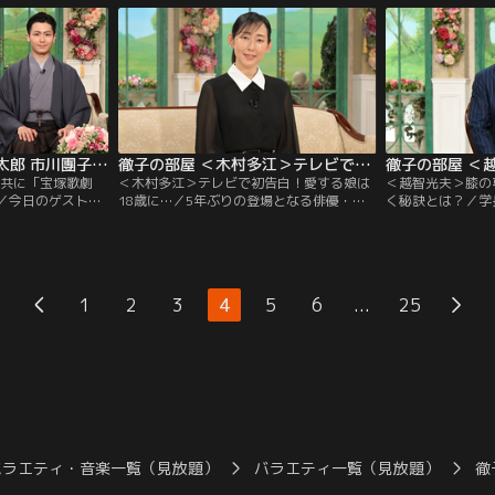
ファッション界のビ
番組では、15歳ですでにキリマンジャロ登
の人に愛され続け
、初めてデザイン
頂に成功した時の映像などを観ながら、い
ますアクティブに
う異色の経歴を持
かに登山の世界が過酷かを父から教わった
なる雪山登山に挑
という裏話を色々としてくれた。
したという登山の
徹子の部屋 ＜中村壱太郎 市川團子＞共に「宝塚歌劇団」出身の祖母を持ち…（2026/06/16放送分）
徹子の部屋 ＜木村多江＞テレビで初告白！愛する娘は18歳に…（2026/06/11放送分）
＞共に「宝塚歌劇
＜木村多江＞テレビで初告白！愛する娘は
＜越智光夫＞膝の
／今日のゲスト
18歳に…／5年ぶりの登場となる俳優・木
く秘訣とは？／学
の祖母を持つ歌舞
村多江さんがテレビ初告白となる18歳の娘
として多忙な日々
壱太郎さんと市川團
さんのエピソードを明かします。愛娘は英
学長の越智光夫さ
るお二人は、映画
語を習得するために高校を中退しオースト
などのトップアス
河ドラマ出演でも
ラリアへ留学。今やタッチラグビーの西オ
か、国民病ともい
。祖母・扇千景さ
ーストラリア代表に選ばれるほど！小学生
るため膝軟骨の「
...
1
2
3
4
5
6
25
重な秘話が明かさ
時代のほろ苦いホームステイ経験から起業
発。その技術は保
を夢見るまでの軌跡を…。
痛みに広く役だっ
バラエティ・音楽一覧（見放題）
バラエティ一覧（見放題）
徹