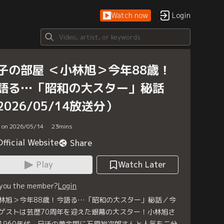
Watch now
Login
子の部屋 ＜小林旭＞今年88歳！
語る…「昭和の大スター」秘話
2026/05/14放送分）
d on 2026/05/14
23
mins
Official Website
Share
Play
Watch Later
 you the member?
Login
林旭＞今年88歳！今語る…「昭和の大スター」秘話／今
ゲストは芸歴70周年を迎えた銀幕の大スター！小林旭さ
1960年代、日活の黄金期に石原裕次郎さんと人気を二分