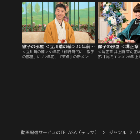
に抜擢されて俳優デビューし、子どもたち
慢の後輩！現在58歳に
から大人気に！特別に変身ポーズを披露し
演は28年前、人生で最大
てもらう一幕も！朝ドラ出演の反響や、撮
いう理由が…！？2002
影での苦労についても伺う。
俳優の田辺誠一さん。
徹子の部屋 ＜立川晴の輔＞30年前！修行時代に「徹子の部屋」に（2026/07/30放送分）
＜立川晴の輔＞30年前！修行時代に「徹子
＜堺正章 井上順 草刈正雄
の部屋」に／2年前、『笑点』の新メンバ
郎 中尾ミエ＞2026年 
ーに選ばれ話題となった立川晴の輔さん。
今日は「2026年 上半
東京農業大学入学後に見に行った立川志の
て、今年の上半期の名場
輔さんの落語に衝撃を受け、在学中の4年
りします。名コンビ！6
間、毎月独演会に通った。卒業後、弟子入
章さんと井上順さんの出
りをしたが、その修行時代は過酷。
面では…！？草刈正雄さ
かったアメリカ人のお父
渡米したお話を。
動画配信サービスのTELASA（テラサ）
ジャンル