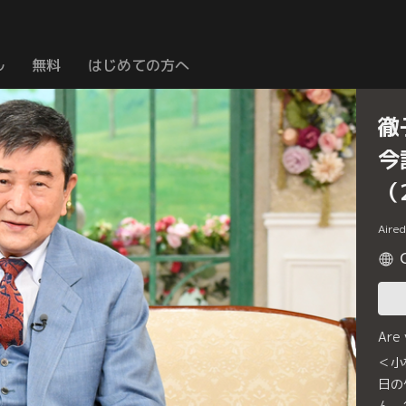
ル
無料
はじめての方へ
徹
今
（
Aire
Are
＜小
日の
ん。