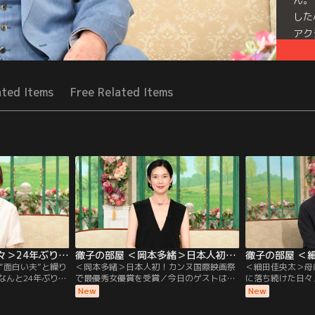
した
アク
いま
Mor
ated Items
Free Related Items
Seri
徹子の部屋 ＜大塚寧々＞24年ぶり！“面白い夫”と繰り広げる「夫婦バトル」（2026/08/05放送分）
徹子の部屋 ＜岡本多緒＞日本人初！カンヌ国際映画祭で最優秀女優賞を受賞（2026/08/04放送分）
“面白い夫”と繰り
＜岡本多緒＞日本人初！カンヌ国際映画祭
＜細田佳央太＞母
なんと24年ぶりの
で最優秀女優賞を受賞／今日のゲストは、
に落ち続けた日々
の魅力で、ドラマ
モデル・俳優として世界で活躍する岡本多
ど話題作に次々と
New
New
塚寧々さん。実は
緒さん。映画『急に具合が悪くなる』で、
手実力派俳優の細
が同じ学校で、自
日本人初となるカンヌ国際映画祭の最優秀
昨年の朝ドラ「あ