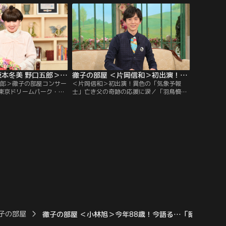
への出演で話題を呼んだ
撮ろうとカメラを始め、その写真を発表す
は4歳で自ら「テレビの
るためにSNSも。そして様々な鳥を観察す
言い芸能界入りしたとい
るため、登山を始めるなど、人生が豊かに
なったと語る。また、昨年は「終活」を始
め…。
徹子の部屋 ＜坂本冬美 野口五郎＞徹子の部屋コンサートSpecial（2）（2026/07/27放送分）
徹子の部屋 ＜片岡信和＞初出演！異色の「気象予報士」亡き父の奇跡の応援に涙（2026/07/24放送分）
五郎＞徹子の部屋コンサー
＜片岡信和＞初出演！異色の「気象予報
）／東京ドリームパーク・
士」亡き父の奇跡の応援に涙／「羽鳥慎一
で開催された「徹子の部屋
モーニングショー」でストレッチをしなが
al」の2日目をお届けしま
ら天気を伝える、異色の気象予報士で大人
美さんと野口五郎さん。
気、片岡信和さんが初出演！片岡さんがス
ヒット曲「夜桜お七」を
トレッチをする事になったのはコロナ禍が
を交えて熱唱！？野口五
きっかけだったが…大学3年の時、俳優と
やエレキギターも披露し
して芸能界入りした片岡さん、デビューは
「戦隊ヒーロー」だった。
子の部屋
徹子の部屋 ＜小林旭＞今年88歳！今語る…「昭和の大スター