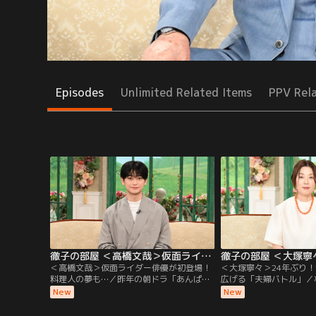
Episodes
Unlimited Related Items
PPV Rel
徹子の部屋 ＜高橋文哉＞仮面ライダー俳優が初登場！料理人の夢も…（2026/08/06放送分）
＜高橋文哉＞仮面ライダー俳優が初登場！
＜大塚寧々＞24年ぶり！
料理人の夢も…／昨年の朝ドラ「あんぱ
広げる「夫婦バトル」／
ん」に出演し話題になった若手実力派俳優
出演！透明感のある独特
New
New
の高橋文哉さんが初登場。2019年「仮面ラ
や映画で活躍を続ける大
イダーゼロワン」で令和初の仮面ライダー
大塚さんは黒柳と小中高