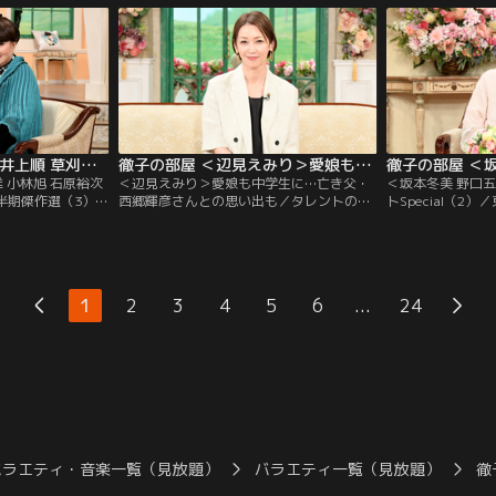
なる大塚さんの初出
女優賞を受賞する快挙を成し遂げた。パ
「どうする家康」
に“太っていた”と
リ、ニューヨーク、ミラノ、ロンドンの世
細田さんだが、実
年に結婚した夫は、
界4大コレクションで活躍するトップモデ
中に入りたい」と
ルだが…。
う。
徹子の部屋 ＜堺正章 井上順 草刈正雄 小林旭 石原裕次郎 中尾ミエ＞2026年 上半期傑作選（3）（2026/07/29放送分）
徹子の部屋 ＜辺見えみり＞愛娘も中学生に…亡き父・西郷輝彦さんとの思い出も（2026/07/28放送分）
 小林旭 石原裕次
＜辺見えみり＞愛娘も中学生に…亡き父・
＜坂本冬美 野口
上半期傑作選（3）／
西郷輝彦さんとの思い出も／タレントの辺
トSpecial（2
期傑作選」と題し
見えみりさんも今年50代になる。黒柳とは
SGCホール有明
面を厳選してお送
10代からの知り合いで、愛娘が生まれた時
コンサートSpeci
0年来の友人、堺正
は育児日記をプレゼントされ、それは今で
す。出演は坂本冬
会いは10代。初対
も大切に持っているという。 そんな娘も今
坂本冬美さんは大
んは、顔も知らな
年中学に進み、母親思いの子に育っている
意外なエピソード
...
1
2
3
4
5
6
24
様の消息を求めて
らしい。 一方、えみりさんが4歳の時に両
郎さんはアカペラ
親が離婚…。
観客を魅了！
バラエティ・音楽一覧（見放題）
バラエティ一覧（見放題）
徹