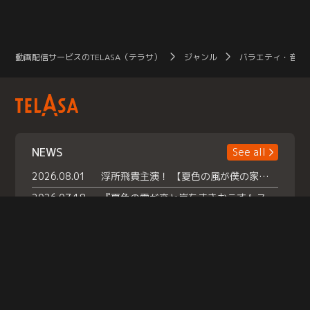
動画配信サービスのTELASA（テラサ）
ジャンル
バラエティ・音楽
NEWS
See all
2026.08.01
浮所飛貴主演！ 【夏色の風が僕の家にやってきた】 本日よりテラサで独占配信スタート！
2026.07.18
『夏色の雲が恋と嵐をまきおこす』スペシャルメイキング 【Part1】2026年７月18日（土）23時30分～配信スタート！話題のシーンの裏側を大公開！豪華キャスト大集合！ 『武宮家 真夏の家族会議』開催！
2026.07.15
救命医・遥（今田）の《心揺さぶる過去》や、 麻酔科医・権野（船越英一郎）の《謎多きプライベート》など… 《知られざるエピソード》を独占配信！