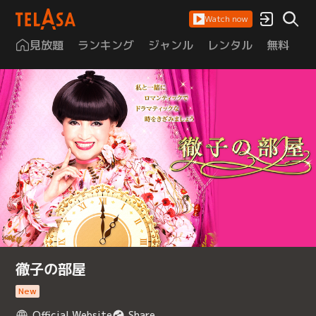
Watch now
見放題
ランキング
ジャンル
レンタル
無料
は
徹子の部屋
New
Official Website
Share