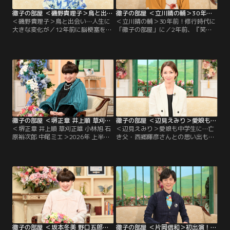
徹子の部屋 ＜磯野貴理子＞鳥と出会い…人生に大きな変化が（2026/07/31放送分）
徹子の部屋 ＜立川晴の輔＞30年前！修行時代に「徹子の部屋」に（2026/07/30放送分）
＜磯野貴理子＞鳥と出会い…人生に
＜立川晴の輔＞30年前！修行時代に
大きな変化が／12年前に脳梗塞を経
「徹子の部屋」に／2年前、『笑
験した磯野貴理子さん、今回は黒柳
点』の新メンバーに選ばれ話題とな
と「楽しい話をしたい」と番組を訪
った立川晴の輔さん。東京農業大学
れた。それは、「鳥」の話。鳥を好
入学後に見に行った立川志の輔さん
きになったことで、鳥の写真を撮ろ
の落語に衝撃を受け、在学中の4年
うとカメラを始め、その写真を発表
間、毎月独演会に通った。卒業後、
するためにSNSも。そして様々な鳥
弟子入りをしたが、その修行時代は
を観察するため、登山を始めるな
過酷。
ど、人生が豊かになったと語る。ま
た、昨年は「終活」を始め…。
徹子の部屋 ＜堺正章 井上順 草刈正雄 小林旭 石原裕次郎 中尾ミエ＞2026年 上半期傑作選（3）（2026/07/29放送分）
徹子の部屋 ＜辺見えみり＞愛娘も中学生に…亡き父・西郷輝彦さんとの思い出も（2026/07/28放送分）
＜堺正章 井上順 草刈正雄 小林旭 石
＜辺見えみり＞愛娘も中学生に…亡
原裕次郎 中尾ミエ＞2026年 上半期
き父・西郷輝彦さんとの思い出も／
傑作選（3）／今日は「2026年 上半
タレントの辺見えみりさんも今年50
期傑作選」と題して、今年の上半期
代になる。黒柳とは10代からの知り
の名場面を厳選してお送りします。
合いで、愛娘が生まれた時は育児日
名コンビ！60年来の友人、堺正章さ
記をプレゼントされ、それは今でも
んと井上順さんの出会いは10代。初
大切に持っているという。 そんな娘
対面では…！？草刈正雄さんは、顔
も今年中学に進み、母親思いの子に
も知らなかったアメリカ人のお父様
育っているらしい。 一方、えみりさ
の消息を求めて渡米したお話を。
んが4歳の時に両親が離婚…。
徹子の部屋 ＜坂本冬美 野口五郎＞徹子の部屋コンサートSpecial（2）（2026/07/27放送分）
徹子の部屋 ＜片岡信和＞初出演！異色の「気象予報士」亡き父の奇跡の応援に涙（2026/07/24放送分）