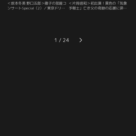
＜坂本冬美 野口五郎＞徹子の部屋コ
＜片岡信和＞初出演！異色の「気象
ンサートSpecial（2）／東京ドリー
予報士」亡き父の奇跡の応援に涙／
ムパーク・SGCホール有明で開催さ
「羽鳥慎一モーニングショー」でス
れた「徹子の部屋コンサート
トレッチをしながら天気を伝える、
Special」の2日目をお届けします。
異色の気象予報士で大人気、片岡信
出演は坂本冬美さんと野口五郎さ
和さんが初出演！片岡さんがストレ
ん。坂本冬美さんは大ヒット曲「夜
ッチをする事になったのはコロナ禍
桜お七」を意外なエピソードを交え
がきっかけだったが…大学3年の
1
て熱唱！？野口五郎さんはアカペラ
時、俳優として芸能界入りした片岡
やエレキギターも披露し観客を魅
さん、デビューは「戦隊ヒーロー」
了！
だった。