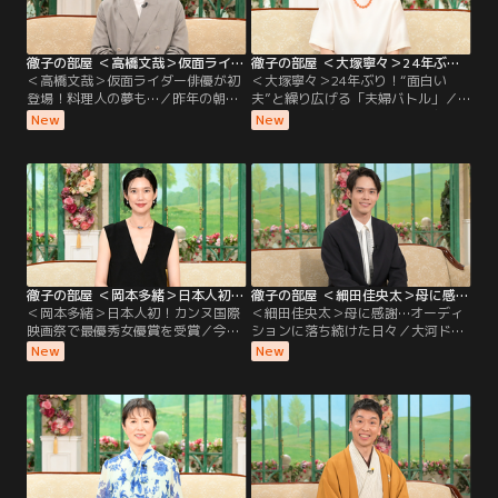
徹子の部屋 ＜高橋文哉＞仮面ライダー俳優が初登場！料理人の夢も…（2026/08/06放送分）
徹子の部屋 ＜大塚寧々＞24年ぶり！“面白い夫”と繰り広げる「夫婦バトル」（2026/08/05放送分）
＜高橋文哉＞仮面ライダー俳優が初
＜大塚寧々＞24年ぶり！“面白い
登場！料理人の夢も…／昨年の朝ド
夫”と繰り広げる「夫婦バトル」／
ラ「あんぱん」に出演し話題になっ
なんと24年ぶりの出演！透明感のあ
New
New
た若手実力派俳優の高橋文哉さんが
る独特の魅力で、ドラマや映画で活
初登場。2019年「仮面ライダーゼロ
躍を続ける大塚寧々さん。実は大塚
ワン」で令和初の仮面ライダーに抜
さんは黒柳と小中高が同じ学校で、
擢されて俳優デビューし、子どもた
自慢の後輩！現在58歳になる大塚さ
ちから大人気に！特別に変身ポーズ
んの初出演は28年前、人生で最大
を披露してもらう一幕も！朝ドラ出
に“太っていた”という理由が…！？
演の反響や、撮影での苦労について
2002年に結婚した夫は、俳優の田辺
も伺う。
誠一さん。
徹子の部屋 ＜岡本多緒＞日本人初！カンヌ国際映画祭で最優秀女優賞を受賞（2026/08/04放送分）
徹子の部屋 ＜細田佳央太＞母に感謝…オーディションに落ち続けた日々（2026/08/03放送分）
＜岡本多緒＞日本人初！カンヌ国際
＜細田佳央太＞母に感謝…オーディ
映画祭で最優秀女優賞を受賞／今日
ションに落ち続けた日々／大河ドラ
のゲストは、モデル・俳優として世
マや朝ドラなど話題作に次々と出演
New
New
界で活躍する岡本多緒さん。映画
し、注目を集める若手実力派俳優の
『急に具合が悪くなる』で、日本人
細田佳央太さんが初登場。昨年の朝
初となるカンヌ国際映画祭の最優秀
ドラ「あんぱん」や大河ドラマ「ど
女優賞を受賞する快挙を成し遂げ
うする家康」への出演で話題を呼ん
た。パリ、ニューヨーク、ミラノ、
だ細田さんだが、実は4歳で自ら
ロンドンの世界4大コレクションで
「テレビの中に入りたい」と言い芸
活躍するトップモデルだが…。
能界入りしたという。