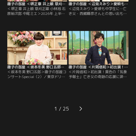
徹子の部屋 ＜堺正章 井上順 草刈正雄 小林旭 石原裕次郎 中尾ミエ＞2026年 上半期傑作選（3）（2026/07/29放送分）
徹子の部屋 ＜辺見えみり＞愛娘も中学生に…亡き父・西郷輝彦さんとの思い出も（2026/07/28放送分）
＜堺正章 井上順 草刈正雄 小林旭 石
＜辺見えみり＞愛娘も中学生に…亡
原裕次郎 中尾ミエ＞2026年 上半期
き父・西郷輝彦さんとの思い出も／
傑作選（3）／今日は「2026年 上半
タレントの辺見えみりさんも今年50
期傑作選」と題して、今年の上半期
代になる。黒柳とは10代からの知り
の名場面を厳選してお送りします。
合いで、愛娘が生まれた時は育児日
名コンビ！60年来の友人、堺正章さ
記をプレゼントされ、それは今でも
んと井上順さんの出会いは10代。初
大切に持っているという。 そんな娘
対面では…！？草刈正雄さんは、顔
も今年中学に進み、母親思いの子に
も知らなかったアメリカ人のお父様
育っているらしい。 一方、えみりさ
の消息を求めて渡米したお話を。
んが4歳の時に両親が離婚…。
徹子の部屋 ＜坂本冬美 野口五郎＞徹子の部屋コンサートSpecial（2）（2026/07/27放送分）
徹子の部屋 ＜片岡信和＞初出演！異色の「気象予報士」亡き父の奇跡の応援に涙（2026/07/24放送分）
＜坂本冬美 野口五郎＞徹子の部屋コ
＜片岡信和＞初出演！異色の「気象
ンサートSpecial（2）／東京ドリー
予報士」亡き父の奇跡の応援に涙／
ムパーク・SGCホール有明で開催さ
「羽鳥慎一モーニングショー」でス
れた「徹子の部屋コンサート
トレッチをしながら天気を伝える、
Special」の2日目をお届けします。
異色の気象予報士で大人気、片岡信
出演は坂本冬美さんと野口五郎さ
和さんが初出演！片岡さんがストレ
ん。坂本冬美さんは大ヒット曲「夜
ッチをする事になったのはコロナ禍
桜お七」を意外なエピソードを交え
がきっかけだったが…大学3年の
1
て熱唱！？野口五郎さんはアカペラ
時、俳優として芸能界入りした片岡
やエレキギターも披露し観客を魅
さん、デビューは「戦隊ヒーロー」
了！
だった。