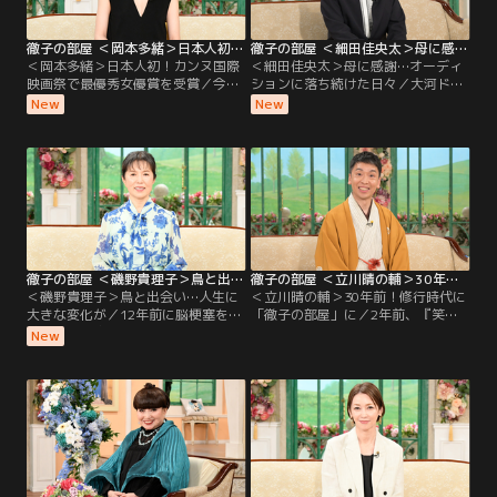
も伺う。
誠一さん。
徹子の部屋 ＜岡本多緒＞日本人初！カンヌ国際映画祭で最優秀女優賞を受賞（2026/08/04放送分）
徹子の部屋 ＜細田佳央太＞母に感謝…オーディションに落ち続けた日々（2026/08/03放送分）
＜岡本多緒＞日本人初！カンヌ国際
＜細田佳央太＞母に感謝…オーディ
映画祭で最優秀女優賞を受賞／今日
ションに落ち続けた日々／大河ドラ
のゲストは、モデル・俳優として世
マや朝ドラなど話題作に次々と出演
New
New
界で活躍する岡本多緒さん。映画
し、注目を集める若手実力派俳優の
『急に具合が悪くなる』で、日本人
細田佳央太さんが初登場。昨年の朝
初となるカンヌ国際映画祭の最優秀
ドラ「あんぱん」や大河ドラマ「ど
女優賞を受賞する快挙を成し遂げ
うする家康」への出演で話題を呼ん
た。パリ、ニューヨーク、ミラノ、
だ細田さんだが、実は4歳で自ら
ロンドンの世界4大コレクションで
「テレビの中に入りたい」と言い芸
活躍するトップモデルだが…。
能界入りしたという。
徹子の部屋 ＜磯野貴理子＞鳥と出会い…人生に大きな変化が（2026/07/31放送分）
徹子の部屋 ＜立川晴の輔＞30年前！修行時代に「徹子の部屋」に（2026/07/30放送分）
＜磯野貴理子＞鳥と出会い…人生に
＜立川晴の輔＞30年前！修行時代に
大きな変化が／12年前に脳梗塞を経
「徹子の部屋」に／2年前、『笑
験した磯野貴理子さん、今回は黒柳
点』の新メンバーに選ばれ話題とな
New
と「楽しい話をしたい」と番組を訪
った立川晴の輔さん。東京農業大学
れた。それは、「鳥」の話。鳥を好
入学後に見に行った立川志の輔さん
きになったことで、鳥の写真を撮ろ
の落語に衝撃を受け、在学中の4年
うとカメラを始め、その写真を発表
間、毎月独演会に通った。卒業後、
するためにSNSも。そして様々な鳥
弟子入りをしたが、その修行時代は
を観察するため、登山を始めるな
過酷。
ど、人生が豊かになったと語る。ま
た、昨年は「終活」を始め…。