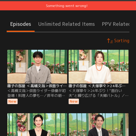
Something went wrong!
Episodes
Unlimited Related Items
PPV Related I
Sorting
徹子の部屋 ＜高橋文哉＞仮面ライダー俳優が初登場！料理人の夢も…（2026/08/06放送分）
徹子の部屋 ＜大塚寧々＞24年ぶり！“面白い夫”と繰り広げる「夫婦バトル」（2026/08/05放送分）
＜高橋文哉＞仮面ライダー俳優が初
＜大塚寧々＞24年ぶり！“面白い
登場！料理人の夢も…／昨年の朝ド
夫”と繰り広げる「夫婦バトル」／
ラ「あんぱん」に出演し話題になっ
なんと24年ぶりの出演！透明感のあ
New
New
た若手実力派俳優の高橋文哉さんが
る独特の魅力で、ドラマや映画で活
初登場。2019年「仮面ライダーゼロ
躍を続ける大塚寧々さん。実は大塚
ワン」で令和初の仮面ライダーに抜
さんは黒柳と小中高が同じ学校で、
擢されて俳優デビューし、子どもた
自慢の後輩！現在58歳になる大塚さ
ちから大人気に！特別に変身ポーズ
んの初出演は28年前、人生で最大
を披露してもらう一幕も！朝ドラ出
に“太っていた”という理由が…！？
演の反響や、撮影での苦労について
2002年に結婚した夫は、俳優の田辺