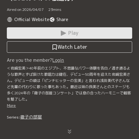
Aired on 2026/04/07
23
mins
Official Website
Share
Play
Watch Later
Are you the member?
Login
＜岩崎宏美＞40年前のエジプト、不思議なパワー体験を告白／透き通るよ
うな歌声とずば抜けた歌唱力は健在、デビュー50周年を迎えた岩崎宏美さ
ん。デビューの頃は「ピンチヒッターの宏美」と言われ浅田美代子さんな
ど先輩の代わりに歌った事もあった。最近は妹の良美さんとのステージも
多く2024年の「徹子の部屋コンサート」では息の合ったハーモニーで観客
を魅了した。
More
徹子の部屋
Series: