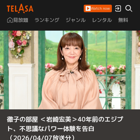
Watch now
見放題
ランキング
ジャンル
レンタル
無料
は
徹子の部屋 ＜岩崎宏美＞40年前のエジプ
ト、不思議なパワー体験を告白
（2026/04/07放送分）