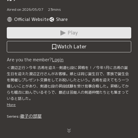
Aired on 2026/05/07
23
mins
Official Website
Share
Play
Watch Later
Are you the member?
Login
＜渡辺正行＞今年 古希を迎え…剣道七段に昇格を！／今年1月に古希の誕
生日を迎えた渡辺正行さんがお客様。娘とは同じ誕生日で、家族で誕生会
を開催しプレゼント交換をしてお祝いしたという。古希を迎えてもう一つ
嬉しいことがあり、剣道七段の昇段試験を受け見事合格した。昇格してか
らも稽古に励んでいるそうで、最近は芸能人の剣道仲間たちとも集まって
いると話した。
More
徹子の部屋
Series: