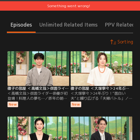
Something went wrong!
Episodes
Unlimited Related Items
PPV Related I
Sorting
徹子の部屋 ＜高橋文哉＞仮面ライダー俳優が初登場！料理人の夢も…（2026/08/06放送分）
徹子の部屋 ＜大塚寧々＞24年ぶり！“面白い夫”と繰り広げる「夫婦バトル」（2026/08/05放送分）
＜高橋文哉＞仮面ライダー俳優が初
＜大塚寧々＞24年ぶり！“面白い
登場！料理人の夢も…／昨年の朝ド
夫”と繰り広げる「夫婦バトル」／
ラ「あんぱん」に出演し話題になっ
なんと24年ぶりの出演！透明感のあ
New
New
た若手実力派俳優の高橋文哉さんが
る独特の魅力で、ドラマや映画で活
初登場。2019年「仮面ライダーゼロ
躍を続ける大塚寧々さん。実は大塚
ワン」で令和初の仮面ライダーに抜
さんは黒柳と小中高が同じ学校で、
擢されて俳優デビューし、子どもた
自慢の後輩！現在58歳になる大塚さ
ちから大人気に！特別に変身ポーズ
んの初出演は28年前、人生で最大
を披露してもらう一幕も！朝ドラ出
に“太っていた”という理由が…！？
演の反響や、撮影での苦労について
2002年に結婚した夫は、俳優の田辺