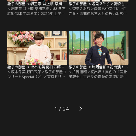
徹子の部屋 ＜堺正章 井上順 草刈正雄 小林旭 石原裕次郎 中尾ミエ＞2026年 上半期傑作選（3）（2026/07/29放送分）
徹子の部屋 ＜辺見えみり＞愛娘も中学生に…亡き父・西郷輝彦さんとの思い出も（2026/07/28放送分）
＜堺正章 井上順 草刈正雄 小林旭 石
＜辺見えみり＞愛娘も中学生に…亡
原裕次郎 中尾ミエ＞2026年 上半期
き父・西郷輝彦さんとの思い出も／
傑作選（3）／今日は「2026年 上半
タレントの辺見えみりさんも今年50
期傑作選」と題して、今年の上半期
代になる。黒柳とは10代からの知り
の名場面を厳選してお送りします。
合いで、愛娘が生まれた時は育児日
名コンビ！60年来の友人、堺正章さ
記をプレゼントされ、それは今でも
んと井上順さんの出会いは10代。初
大切に持っているという。 そんな娘
対面では…！？草刈正雄さんは、顔
も今年中学に進み、母親思いの子に
も知らなかったアメリカ人のお父様
育っているらしい。 一方、えみりさ
の消息を求めて渡米したお話を。
んが4歳の時に両親が離婚…。
徹子の部屋 ＜坂本冬美 野口五郎＞徹子の部屋コンサートSpecial（2）（2026/07/27放送分）
徹子の部屋 ＜片岡信和＞初出演！異色の「気象予報士」亡き父の奇跡の応援に涙（2026/07/24放送分）
＜坂本冬美 野口五郎＞徹子の部屋コ
＜片岡信和＞初出演！異色の「気象
ンサートSpecial（2）／東京ドリー
予報士」亡き父の奇跡の応援に涙／
ムパーク・SGCホール有明で開催さ
「羽鳥慎一モーニングショー」でス
れた「徹子の部屋コンサート
トレッチをしながら天気を伝える、
Special」の2日目をお届けします。
異色の気象予報士で大人気、片岡信
出演は坂本冬美さんと野口五郎さ
和さんが初出演！片岡さんがストレ
ん。坂本冬美さんは大ヒット曲「夜
ッチをする事になったのはコロナ禍
桜お七」を意外なエピソードを交え
がきっかけだったが…大学3年の
1
て熱唱！？野口五郎さんはアカペラ
時、俳優として芸能界入りした片岡
やエレキギターも披露し観客を魅
さん、デビューは「戦隊ヒーロー」
了！
だった。