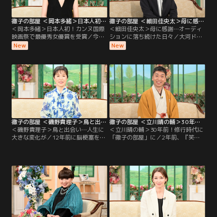
も伺う。
誠一さん。
徹子の部屋 ＜岡本多緒＞日本人初！カンヌ国際映画祭で最優秀女優賞を受賞（2026/08/04放送分）
徹子の部屋 ＜細田佳央太＞母に感謝…オーディションに落ち続けた日々（2026/08/03放送分）
＜岡本多緒＞日本人初！カンヌ国際
＜細田佳央太＞母に感謝…オーディ
映画祭で最優秀女優賞を受賞／今日
ションに落ち続けた日々／大河ドラ
のゲストは、モデル・俳優として世
マや朝ドラなど話題作に次々と出演
New
New
界で活躍する岡本多緒さん。映画
し、注目を集める若手実力派俳優の
『急に具合が悪くなる』で、日本人
細田佳央太さんが初登場。昨年の朝
初となるカンヌ国際映画祭の最優秀
ドラ「あんぱん」や大河ドラマ「ど
女優賞を受賞する快挙を成し遂げ
うする家康」への出演で話題を呼ん
た。パリ、ニューヨーク、ミラノ、
だ細田さんだが、実は4歳で自ら
ロンドンの世界4大コレクションで
「テレビの中に入りたい」と言い芸
活躍するトップモデルだが…。
能界入りしたという。
徹子の部屋 ＜磯野貴理子＞鳥と出会い…人生に大きな変化が（2026/07/31放送分）
徹子の部屋 ＜立川晴の輔＞30年前！修行時代に「徹子の部屋」に（2026/07/30放送分）
＜磯野貴理子＞鳥と出会い…人生に
＜立川晴の輔＞30年前！修行時代に
大きな変化が／12年前に脳梗塞を経
「徹子の部屋」に／2年前、『笑
験した磯野貴理子さん、今回は黒柳
点』の新メンバーに選ばれ話題とな
と「楽しい話をしたい」と番組を訪
った立川晴の輔さん。東京農業大学
れた。それは、「鳥」の話。鳥を好
入学後に見に行った立川志の輔さん
きになったことで、鳥の写真を撮ろ
の落語に衝撃を受け、在学中の4年
うとカメラを始め、その写真を発表
間、毎月独演会に通った。卒業後、
するためにSNSも。そして様々な鳥
弟子入りをしたが、その修行時代は
を観察するため、登山を始めるな
過酷。
ど、人生が豊かになったと語る。ま
た、昨年は「終活」を始め…。