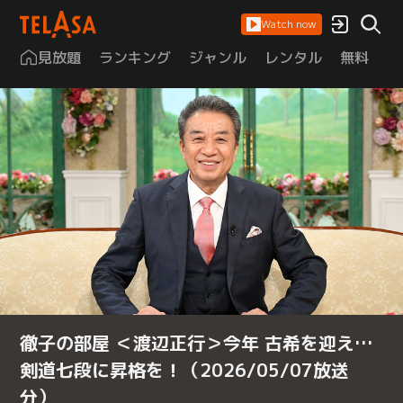
Watch now
見放題
ランキング
ジャンル
レンタル
無料
は
徹子の部屋 ＜渡辺正行＞今年 古希を迎え…
剣道七段に昇格を！（2026/05/07放送
分）