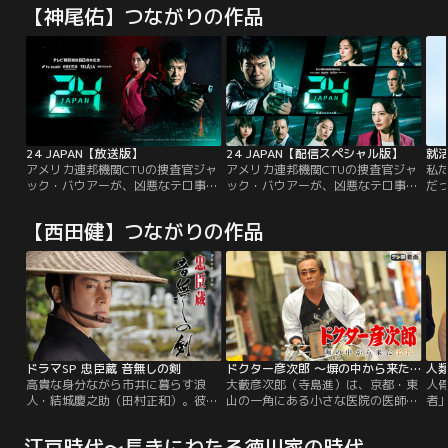
【神尾佑】つながりの作品
24 JAPAN【放送版】
24 JAPAN【配信スペシャル版】
就活
アメリカ連邦機関CTUの捜査官ジャ
アメリカ連邦機関CTUの捜査官ジャ
私
ック・バウアーが、凶悪なテロ事件
ック・バウアーが、凶悪なテロ事件
だ
と戦う姿を描いた米国ドラマ
と戦う姿を描いた米国ドラマ
め
『24』。本作は1シーズン（全24話
『24』。本作は1シーズン（全24話
人
【西田健】つながりの作品
／24時間）をかけて1日の出来事を
／24時間）をかけて1日の出来事を
は
リアルタイムで描く革新的なスタイ
リアルタイムで描く革新的なスタイ
ル、そしてスピーディーかつスリリ
ル、そしてスピーディーかつスリリ
ングな展開で視聴者を圧倒し、世界
ングな展開で視聴者を圧倒し、世界
的大ヒットシリーズとなりました。
的大ヒットシリーズとなりました。
そんな超大作をテレビ朝日が20世紀
そんな超大作をテレビ朝日が20世紀
FOX社と組んでリメイク！
FOX社と組んでリメイク！
ドラマSP 忠臣蔵 音無しの剣
ドクター彦次郎 ～塀の中から来た名医
人
高貴な身分ながら市井に暮らす浪
大藪彦次郎（寺島進）は、京都・東
人
人・結城慶之助（田村正和）。彼が
山の一角にある小さな医院の医師。
者
かつての恋人で、今は忠臣蔵事件の
屋台のタコ焼き店主から転身した変
査
キーパーソン、成田屋清兵衛（中村
わりダネで、院長を務める義姉・内
大
江戸時代～長きにわたる徳川家の時代