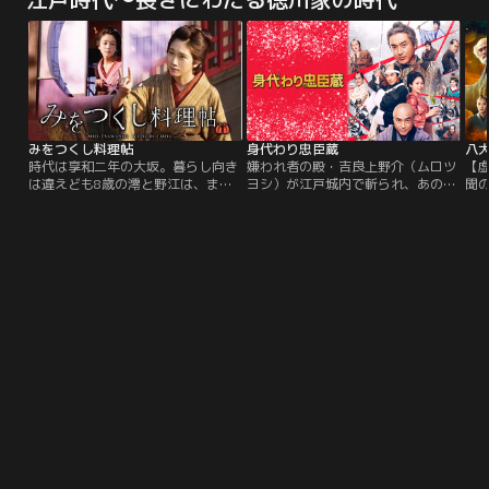
雅俊）の妻となってしまった志保
倉享子（戸田恵子）の下、急患の知
（和久井映見）のために尽力する姿
らせがあれば、お手製の “救急自転
を描くラブストーリー。
車”に乗って駆けつける破天荒キャ
ラだ。だが、医者としての腕は確か
で、街の人々からは“彦ちゃん”と呼
ばれて親しまれている。
みをつくし料理帖
身代わり忠臣蔵
八
時代は享和二年の大坂。暮らし向き
嫌われ者の殿・吉良上野介（ムロツ
【
は違えども8歳の澪と野江は、まる
ヨシ）が江戸城内で斬られ、あの世
聞
で姉妹のように仲が良い幼なじみだ
行き！斬った赤穂藩主は当然切腹。
時
った。しかし大洪水により、澪と野
だが、殿を失った吉良家も幕府の謀
絵
江は生き別れてしまう。それから10
略によって、お家存亡の危機に！！
語
年後。澪は江戸の神田にある蕎麦処
そんな一族の大ピンチを切り抜ける
ろ
「つる家」で女料理人に。野江は吉
べく、上野介にそっくりな弟の坊
が
原にある遊郭で幻の花魁・あさひ太
主・孝証（ムロツヨシ）が身代わり
の
夫と名乗っていた。澪が苦心して生
となって幕府をダマす、前代未聞の
結
み出した料理が、別々の人生を歩む
【身代わりミッション】に挑む！
だ
2人を再び引き寄せていく。
が