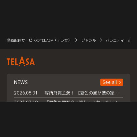
動画配信サービスのTELASA（テラサ）
ジャンル
バラエティ・音楽
NEWS
See all
2026.08.01
浮所飛貴主演！ 【夏色の風が僕の家にやってきた】 本日よりテラサで独占配信スタート！
2026.07.18
『夏色の雲が恋と嵐をまきおこす』スペシャルメイキング 【Part1】2026年７月18日（土）23時30分～配信スタート！話題のシーンの裏側を大公開！豪華キャスト大集合！ 『武宮家 真夏の家族会議』開催！
2026.07.15
救命医・遥（今田）の《心揺さぶる過去》や、 麻酔科医・権野（船越英一郎）の《謎多きプライベート》など… 《知られざるエピソード》を独占配信！