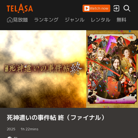
Watch now
見放題
ランキング
ジャンル
レンタル
無料
は
死神遣いの事件帖 終（ファイナル）
2025
1
h
22
mins