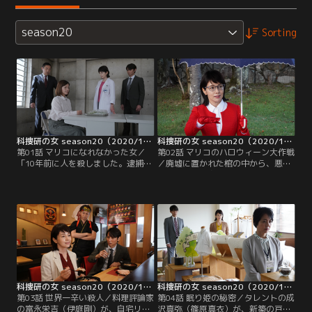
season20
Sorting
科捜研の女 season20（2020/10/22放送分）第01話
科捜研の女 season20（2020/10/29放送分）第02話
第01話 マリコになれなかった女／
第02話 マリコのハロウィーン大作戦
「10年前に人を殺しました。逮捕し
／廃墟に置かれた棺の中から、悪魔
てください」--京都府警に地味な雰
のコスプレを身に着けた男の遺体が
囲気の女が自首してきた。土門薫刑
見つかった。榊マリコ（沢口靖子）
事（内藤剛志）や蒲原勇樹刑事（石
ら科捜研メンバーが臨場したとこ
井一彰）が事情を聴いたところ、そ
ろ、棺にはハロウィーン用の電飾が
の女、星名瑠璃（大久保佳代子）は
施されており、肩には斧が突き刺さ
10年前、非常勤講師として勤めてい
っていたが、よく見ると斧はオモチ
た女子高の生徒・河合範子（里吉う
ャで、血痕と思われたものも血糊だ
たの）を…。
った。
科捜研の女 season20（2020/11/05放送分）第03話
科捜研の女 season20（2020/11/12放送分）第04話
第03話 世界一辛い殺人／料理評論家
第04話 眠り姫の秘密／タレントの成
の富永栄吉（伊庭剛）が、自宅リビ
沢真弥（篠原真衣）が、新築の戸建