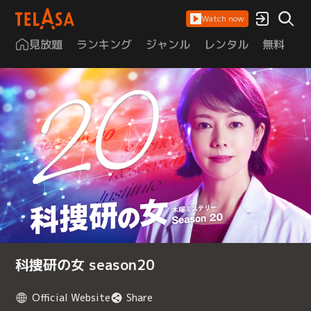
Watch now
見放題
ランキング
ジャンル
レンタル
無料
は
科捜研の女 season20
Official Website
Share