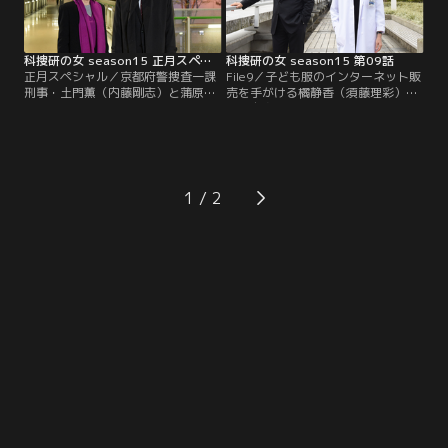
テレビ局には番組から降ろせという
脅迫状も届いていたらしい。
科捜研の女 season15 正月スペシャル
科捜研の女 season15 第09話
正月スペシャル／京都府警捜査一課
File9／子ども服のインターネット販
刑事・土門薫（内藤剛志）と蒲原勇
売を手がける橘静香（須藤理彩）
樹（石井一彰）は、京都市内のハー
が、自身の仕事場で刺殺された。静
ブ販売店で、店主の刺殺死体を発見
香は臨月を迎えた妊婦だったが、腹
する。実は、組織犯罪対策第三課刑
部をさわった榊マリコ（沢口靖子）
事・落合佐妃子（池上季実子）か
が違和感を覚えて調べたところ、な
ら、その店で集団窃盗事件が起きる
んと“妊婦ジャケット”を着用してい
はずだと蒲原に電話が入り、彼女が
ただけと判明！静香は夫や姑にも妊
1
どういう魂胆で自分たちに連絡して
娠したふりを続け…。
きたのか、いぶかしみながら駆けつ
けたところだった。