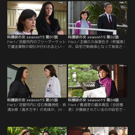
科捜研の女 season15 第01話
科捜研の女 season15 第02話
File1／京都市内のフリーマーケット
File2／主婦の久保美也子（柊瑠美）
で違法薬物の取引が行われるという
が、自宅で刺殺体となって発見され
情報が入り、榊マリコ（沢口靖子）
た。発見したのは、浮気相手と外泊
たち科捜研のメンバーも薬物鑑定の
を続け、2週間ぶりに帰宅した夫だ
ために現場に出動した。土門刑事
った。榊マリコ（沢口靖子）ら科捜
（内藤剛志）らが売買の瞬間を抑
研のメンバーが現場で特殊ライ
え、会場が混乱する中、マリコは店
ト“ALS”を当てて潜在指紋の有無を
じまいを焦る不審な男・宮脇敏雄の
調べていたところ、真っ白な壁に突
存在を確認。
如、美しい蝶の絵が浮かび上がっ
た…！
科捜研の女 season15 第03話
科捜研の女 season15 第04話
File3／京都市内に住む無職男性・岩
File4／書道家の義本青流（合田雅
清水修（高木万平）の死体が、川の
吏）が撲殺されているのが自宅で見
ほとりで見つかった。榊マリコ（沢
つかった。義本は現代アートのよう
口靖子）たち科捜研による検視、鑑
な書のスタイルで知られ、ハリウッ
定の結果、石などの固い凶器で頭部
ド映画の題字を手がけるなど活躍、
を殴打され殺害されたことが判明し
イケメン書道家としても人気を博し
た。岩清水は4年前、大量の乾燥大
ていた。榊マリコ（沢口靖子）たち