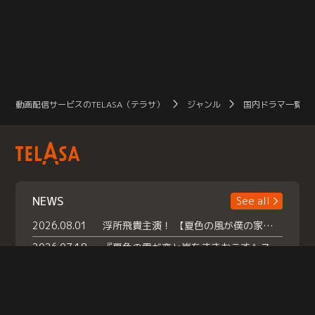
動画配信サービスのTELASA（テラサ）
ジャンル
国内ドラマ一覧（
NEWS
See all
2026.08.01
浮所飛貴主演！ 【夏色の風が僕の家にやってきた】 本日よりテラサで独占配信スタート！
2026.07.18
『夏色の雲が恋と嵐をまきおこす』スペシャルメイキング 【Part1】2026年７月18日（土）23時30分～配信スタート！話題のシーンの裏側を大公開！豪華キャスト大集合！ 『武宮家 真夏の家族会議』開催！
2026.07.15
救命医・遥（今田）の《心揺さぶる過去》や、 麻酔科医・権野（船越英一郎）の《謎多きプライベート》など… 《知られざるエピソード》を独占配信！