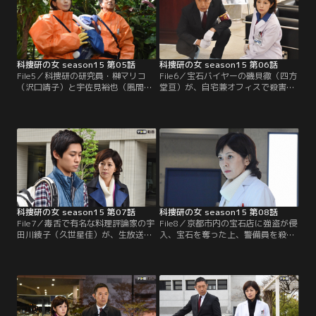
麻をお茶に偽装してブラジルから日
科捜研のメンバーが現場に駆けつけ
本に持ち込み、3年の実刑判決を受
たところ、凶器は室内にあった壺で
けていた。
あることが確定したが、指紋は拭き
取られていた。
科捜研の女 season15 第05話
科捜研の女 season15 第06話
File5／科捜研の研究員・榊マリコ
File6／宝石バイヤーの磯貝徹（四方
（沢口靖子）と宇佐見裕也（風間ト
堂亘）が、自宅兼オフィスで殺害さ
オル）は、来年度オープン予定
れているのが見つかった。榊マリコ
の“京都疾病予防管理センター”の志
（沢口靖子）が検視したところ、後
賀清二所長（中丸新将）に招かれ、
頭部に挫創があり、首に索状痕も見
施設の見学に訪れた。
つかった。遺体は頭部から衣服まで
赤い液体で染まっており、寝室には
3枚の和服が無造作に広げられてい
たのも謎だった。
科捜研の女 season15 第07話
科捜研の女 season15 第08話
File7／毒舌で有名な料理評論家の宇
File8／京都市内の宝石店に強盗が侵
田川綾子（久世星佳）が、生放送中
入、宝石を奪った上、警備員を殺害
に料理を口にしたとたん苦悶し、死
して逃走した。現場に残されたわず
亡するという衝撃的な事件が起き
かな証拠から、犯人は強盗常習犯の
た。番組プロデューサーの百瀬伸也
進藤君和（奥深山新）と判明。京都
（近江谷太朗）や共演者のなだぎ武
府警は進藤を指名手配し、科捜研で
（なだぎ武）によると、「料理は科
の鑑定は終了しつつあった。だが、
学」と言い切り、歯に衣着せぬ評論
榊マリコ（沢口靖子）だけは…。
をする綾子に恨みを抱く相手は多く