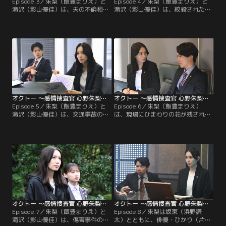
Episode.3／朱梨（飯豊まりえ）と
Episode.4／朱梨（飯豊まりえ）と
滝沢（影山優佳）は、夫の不倫相手
滝沢（影山優佳）は、絞殺された女
を殺した容疑者・夏帆（佐藤玲）を
性の婚約者・悠哉（中尾暢樹）から
取り調べる。夏帆は、不倫相手のゆ
事情聴取する。事件当日、悠哉と被
ず季（景井ひな）を殺した後に夫の
害者の茉央（優希美青）が口論する
迅（落合モトキ）もナイフで刺して
姿が目撃されていた。悲しみに暮れ
いた。夫を今でも愛していると語る
る悠哉だったが、両親の話になる
夏帆からは、“恐れ”の感情を示す緑
と“不安”の感情へ変わる。朱梨と滝
が見えていた。
沢は…
オクトー ～感情捜査官 心野朱梨～Season2（2024/10/31放送分）第05話
オクトー ～感情捜査官 心野朱梨～Season2（2024/11/07放送分）第06話
Episode.5／朱梨（飯豊まりえ）と
Episode.6／朱梨（飯豊まりえ）
滝沢（影山優佳）は、交通事故の参
は、現場にひまわりの花が残されて
考人として大学生の寧々（中田青
いた3件の事件に、フラワーショッ
渚）を取り調べる。ある晩、会社員
プの店長・万理華（田辺桃子）が関
の渋谷（水間ロン）がトラックにひ
わっていると考える。朱梨と滝沢
かれて死亡。渋谷は、寧々の交際相
（影山優佳）は、万理華に話を聞き
手・蓮沼（福松凜）に車道へ突き飛
に行く。万理華は、事件への関わり
ばされた。寧々は、渋谷にホテルへ
を否定。万理華の話を聞いていた朱
連れ込まれそうになり、そこに蓮沼
梨は、“怒り”を示す赤色を見る。
が駆け付けたと証言。
オクトー ～感情捜査官 心野朱梨～Season2（2024/11/14放送分）第07話
オクトー ～感情捜査官 心野朱梨～Season2（2024/11/21放送分）第08話
Episode.7／朱梨（飯豊まりえ）と
Episode.8／朱梨は坂東（浜野謙
滝沢（影山優佳）は、傷害事件の被
太）とともに、俳優・ひかり（片山