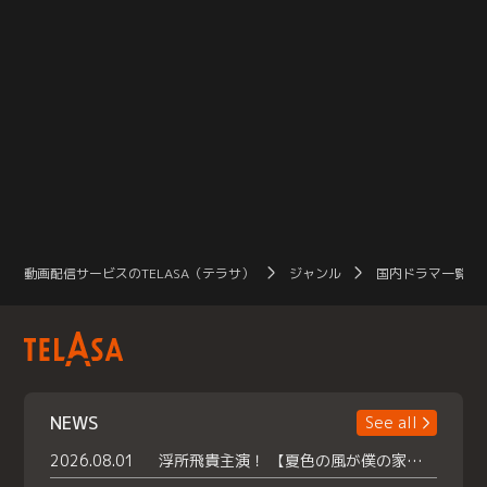
動画配信サービスのTELASA（テラサ）
ジャンル
国内ドラマ一覧（
NEWS
See all
2026.08.01
浮所飛貴主演！ 【夏色の風が僕の家にやってきた】 本日よりテラサで独占配信スタート！