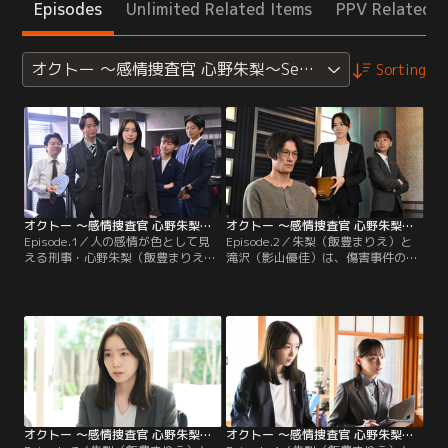
Episodes
Unlimited Related Items
PPV Related I
オクトー ～感情捜査官 心野朱梨～Season2
Sorting
オクトー ～感情捜査官 心野朱梨～Season2（2024/10/03放送分）第01話
オクトー ～感情捜査官 心野朱梨～Season2（2024/10/10放送分）第02話
Episode.1／人の感情が色として見
Episode.2／朱梨（飯豊まりえ）と
える刑事・心野朱梨（飯豊まりえ）
滝沢（影山優佳）は、傷害事件の被
は、元バディ・風早（浅香航大）の
疑者・矢田部（淵上泰史）を取り調
計らいで警視庁に出向し、新たなバ
べる。母校の中学校に侵入した矢田
ディ・滝沢（影山優佳）と出会う。
部は刃物を持って暴れ回り、体育教
そんな中、朱梨は元アイドルの朝比
師の高橋（加瀬信行）が意識不明の
奈（水石亜飛夢）を刺した被疑者・
重体に。矢田部は、高橋が生徒に体
里菜（若月佑美）を聴取するが、彼
罰を与えているというSNSの書き込
女に見えたのは“期待”の感情で…。
みを見て制裁を加えたと動機を語
る。
オクトー ～感情捜査官 心野朱梨～Season2（2024/10/17放送分）第03話
オクトー ～感情捜査官 心野朱梨～Season2（2024/10/24放送分）第04話