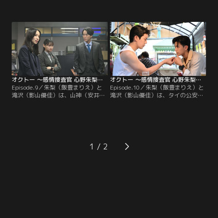
疑者・設楽（西山潤）の取調べをす
萌美）の死に関する参考人・田代
る。美容専門学校に通う設楽は、同
（品川祐）を取り調べる。当初は事
級生の藤原（堀家一希）を襲ってケ
故死という見立てだったが、現場検
ガを負わせた。設楽は、藤原が嫌い
証の結果、殺人の可能性が高まる。
で殺してやりたかったと動機を供
田代とひかりの関係は不明で、田代
述。朱梨は、設楽に“嫌悪”を表す紫
は黙秘。朱梨と坂東は、ひかりの
を見る。しかし、朱梨と滝沢が美容
妹・充希（冨手麻妙）に話を聞く。
専門学校で…
オクトー ～感情捜査官 心野朱梨～Season2（2024/11/28放送分）第09話
オクトー ～感情捜査官 心野朱梨～Season2（2024/12/05放送分）第10話
Episode.9／朱梨（飯豊まりえ）と
Episode.10／朱梨（飯豊まりえ）と
滝沢（影山優佳）は、山神（安井順
滝沢（影山優佳）は、タイの公安警
平）から援助を受けている大学教
察の捜査員であるクリット
授・堀之内（長野博）から話を聞
（Great）から、山神（安井順平）
く。そこに、堀之内の授業を受けて
が犯罪組織のリーダーだと知らされ
いる学生・凪咲（野内まる）が来
る。一ノ瀬（西中ひさあき）と二見
る。朱梨は、凪咲に“恐怖”の感情を
（和田光沙）を殺した犯人は同一人
表す緑色を見る。そんな中、大学内
物とみられ、山神の元交際相手・
1
で稲垣（別府由来）という学生の遺
多々良（西原亜希）が浮上。多々良
体が発見される。
への取調べで…