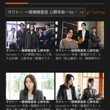
オクトー ～感情捜査官 心野朱梨～Season2
Sorting
オクトー ～感情捜査官 心野朱梨～Season2（2024/10/03放送分）第01話
オクトー ～感情捜査官 心野朱梨～Season2（2024/10/10放送分）第02話
Episode.1／人の感情が色として見
Episode.2／朱梨（飯豊まりえ）と
える刑事・心野朱梨（飯豊まりえ）
滝沢（影山優佳）は、傷害事件の被
は、元バディ・風早（浅香航大）の
疑者・矢田部（淵上泰史）を取り調
計らいで警視庁に出向し、新たなバ
べる。母校の中学校に侵入した矢田
ディ・滝沢（影山優佳）と出会う。
部は刃物を持って暴れ回り、体育教
そんな中、朱梨は元アイドルの朝比
師の高橋（加瀬信行）が意識不明の
奈（水石亜飛夢）を刺した被疑者・
重体に。矢田部は、高橋が生徒に体
里菜（若月佑美）を聴取するが、彼
罰を与えているというSNSの書き込
女に見えたのは“期待”の感情で…。
みを見て制裁を加えたと動機を語
る。
オクトー ～感情捜査官 心野朱梨～Season2（2024/10/17放送分）第03話
オクトー ～感情捜査官 心野朱梨～Season2（2024/10/24放送分）第04話
Episode.3／朱梨（飯豊まりえ）と
Episode.4／朱梨（飯豊まりえ）と
滝沢（影山優佳）は、夫の不倫相手
滝沢（影山優佳）は、絞殺された女