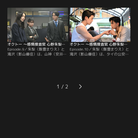
級生の藤原（堀家一希）を襲ってケ
故死という見立てだったが、現場検
ガを負わせた。設楽は、藤原が嫌い
証の結果、殺人の可能性が高まる。
で殺してやりたかったと動機を供
田代とひかりの関係は不明で、田代
述。朱梨は、設楽に“嫌悪”を表す紫
は黙秘。朱梨と坂東は、ひかりの
を見る。しかし、朱梨と滝沢が美容
妹・充希（冨手麻妙）に話を聞く。
専門学校で…
オクトー ～感情捜査官 心野朱梨～Season2（2024/11/28放送分）第09話
オクトー ～感情捜査官 心野朱梨～Season2（2024/12/05放送分）第10話
Episode.9／朱梨（飯豊まりえ）と
Episode.10／朱梨（飯豊まりえ）と
滝沢（影山優佳）は、山神（安井順
滝沢（影山優佳）は、タイの公安警
平）から援助を受けている大学教
察の捜査員であるクリット
授・堀之内（長野博）から話を聞
（Great）から、山神（安井順平）
く。そこに、堀之内の授業を受けて
が犯罪組織のリーダーだと知らされ
いる学生・凪咲（野内まる）が来
る。一ノ瀬（西中ひさあき）と二見
る。朱梨は、凪咲に“恐怖”の感情を
（和田光沙）を殺した犯人は同一人
表す緑色を見る。そんな中、大学内
物とみられ、山神の元交際相手・
1
で稲垣（別府由来）という学生の遺
多々良（西原亜希）が浮上。多々良
体が発見される。
への取調べで…