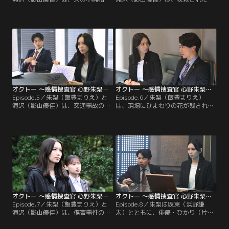
を殺した容疑者・夏帆（佐藤玲）を
性の婚約者・悠哉（中尾暢樹）から
取り調べる。夏帆は、不倫相手のゆ
事情聴取する。事件当日、悠哉と被
ず季（景井ひな）を殺した後に夫の
害者の茉央（優希美青）が口論する
迅（落合モトキ）もナイフで刺して
姿が目撃されていた。悲しみに暮れ
いた。夫を今でも愛していると語る
る悠哉だったが、両親の話になる
夏帆からは、“恐れ”の感情を示す緑
と“不安”の感情へ変わる。朱梨と滝
が見えていた。
沢は…
オクトー ～感情捜査官 心野朱梨～Season2（2024/10/31放送分）第05話
オクトー ～感情捜査官 心野朱梨～Season2（2024/11/07放送分）第06話
Episode.5／朱梨（飯豊まりえ）と
Episode.6／朱梨（飯豊まりえ）
滝沢（影山優佳）は、交通事故の参
は、現場にひまわりの花が残されて
考人として大学生の寧々（中田青
いた3件の事件に、フラワーショッ
渚）を取り調べる。ある晩、会社員
プの店長・万理華（田辺桃子）が関
の渋谷（水間ロン）がトラックにひ
わっていると考える。朱梨と滝沢
かれて死亡。渋谷は、寧々の交際相
（影山優佳）は、万理華に話を聞き
手・蓮沼（福松凜）に車道へ突き飛
に行く。万理華は、事件への関わり
ばされた。寧々は、渋谷にホテルへ
を否定。万理華の話を聞いていた朱
連れ込まれそうになり、そこに蓮沼
梨は、“怒り”を示す赤色を見る。
が駆け付けたと証言。
オクトー ～感情捜査官 心野朱梨～Season2（2024/11/14放送分）第07話
オクトー ～感情捜査官 心野朱梨～Season2（2024/11/21放送分）第08話
Episode.7／朱梨（飯豊まりえ）と
Episode.8／朱梨は坂東（浜野謙
滝沢（影山優佳）は、傷害事件の被
太）とともに、俳優・ひかり（片山
疑者・設楽（西山潤）の取調べをす
萌美）の死に関する参考人・田代
る。美容専門学校に通う設楽は、同
（品川祐）を取り調べる。当初は事