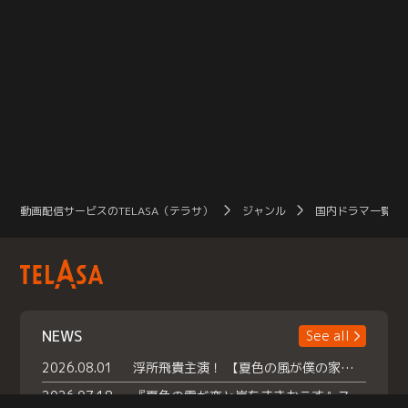
動画配信サービスのTELASA（テラサ）
ジャンル
国内ドラマ一覧（
NEWS
See all
2026.08.01
浮所飛貴主演！ 【夏色の風が僕の家にやってきた】 本日よりテラサで独占配信スタート！
2026.07.18
『夏色の雲が恋と嵐をまきおこす』スペシャルメイキング 【Part1】2026年７月18日（土）23時30分～配信スタート！話題のシーンの裏側を大公開！豪華キャスト大集合！ 『武宮家 真夏の家族会議』開催！