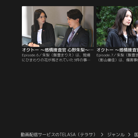
と出会う。そんな中、朱梨は元アイドルの
り、体育教師の高橋（加
朝比奈（水石亜飛夢）を刺した被疑者・里
明の重体に。矢田部は、
菜（若月佑美）を聴取するが、彼女に見え
を与えているというSN
たのは“期待”の感情で…。
制裁を加えたと動機を語
オクトー ～感情捜査官 心野朱梨～Season2（2024/11/07放送分）第06話
Episode.6／朱梨（飯豊まりえ）は、現場
Episode.7／朱梨（飯
にひまわりの花が残されていた3件の事件
（影山優佳）は、傷害事
に、フラワーショップの店長・万理華（田
（西山潤）の取調べをす
辺桃子）が関わっていると考える。朱梨と
に通う設楽は、同級生の
滝沢（影山優佳）は、万理華に話を聞きに
を襲ってケガを負わせた
行く。万理華は、事件への関わりを否定。
嫌いで殺してやりたかっ
万理華の話を聞いていた朱梨は、“怒り”を
朱梨は、設楽に“嫌悪”
示す赤色を見る。
かし、朱梨と滝沢が美容
動画配信サービスのTELASA（テラサ）
ジャンル