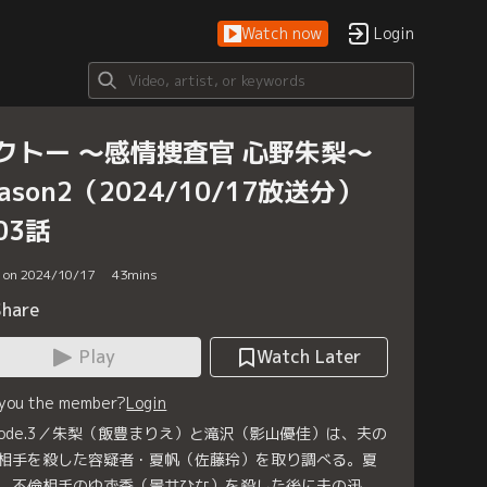
Watch now
Login
クトー ～感情捜査官 心野朱梨～
eason2（2024/10/17放送分）
03話
d on 2024/10/17
43
mins
Share
Play
Watch Later
 you the member?
Login
isode.3／朱梨（飯豊まりえ）と滝沢（影山優佳）は、夫の
相手を殺した容疑者・夏帆（佐藤玲）を取り調べる。夏
、不倫相手のゆず季（景井ひな）を殺した後に夫の迅