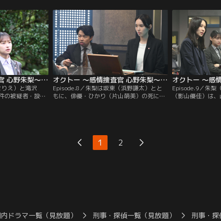
瀬信行）が意識不
た後に夫の迅（落合モトキ）もナイフで刺
青）が口論する姿
高橋が生徒に体罰
していた。夫を今でも愛していると語る夏
みに暮れる悠哉だ
Sの書き込みを見て
帆からは、“恐れ”の感情を示す緑が見えて
と“不安”の感情
る。
いた。
オクトー ～感情捜査官 心野朱梨～Season2（2024/11/14放送分）第07話
オクトー ～感情捜査官 心野朱梨～Season2（2024/11/21放送分）第08話
豊まりえ）と滝沢
Episode.8／朱梨は坂東（浜野謙太）とと
Episode.9／
件の被疑者・設楽
もに、俳優・ひかり（片山萌美）の死に関
（影山優佳）は、
る。美容専門学校
する参考人・田代（品川祐）を取り調べ
助を受けている大
藤原（堀家一希）
る。当初は事故死という見立てだったが、
博）から話を聞く
。設楽は、藤原が
現場検証の結果、殺人の可能性が高まる。
を受けている学生
たと動機を供述。
田代とひかりの関係は不明で、田代は黙
る。朱梨は、凪咲
を表す紫を見る。し
秘。朱梨と坂東は、ひかりの妹・充希（冨
色を見る。そんな
1
2
専門学校で…
手麻妙）に話を聞く。
由来）という学生
国内ドラマ一覧（見放題）
刑事・探偵一覧（見放題）
刑事・探