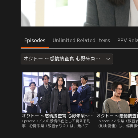
Episodes
Unlimited Related Items
PPV Rel
オクトー ～感情捜査官 心野朱梨～Season2
オクトー ～感情捜査官 心野朱梨～Season2（2024/10/03放送分）第01話
Episode.1／人の感情が色として見える刑
Episode.2／朱梨（飯
事・心野朱梨（飯豊まりえ）は、元バデ
（影山優佳）は、傷害事
ィ・風早（浅香航大）の計らいで警視庁に
部（淵上泰史）を取り調
出向し、新たなバディ・滝沢（影山優佳）
校に侵入した矢田部は刃