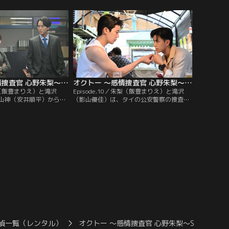
が目撃されていた。悲し
ックにひかれて死亡。渋谷は、寧々の交際
ったが、両親の話になる
相手・蓮沼（福松凜）に車道へ突き飛ばさ
へ変わる。朱梨と滝沢は…
れた。寧々は、渋谷にホテルへ連れ込まれ
そうになり、そこに蓮沼が駆け付けたと証
言。
オクトー ～感情捜査官 心野朱梨～Season2（2024/11/28放送分）第09話
オクトー ～感情捜査官 心野朱梨～Season2（2024/12/05放送分）第10話
朱梨（飯豊まりえ）と滝沢
Episode.10／朱梨（飯豊まりえ）と滝沢
山神（安井順平）から援
（影山優佳）は、タイの公安警察の捜査員
学教授・堀之内（長野
であるクリット（Great）から、山神（安
。そこに、堀之内の授業
井順平）が犯罪組織のリーダーだと知らさ
・凪咲（野内まる）が来
れる。一ノ瀬（西中ひさあき）と二見（和
に“恐怖”の感情を表す緑
田光沙）を殺した犯人は同一人物とみら
中、大学内で稲垣（別府
れ、山神の元交際相手・多々良（西原亜
の遺体が発見される。
希）が浮上。多々良への取調べで…
偵一覧（レンタル）
オクトー ～感情捜査官 心野朱梨～S2
オク