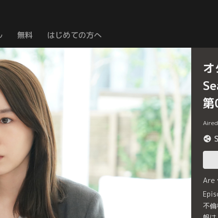
ル
無料
はじめての方へ
オ
S
第
Aire
Are
Ep
不倫
帆は