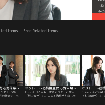
（落
ると
Seri
ated Items
Free Related Items
オクトー ～感情捜査官 心野朱梨～Season2（2024/10/10放送分）第02話
オクトー ～感情捜査官 心野朱梨～Season2（2024/10/17放送分）第03話
豊まりえ）と滝沢
Episode.3／朱梨（飯豊まりえ）と滝沢
Episode.4／
件の被疑者・矢田
（影山優佳）は、夫の不倫相手を殺した容
（影山優佳）は、
べる。母校の中学
疑者・夏帆（佐藤玲）を取り調べる。夏帆
者・悠哉（中尾暢
物を持って暴れ回
は、不倫相手のゆず季（景井ひな）を殺し
事件当日、悠哉と