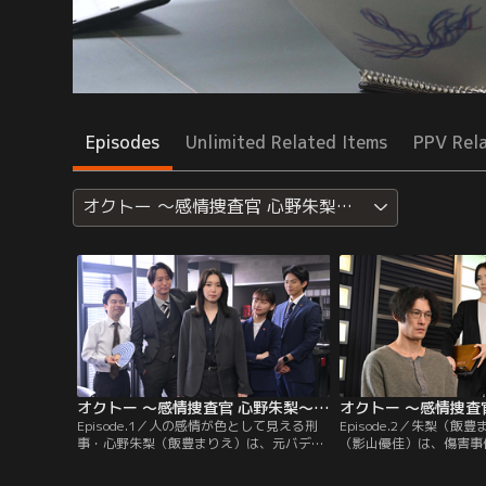
Episodes
Unlimited Related Items
PPV Rel
オクトー ～感情捜査官 心野朱梨～Season2
オクトー ～感情捜査官 心野朱梨～Season2（2024/10/03放送分）第01話
Episode.1／人の感情が色として見える刑
Episode.2／朱梨（飯
事・心野朱梨（飯豊まりえ）は、元バデ
（影山優佳）は、傷害事
ィ・風早（浅香航大）の計らいで警視庁に
部（淵上泰史）を取り調
出向し、新たなバディ・滝沢（影山優佳）
校に侵入した矢田部は刃