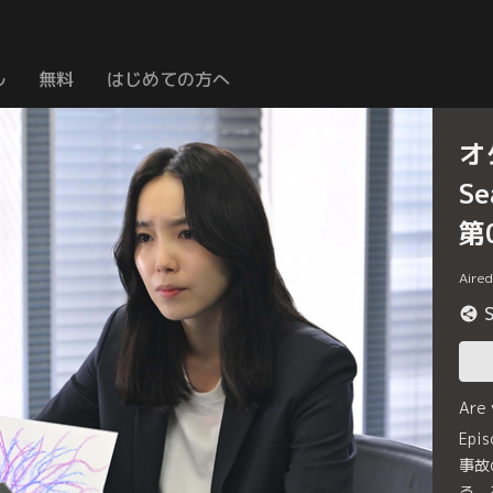
ル
無料
はじめての方へ
オ
S
第
Aire
Are
Ep
事故
る。