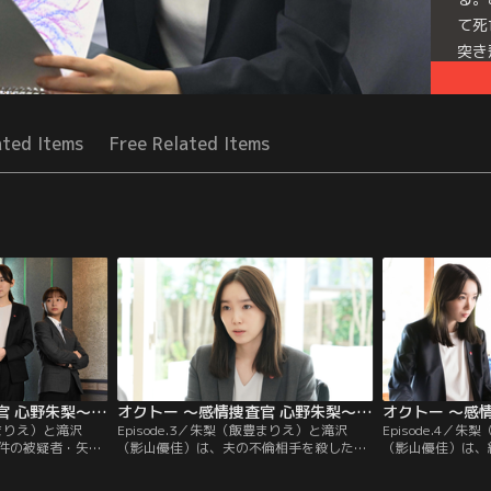
て死
突き
なり
Seri
ated Items
Free Related Items
オクトー ～感情捜査官 心野朱梨～Season2（2024/10/10放送分）第02話
オクトー ～感情捜査官 心野朱梨～Season2（2024/10/17放送分）第03話
豊まりえ）と滝沢
Episode.3／朱梨（飯豊まりえ）と滝沢
Episode.4／
件の被疑者・矢田
（影山優佳）は、夫の不倫相手を殺した容
（影山優佳）は、
べる。母校の中学
疑者・夏帆（佐藤玲）を取り調べる。夏帆
者・悠哉（中尾暢
物を持って暴れ回
は、不倫相手のゆず季（景井ひな）を殺し
事件当日、悠哉と