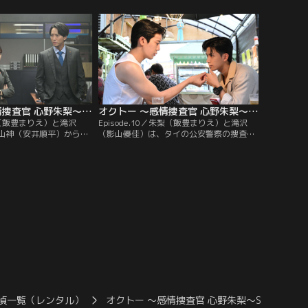
が目撃されていた。悲し
ックにひかれて死亡。渋谷は、寧々の交際
ったが、両親の話になる
相手・蓮沼（福松凜）に車道へ突き飛ばさ
へ変わる。朱梨と滝沢は…
れた。寧々は、渋谷にホテルへ連れ込まれ
そうになり、そこに蓮沼が駆け付けたと証
言。
オクトー ～感情捜査官 心野朱梨～Season2（2024/11/28放送分）第09話
オクトー ～感情捜査官 心野朱梨～Season2（2024/12/05放送分）第10話
朱梨（飯豊まりえ）と滝沢
Episode.10／朱梨（飯豊まりえ）と滝沢
山神（安井順平）から援
（影山優佳）は、タイの公安警察の捜査員
学教授・堀之内（長野
であるクリット（Great）から、山神（安
。そこに、堀之内の授業
井順平）が犯罪組織のリーダーだと知らさ
・凪咲（野内まる）が来
れる。一ノ瀬（西中ひさあき）と二見（和
に“恐怖”の感情を表す緑
田光沙）を殺した犯人は同一人物とみら
中、大学内で稲垣（別府
れ、山神の元交際相手・多々良（西原亜
の遺体が発見される。
希）が浮上。多々良への取調べで…
偵一覧（レンタル）
オクトー ～感情捜査官 心野朱梨～S2
オク