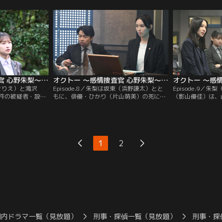
瀬信行）が意識不
た後に夫の迅（落合モトキ）もナイフで刺
青）が口論する姿
高橋が生徒に体罰
していた。夫を今でも愛していると語る夏
みに暮れる悠哉だ
Sの書き込みを見て
帆からは、“恐れ”の感情を示す緑が見えて
と“不安”の感情
る。
いた。
オクトー ～感情捜査官 心野朱梨～Season2（2024/11/14放送分）第07話
オクトー ～感情捜査官 心野朱梨～Season2（2024/11/21放送分）第08話
豊まりえ）と滝沢
Episode.8／朱梨は坂東（浜野謙太）とと
Episode.9／
件の被疑者・設楽
もに、俳優・ひかり（片山萌美）の死に関
（影山優佳）は、
る。美容専門学校
する参考人・田代（品川祐）を取り調べ
助を受けている大
藤原（堀家一希）
る。当初は事故死という見立てだったが、
博）から話を聞く
。設楽は、藤原が
現場検証の結果、殺人の可能性が高まる。
を受けている学生
たと動機を供述。
田代とひかりの関係は不明で、田代は黙
る。朱梨は、凪咲
を表す紫を見る。し
秘。朱梨と坂東は、ひかりの妹・充希（冨
色を見る。そんな
1
2
専門学校で…
手麻妙）に話を聞く。
由来）という学生
国内ドラマ一覧（見放題）
刑事・探偵一覧（見放題）
刑事・探