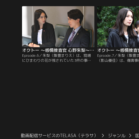
と出会う。そんな中、朱梨は元アイドルの
り、体育教師の高橋（加
朝比奈（水石亜飛夢）を刺した被疑者・里
明の重体に。矢田部は、
菜（若月佑美）を聴取するが、彼女に見え
を与えているというSN
たのは“期待”の感情で…。
制裁を加えたと動機を語
オクトー ～感情捜査官 心野朱梨～Season2（2024/11/07放送分）第06話
Episode.6／朱梨（飯豊まりえ）は、現場
Episode.7／朱梨（飯
にひまわりの花が残されていた3件の事件
（影山優佳）は、傷害事
に、フラワーショップの店長・万理華（田
（西山潤）の取調べをす
辺桃子）が関わっていると考える。朱梨と
に通う設楽は、同級生の
滝沢（影山優佳）は、万理華に話を聞きに
を襲ってケガを負わせた
行く。万理華は、事件への関わりを否定。
嫌いで殺してやりたかっ
万理華の話を聞いていた朱梨は、“怒り”を
朱梨は、設楽に“嫌悪”
示す赤色を見る。
かし、朱梨と滝沢が美容
動画配信サービスのTELASA（テラサ）
ジャンル