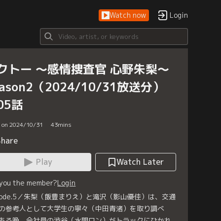
Watch now
Login
クトー ～感情捜査官 心野朱梨～
eason2（2024/10/31放送分）
05話
d on 2024/10/31
43
mins
Share
Play
Watch Later
 you the member?
Login
isode.5／朱梨（飯豊まりえ）と滝沢（影山優佳）は、交通
の参考人として大学生の寧々（中田青渚）を取り調べ
ある晩、会社員の渋谷（水間ロン）がトラックにひかれ