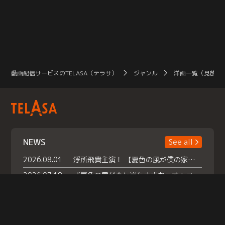
動画配信サービスのTELASA（テラサ）
ジャンル
洋画一覧（見放題
NEWS
See all
2026.08.01
浮所飛貴主演！ 【夏色の風が僕の家にやってきた】 本日よりテラサで独占配信スタート！
2026.07.18
『夏色の雲が恋と嵐をまきおこす』スペシャルメイキング 【Part1】2026年７月18日（土）23時30分～配信スタート！話題のシーンの裏側を大公開！豪華キャスト大集合！ 『武宮家 真夏の家族会議』開催！
2026.07.15
救命医・遥（今田）の《心揺さぶる過去》や、 麻酔科医・権野（船越英一郎）の《謎多きプライベート》など… 《知られざるエピソード》を独占配信！