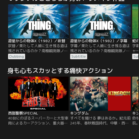
遊星からの物体X（1982）／吹替
遊星からの物体X（1982）／字幕
蛇の
吹替／果たして人類に生き残る道は
字幕／果たして人類に生き残る道は
字
残されているのか？南極観測隊ノル
残されているのか？南極観測隊ノル
ャ
ウェイ隊がUFO落下地点で氷の魂を
ウェイ隊がUFO落下地点で氷の魂を
レ
Dubbing
Subtitle
Sub
切り出した後で、ノルウェー基地が
切り出した後で、ノルウェー基地が
と
全滅。その原因となった“何か”は、
全滅。その原因となった“何か”は、
新
身も心もスカッとする痛快アクション
犬に姿を変えて、今度はアメリカ南
犬に姿を変えて、今度はアメリカ南
パ
極観測隊に潜り込む。“何か”は次々
極観測隊に潜り込む。“何か”は次々
か
に姿を変え、隊員たちは次第に互い
に姿を変え、隊員たちは次第に互い
係
を信じられなくなる……。
を信じられなくなる……。
ア
西部警察SPECIAL
キングダム
キン
40台にのぼるスーパーカーと大型車
すべてを賭ける 夢はあるか。紀元前
命
両によるカーアクション、重火器を
245年、春秋戦国時代、中華・西方
前
使用したガンアクションシーン、そ
の国「秦」。戦災孤児の少年の信と
「
してなくてはならない存在となって
漂は、いつか天下の大将軍になるこ
は
いるド派手な爆破シーンなど、すべ
とを夢見て日々剣術の鍛練を積んで
追