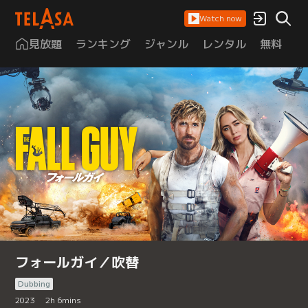
Watch now
見放題
ランキング
ジャンル
レンタル
無料
は
フォールガイ／吹替
Dubbing
2023
2
h
6
mins