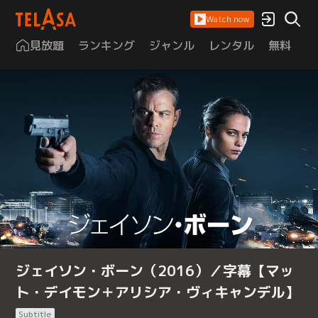
Watch now
見放題
ランキング
ジャンル
レンタル
無料
は
ジェイソン・ボーン（2016）／字幕【マッ
ト・デイモン＋アリシア・ヴィキャンデル】
Subtitle