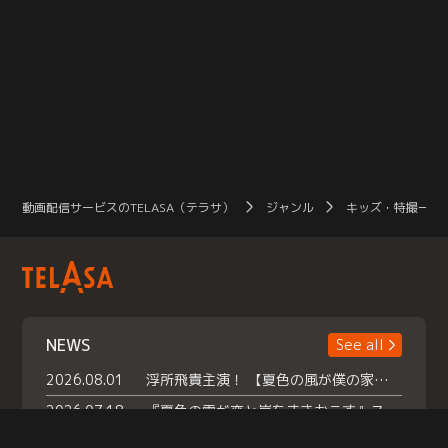
動画配信サービスのTELASA（テラサ）
ジャンル
キッズ・特撮一覧
NEWS
See all
2026.08.01
浮所飛貴主演！ 【夏色の風が僕の家にやってきた】 本日よりテラサで独占配信スタート！
2026.07.18
『夏色の雲が恋と嵐をまきおこす』スペシャルメイキング 【Part1】2026年７月18日（土）23時30分～配信スタート！話題のシーンの裏側を大公開！豪華キャスト大集合！ 『武宮家 真夏の家族会議』開催！
2026.07.15
救命医・遥（今田）の《心揺さぶる過去》や、 麻酔科医・権野（船越英一郎）の《謎多きプライベート》など… 《知られざるエピソード》を独占配信！