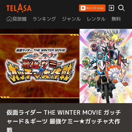
Watch now
見放題
ランキング
ジャンル
レンタル
無料
は
仮面ライダー THE WINTER MOVIE ガッチ
ャード＆ギーツ 最強ケミー★ガッチャ大作
戦