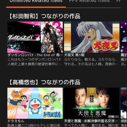
Unlimited Related Items
PPV Related Items
Free
【杉田智和】つながりの作品
ダンガンロンパ3 -The End of 希望ヶ峰学園- 絶望編
犬夜叉 第3期
魔法
これはもう一つのダンガンロンパ3
ふたりなら、戦える。ふたりなら、
魔
人類史上最大最悪の絶望的事件に至
守れる。その名は七人隊。首領の蛮
災
るまでの物語。あらゆる分野の超一
骨以下、最強の傭兵たちが、四魂の
女
流の高校生を集め、育て上げるため
かけらの妖力で死の淵から甦った。
か
に設立された、政府公認の特権的な
奈落が差し向けた恐るべき刺客との
し
【高橋悠也】つながりの作品
学園「私立希望ヶ峰学園」。この学
死闘に晒される犬夜叉たち！シリー
貫
園には、超高校級の才能が集まる
ズ屈指の人気を誇る敵キャラクタ
の
「本科」と、高い学費を払えば誰で
ー・七人隊が登場する七人隊編、つ
少
も入れる「予備学科」が存在してい
いに登場！※第124話の挿入歌は、
も
た。
都合により、放送当時のものとは異
助
なります。
に
ドラえもん
天使と悪魔 -未解決事件匿名交渉課-
仮
毎週土曜ごご5時からテレビ朝日系
すべての人間に、裏がある。剛力彩
普