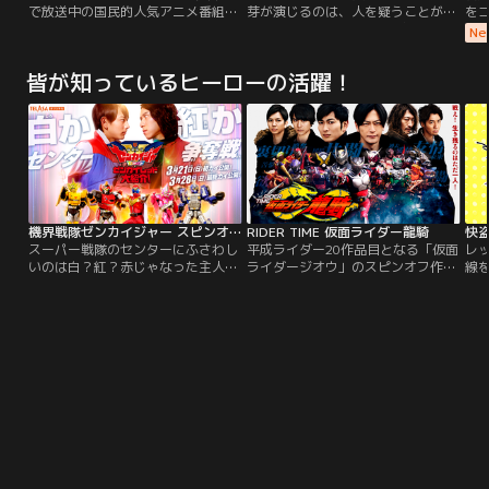
で放送中の国民的人気アニメ番組。
芽が演じるのは、人を疑うことがで
を
藤子・F・不二雄原作。1979年4月
きない”天使のような警察官”＝蒔田
眠
Ne
放送を開始し、2019年はテレビア
ヒカリ。そして、渡部篤郎が演じる
に！
ニメ放送40周年、2020年には『ド
のは、誰も信じない”悪魔のような
の
皆が知っているヒーローの活躍！
ラえもん』連載50周年を迎える。い
天才弁護士”＝茶島龍之介。生き方
メ
つも0点ばかりで、勉強もスポーツ
も性格も正反対の２人は、警視庁内
ベ
も苦手なのび太くんの未来を変える
に新設された捜査ユニット「未解決
身
ため、22世紀のネコ型ロボット・ド
事件匿名交渉課」に集められる。そ
シ
ラえもんがやってきた！
こで、与えられたのは…。
機界戦隊ゼンカイジャー スピンオフ ゼンカイレッド大紹介！
RIDER TIME 仮面ライダー龍騎
スーパー戦隊のセンターにふさわし
平成ライダー20作品目となる「仮面
レ
いのは白？紅？赤じゃなった主人公
ライダージオウ」のスピンオフ作品
線
への最強テーマがスピンオフで登
として、17年の時を経てあの「仮面
よ
場！！そしてキカイノイドも人間に
ライダー龍騎」が再起動する。戦
き
なっちゃう！？2021年3月21日
え！生き残るのはただ一人！！バト
者
（日）・28日（日） TELASA独占で
ルロイヤル再び！！！
こ
全2話連続公開！
は
で
と