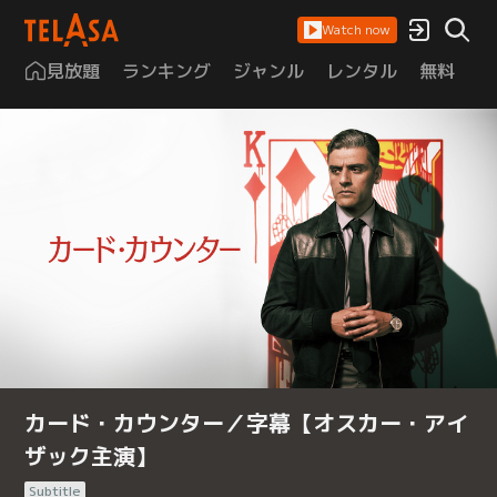
Watch now
見放題
ランキング
ジャンル
レンタル
無料
は
カード・カウンター／字幕【オスカー・アイ
ザック主演】
Subtitle