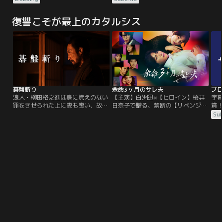
ン東京を経由しシンガポールからホ
ン東京を経由しシンガポールからホ
手
ノルルへ、新年早々悪天候が予想さ
ノルルへ、新年早々悪天候が予想さ
美
復讐こそが最上のカタルシス
れる中、会社の指示で難しいフライ
れる中、会社の指示で難しいフライ
グ
トに臨むトランス機長（ジェラル
トに臨むトランス機長（ジェラル
を
ド・バトラー）は、ホノルルの地で
ド・バトラー）は、ホノルルの地で
ん
離れて暮らす愛娘との久々の再開を
離れて暮らす愛娘との久々の再開を
フ
待ち焦がれていた。
待ち焦がれていた。
吐
碁盤斬り
余命3ヶ月のサレ夫
浪人・柳田格之進は身に覚えのない
【主演】白洲迅×【ヒロイン】桜井
字
罪をきせられた上に妻も喪い、故郷
日奈子で贈る、禁断の【リベンジ・
賞
の彦根藩を追われ、娘のお絹とふた
ラブサスペンス】建設会社に勤める
ト
Sub
り、江戸の貧乏長屋で暮らしてい
高坂葵（白洲迅）は、ある日突然、
界
る。しかし、かねてから嗜む囲碁に
余命3ヶ月と宣告されてしまう…。
讐
もその実直な人柄が表れ、嘘偽りな
絶望しながらもまずは家族のことを
は
い勝負を心掛けている。ある日、旧
想う葵だが、追い打ちをかけるよう
カ
知の藩士により、悲劇の冤罪事件の
に妻・美月（桜井日奈子）の不倫が
っ
真相を知らされた格之進とお絹は、
発覚！しかも美月は、夫の病気を心
泥
復讐を決意する。
配するどころか、愛人と遺産総取り
ト
まで画策するモンスター妻だっ
た・・！病気、妻の裏切り…悲劇の
多重奏に見舞われた夫が、愛する息
子のため、復讐に突き進む！