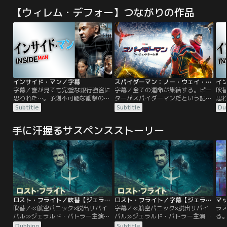
【ウィレム・デフォー】つながりの作品
インサイド・マン／字幕
スパイダーマン：ノー・ウェイ・ホーム／字幕
字幕／誰が見ても完璧な銀行強盗に
字幕／全ての運命が集結する。ピー
吹
思われた…。予測不可能な衝撃の結
ターがスパイダーマンだという記憶
思
末！！マンハッタンの銀行で強盗事
を世界から消すために、危険な呪文
末
Subtitle
Subtitle
Du
件が発生！頭脳明晰な犯人グループ
を唱えたドクター・ストレンジ。そ
件
のリーダー、ダルトンは人質全員に
の結果、このユニバースに、ドッ
の
手に汗握るサスペンスストーリー
自分達と同じ格好をさせ捜査を撹乱
ク・オク、グリーン・ゴブリン、エ
自
する。交渉の糸口が見つからず当惑
レクトロ、サンドマン、リザードと
す
する捜査官フレイジャー。前代見聞
いった強敵たちを呼び寄せてしま
す
の“完全犯罪”の謎とは？
う。マルチバースが現実のものとな
の“
ってしまい、次々とスパイダーマン
に襲い掛かるヴィランたち。
ロスト・フライト／吹替【ジェラルド・バトラー主演】
ロスト・フライト／字幕【ジェラルド・バトラー主演】
マ
吹替／≪航空パニック×脱出サバイ
字幕／≪航空パニック×脱出サバイ
ラ
バル≫ジェラルド・バトラー主演！
バル≫ジェラルド・バトラー主演！
る
ハイブリッド・サバイバルアクショ
ハイブリッド・サバイバルアクショ
仕
Dubbing
Subtitle