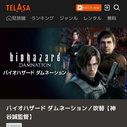
Watch now
見放題
ランキング
ジャンル
レンタル
無料
は
バイオハザード ダムネーション／吹替【神
谷誠監督】
Dubbing