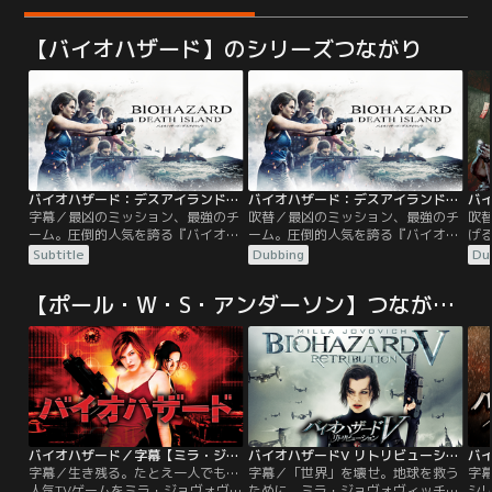
【バイオハザード】のシリーズつながり
バイオハザード：デスアイランド／字幕
バイオハザード：デスアイランド／吹替
字幕／最凶のミッション、最強のチ
吹替／最凶のミッション、最強のチ
吹
ーム。圧倒的人気を誇る『バイオハ
ーム。圧倒的人気を誇る『バイオハ
げる
ザード』CG長編映画最新作！デス
ザード』CG長編映画最新作！デス
が
Subtitle
Dubbing
Du
アイランド＜死の島＞と化したアル
アイランド＜死の島＞と化したアル
護
カトラズで最凶の敵に挑む！アメリ
カトラズで最凶の敵に挑む！アメリ
ド
【ポール・W・S・アンダーソン】つながりの作品
カ大統領直属のエージェントのレオ
カ大統領直属のエージェントのレオ
る
ンは、機密情報を握るアントニオ・
ンは、機密情報を握るアントニオ・
が
テイラーを拉致した武装集団の車両
テイラーを拉致した武装集団の車両
ッ
を追っていた。だが突如現れた謎の
を追っていた。だが突如現れた謎の
ィへ
女の妨害に遭い、犯人たちを取り逃
女の妨害に遭い、犯人たちを取り逃
ン
がしてしまう。
がしてしまう。
ル
バイオハザード／字幕【ミラ・ジョヴォヴィッチ主演】
バイオハザードV リトリビューション／字幕【ミラ・ジョヴォヴィッチ主演】
字幕／生き残る。たとえ一人でも…
字幕／「世界」を壊せ。地球を救う
字
人気TVゲームをミラ・ジョヴォヴィ
ために。ミラ・ジョヴォヴィッチ扮
シ