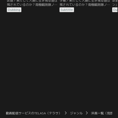
吹替／果たして人類に生き残る道は
字幕／果たして人類に生き残る道は
吹
残されているのか？南極観測隊ノル
残されているのか？南極観測隊ノル
ン
ウェイ隊がUFO落下地点で氷の魂を
ウェイ隊がUFO落下地点で氷の魂を
な
Dubbing
Subtitle
Du
切り出した後で、ノルウェー基地が
切り出した後で、ノルウェー基地が
と
全滅。その原因となった“何か”は、
全滅。その原因となった“何か”は、
の
犬に姿を変えて、今度はアメリカ南
犬に姿を変えて、今度はアメリカ南
開
極観測隊に潜り込む。“何か”は次々
極観測隊に潜り込む。“何か”は次々
不
に姿を変え、隊員たちは次第に互い
に姿を変え、隊員たちは次第に互い
界
を信じられなくなる……。
を信じられなくなる……。
れ
ラ
を
動画配信サービスのTELASA（テラサ）
ジャンル
洋画一覧（見放題