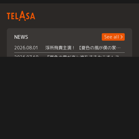
NEWS
See all
2026.08.01
浮所飛貴主演！ 【夏色の風が僕の家にやってきた】 本日よりテラサで独占配信スタート！
2026.07.18
『夏色の雲が恋と嵐をまきおこす』スペシャルメイキング 【Part1】2026年７月18日（土）23時30分～配信スタート！話題のシーンの裏側を大公開！豪華キャスト大集合！ 『武宮家 真夏の家族会議』開催！
2026.07.15
救命医・遥（今田）の《心揺さぶる過去》や、 麻酔科医・権野（船越英一郎）の《謎多きプライベート》など… 《知られざるエピソード》を独占配信！
Help
|
Company Profile
|
Act on Specified Commercial Transactions
|
Terms of Service
|
Privacy Policy