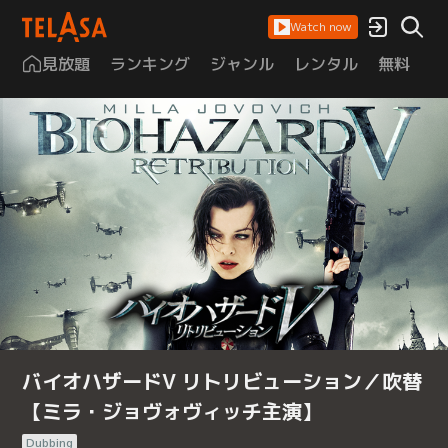
Watch now
見放題
ランキング
ジャンル
レンタル
無料
は
バイオハザードV リトリビューション／吹替
【ミラ・ジョヴォヴィッチ主演】
Dubbing