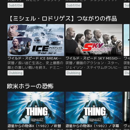
ッチ主演で映画化したアクションホ
する最強ヒロイン、アリスとT-ウイ
ー
Subtitle
Subtitle
Sub
ラーシリーズ！開発中のウィルスが
ルスを生み出したアンブレラ社との
から
何者かの手によって空気中に漏洩し
戦いを描くSFアクション大作第5
後
【ミシェル・ロドリゲス】つながりの作品
た。アンブレラ社は特殊部隊を派遣
弾！ウェスカーが語るアンブレラ社
さ
するがハイブに進入した彼らを待っ
の恐るべき計画。そしてアリスの娘
中
ていたのはウィルスがもたらした戦
ベッキーの行方は？最終決戦に向け
務
慄すべき光景だった…！
て、アリスの壮絶な戦いが始まる！
な
ワイルド・スピード ICE BREAK／吹替【ドウェイン・ジョンソン＋ジェイソン・ステイサム】
ワイルド・スピード SKY MISSION／吹替【ポール・ウォーカー＋ジェイソン・ステイサム】
吹替／長い逃亡生活と、史上最悪の
吹替／最強のアクション・スター、
吹
敵との激しい戦いを終え、ドミニ
ジェイソン・ステイサムがついに参
収7
ク、レティ、ローマンら、固い絆で
戦！シリーズ歴代最高の大ヒットを
ン
Dubbing
Dubbing
Du
結ばれた“ファミリー”は束の間の日
マークした、フルスロットル・ジェ
ジ
常を味わっていた。しかし、誰より
ットコースター・アクション！！ポ
バ
欧米ホラーの恐怖
もファミリーを大切にしてきたドミ
ール・ウォーカー最後の主演作品！
息
ニクのまさかの裏切りによって、ホ
東京、アブダビ、ロサンゼルス…す
ら
ブスは投獄され、ファミリーは崩壊
べてを賭けた最後のミッションが、
の
の危機に直面する。
いま始動する！！
ミ
遊星からの物体X（1982）／吹替
遊星からの物体X（1982）／字幕