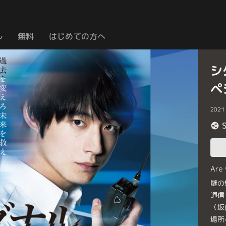
ル
無料
はじめての方へ
シ
ペ
2021
Are
謎の
通信
（坂
場所