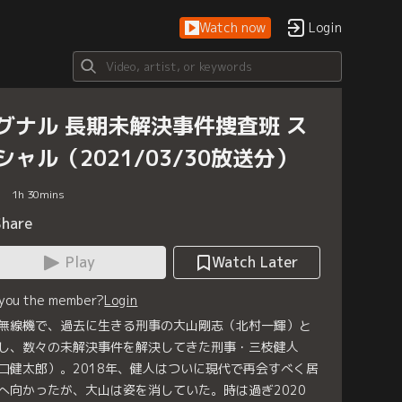
Watch now
Login
グナル 長期未解決事件捜査班 ス
シャル（2021/03/30放送分）
1
h
30
mins
Share
Play
Watch Later
 you the member?
Login
無線機で、過去に生きる刑事の大山剛志（北村一輝）と
し、数々の未解決事件を解決してきた刑事・三枝健人
口健太郎）。2018年、健人はついに現代で再会すべく居
へ向かったが、大山は姿を消していた。時は過ぎ2020