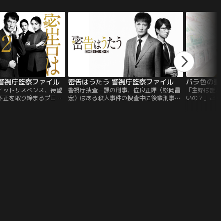
っていた。ただ、漠然と
強く駆け抜けた女性たちを描いたドラマを
る刑務所は
は海外で看護師として働
お送りし、大反響を獲得してきました。そ
が渦巻いてい
勉強を続けている。そん
んな感動の2作に続く大型スペシャルドラ
はそんな刑
…。
マが二夜連続で誕生します。
を抱えた受
尽くす刑務
生を描く、
す。 熱き刑
た“ささやか
揺るがしか
となり、物
な人間ドラ
 警視庁監察ファイル
密告はうたう 警視庁監察ファイル
バラ色の聖
も張り巡ら
ヒットサスペンス、待望
警視庁捜査一課の刑事、佐良正輝（松岡昌
「主婦は誰
べて繋がって
不正を取り締まるプロ集
宏）はある殺人事件の捜査中に後輩刑事の
いの？」ごく
ないクライ
課（通称：ジンイチ）、
斎藤康太（戸塚祥太（A.B.C-Z））を殉職で
き方”を問う
大の戦いへ。ある日、警
失い、警察職員の不正を取り締まる人事一
スストーリ
称：ジンイチ）に1通の
課監察係に異動となる。過去の傷は癒えな
取り戻すた
査二課が追う特殊詐欺犯
いまま、同僚からは裏切り者と敵視され、
ルを目指す
者かによって漏洩してい
孤独に業務をこなす日々を送っていた。そ
の世界には
指揮する管理官の関与を
んな中、一通の密告文が人事一課に届く。
過酷で華麗
だった。ジンイチに配属
た！？
佐良（松岡昌宏）は、上
オル）と須賀（池田鉄
、実態解明の指揮を執る
。1年前にジンイチに配
里香）、班長の原西（マ
そして新たに異動してき
）とともに、管理官の行
開始する。管理官の不可