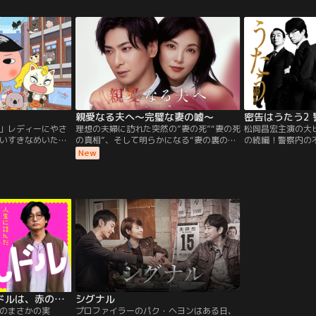
ジオを舞台にした
の多い議員として連日取り上げられてい
をこなす毎日を送
ン、ヒューマン…
た。事務所内には唯の夫でパラリーガルの
ではあるが、将来
Xなコメディー！
一ツ木隆司（えなりかずき）と、弁護士の
きたいと、英語の
箭内光太郎（矢柴俊博）の姿も。
なある日、豊美は
親愛なる夫へ～完璧な妻の嘘～
密告はうたう2
」レディーにやさ
理想の夫婦に訪れた突然の”妻の死”“妻の死
松岡昌宏主演の大
いすきなめいたん
の真相”、そして明らかになる“妻の裏の
の続編！警察内の
、じょしゅのブラ
顔”とは…？妻はやり手の女社長、夫は昼の
団・警視庁人事一
New
けんもププッとか
情報番組のメインキャスター。社長として
シリーズ史上、最
夫を支えている妻は、世間からも完璧な妻
視庁人事一課（通
と思われていた。そんな夫婦には、世間が
密告文が届く。捜
知らない秘密があった。それは妻の夫に対
罪の捜査情報が何
する”狂気的な愛情”“全ては夫のために”妻
るとされ、捜査を
との生活に限界を感じた夫は、ある日離婚
もにおわせる内容
届をつきつける。しかし夫の想いは、妻に
されて2年がたつ
より一蹴されてしまう。その翌日、妻が突
司の能馬（仲村ト
然”謎の死”を遂げてしまうー喪失感を感じ
洋）に呼び出され
る夫の前に、死んだはずの妻が現れる…夫
ことを命じられる
婦間に積もった”嘘”と“秘密”が結婚を狂わ
属された皆口（泉
せる完全オリジナルの夫婦心理サスペン
キタスポーツ）、
ス！
た毛利（浜中文一
人生に詰んだ元アイドルは、赤の他人のおっさんと住む選択をした
シグナル
動確認（尾行）を
のまさかの実
プロファイラーのパク・ヘヨンはある日、