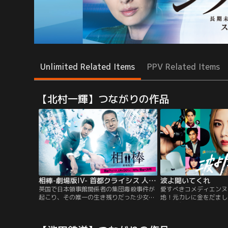
Unlimited Related Items
PPV Related Items
【北村一輝】つながりの作品
相棒-劇場版IV- 首都クライシス 人質は50万人！特命係 最後の決断
波よ聞いてくれ
英国で日本領事館関係者の集団毒殺事件が
愛すべきコメディエンヌ
起こり、その唯一の生き残りだった少女が
地！元カレに金をだまし
国際犯罪組織によって誘拐されたが、当時
んだ挙句にマシンガント
の駐英大使と日本政府はその誘拐事件を闇
個性さく裂＆破天荒なラ
に葬っていた。それから7年。国際犯罪組
ィー役に挑む！！アニメ