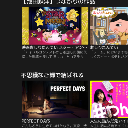
【池田鉄洋】つながりの作品
織バーズのリーダー＝レイブンを長年追っ
コミックを初実写化！ラ
てきた国連犯罪情報事務局・元理事のマー
恋愛、ホラー、アクショ
ク・リュウが、香港から来日。
なんでもありの刺激MA
映画おしりたんてい スター・アンド・ムーン
おしりたんてい
「アイドルコンテストから参加した後に失
「フーム、においますね
踪した親戚を探してほしい」とコアラちゃ
しくスイートポテトがだ
んから依頼を受けたおしりたんてい。コン
てい・おしりたんていが
テスト会場のスターダス島は、国際的犯罪
ウンとともに、どんなじ
組織かいとうアカデミーの本部があり、謎
いけつ！
不思議なご縁で結ばれる
に包まれた「ダークエイジ（DARK AGE）
計画」が進められている場所でもあった。
おしりたんていは、ワンコロけいさつのマ
ルチーズしょちょうから…。
PERFECT DAYS
こんなふうに生きていけたなら。東京・渋
人生に詰んだ元アイドル