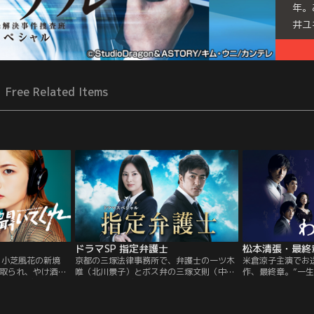
年。
井ユ
Free Related Items
ドラマSP 指定弁護士
松本清張・最終
 小芝風花の新境
京都の三塚法律事務所で、弁護士の一ツ木
米倉涼子主演でお
取られ、やけ酒飲
唯（北川景子）とボス弁の三塚文則（中村
作、最終章。”一
ークをぶちかます
梅雀）がテレビを見ている。ワイドショー
ったから”と看護
ジオパーソナリテ
に取り上げられているのは京都選出の衆議
のように感じられ
化もされた大人気
院議員・田金清造（石橋蓮司）。問題発言
と、周囲と交わる