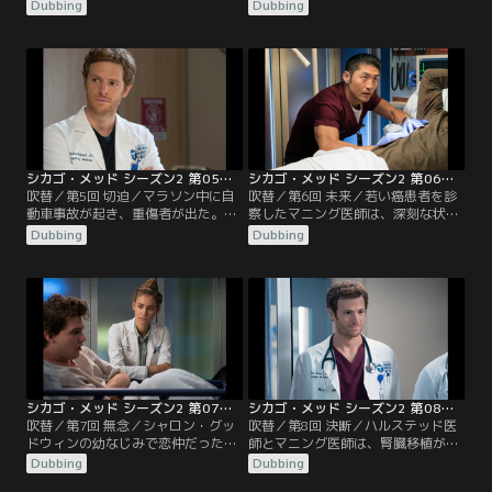
た。マニング医師と医学部4年生の
かり、原因を突き止めるためチャー
Dubbing
Dubbing
ジェフ・クラークは謎の病気と向き
ルズ医師の娘で疫学者のロビンが呼
合うことに。マギーが家族の集まり
ばれる。チョイ医師とローズ医師
にハルステッド医師を招く。そこで
は、かなり衰弱した状態で発見され
彼はマギーの姉妹デニースと出逢
た高齢男性を診察するが、彼の息子
い、一家の深い秘密を知ることにな
と若いガールフレンドの間では治療
る。
法をめぐり対立する。リース医師
は、若いドラッグ依存症の患者を救
おうと奮闘し…。
シカゴ・メッド シーズン2 第05話／吹替
シカゴ・メッド シーズン2 第06話／吹替
吹替／第5回 切迫／マラソン中に自
吹替／第6回 未来／若い癌患者を診
動車事故が起き、重傷者が出た。現
察したマニング医師は、深刻な状況
場での難しい処置を余儀なくされ、
を苦悩しながら両親に伝える。リー
Dubbing
Dubbing
ハルステッド医師とエイプリルと彼
ス医師は若者ダニーが問題を抱えて
女の弟で医学生のノアの実力が試さ
いると知り、苦境から救い出すため
れる。突然聴力を失った8歳の少女
チャールズ医師とリンジー刑事に協
を連れた母親が来院。マニング医師
力を求める。グッドウィンとマギー
が担当するが、複雑な展開になる。
は病院の混雑を解消するためにベス
トを尽くし、ローズ医師は、レイサ
ム医師とハルステッド医師の超越し
た診断を受けて…。
シカゴ・メッド シーズン2 第07話／吹替
シカゴ・メッド シーズン2 第08話／吹替
吹替／第7回 無念／シャロン・グッ
吹替／第8回 決断／ハルステッド医
ドウィンの幼なじみで恋仲だった人
師とマニング医師は、腎臓移植が必
が来院するが、病状は深刻である。
要となった男性を診察するが、一緒
Dubbing
Dubbing
金欠状態から脱したいハルステッド
に来院したのは不仲の兄弟だった。