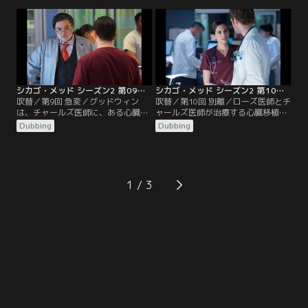
医師は、メディカル・コンシェルジ
リース医師の元患者ダニーは岐路に
ュというアプリのアイデアに惹かれ
立たされる。ローズ医師とレイサム
る。心臓の感染症にかかった若い女
医師は、遺伝性疾患で手術が必要な
性の治療にローズ医師があたるが、
16歳の少女の治療をするが、過保護
ローズ医師の主張に反対するチャー
な母親は彼らのやり方に反対する。
ルズ医師と対立する。
囚人の男が異常な目的で病院に来
る。
シカゴ・メッド シーズン2 第09話／吹替
シカゴ・メッド シーズン2 第10話／吹替
吹替／第9回 急変／グッドウィン
吹替／第10回 別離／ローズ医師とチ
は、チャールズ医師に、ある心臓移
ャールズ医師が治療する心臓移植の
植希望者がレシピエントとして適合
レシピエントが自動車事故に遭い、
Dubbing
Dubbing
するかどうかの判断を任せる。ジェ
手術が困難となる問題が明るみに出
フはマニング医師にある告白をす
る。マギーを逮捕したことがある警
る。チョイ医師は、悲惨な状態でシ
官が重傷を負って運び込まれ、マギ
カゴ・メッドに運び込まれた2人の
ーは戸惑う。マニング医師とハルス
総合格闘技の選手を治療する。サバ
テッド医師は、患者の死因について
1
ティカル休暇を終えて復帰したスト
弁明しなければならなくなる。ハル
ール医師が、ハルステッド医師管理
ステッド医師は、非協力的な騎手の
下の患者の…。
治療を試みる。