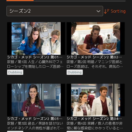
シーズン2
Sorting
シカゴ・メッド シーズン2 第01話／吹替
シカゴ・メッド シーズン2 第02話／吹替
吹替／第1回 人生／心臓外科でフェ
吹替／第2回 明暗／マニング医師と
ローシップを開始したローズ医師だ
ローズ医師は、それぞれ、病気の赤
ったが、新しい上司レイサム医師と
ん坊が関わる複雑なケースを扱う。
Dubbing
Dubbing
の関係は、出だしでつまずく。チー
この2件は関連があった。ハルステ
フレジデントとして新たなスタート
ッド医師とチャールズ医師は陽気な
を切ったチョイ医師は、うまくいか
ホームレス男性を診察する。彼の持
ず難しさを痛感する。チャールズ医
つ明るさに医師は刺激を受け学んで
師は、サラに、サラが思いもよらな
いく。チョイ医師は一日助手の海軍
かった面白い提案を持ちかける。
衛生兵とともに、市内で起きたギャ
ングの発砲事件の被害者を治療す
る。
シカゴ・メッド シーズン2 第03話／吹替
シカゴ・メッド シーズン2 第04話／吹替
吹替／第3回 過去／英語を話せない
吹替／第4回 束縛／数人の患者が非
インドネシア人の男性が運ばれてき
常に稀な感染症にかかっているとわ