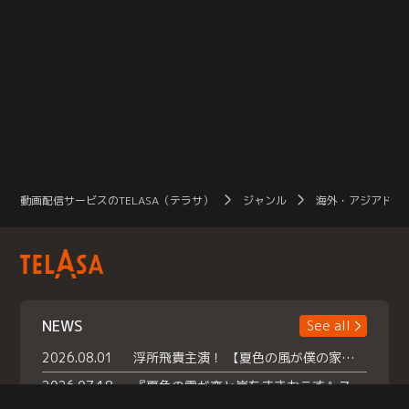
動画配信サービスのTELASA（テラサ）
ジャンル
海外・アジアドラ
NEWS
See all
2026.08.01
浮所飛貴主演！ 【夏色の風が僕の家にやってきた】 本日よりテラサで独占配信スタート！
2026.07.18
『夏色の雲が恋と嵐をまきおこす』スペシャルメイキング 【Part1】2026年７月18日（土）23時30分～配信スタート！話題のシーンの裏側を大公開！豪華キャスト大集合！ 『武宮家 真夏の家族会議』開催！