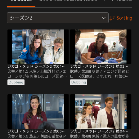
シーズン2
Sorting
シカゴ・メッド シーズン2 第01話／吹替
シカゴ・メッド シーズン2 第02話／吹替
吹替／第1回 人生／心臓外科でフェ
吹替／第2回 明暗／マニング医師と
ローシップを開始したローズ医師だ
ローズ医師は、それぞれ、病気の赤
ったが、新しい上司レイサム医師と
ん坊が関わる複雑なケースを扱う。
Dubbing
Dubbing
の関係は、出だしでつまずく。チー
この2件は関連があった。ハルステ
フレジデントとして新たなスタート
ッド医師とチャールズ医師は陽気な
を切ったチョイ医師は、うまくいか
ホームレス男性を診察する。彼の持
ず難しさを痛感する。チャールズ医
つ明るさに医師は刺激を受け学んで
師は、サラに、サラが思いもよらな
いく。チョイ医師は一日助手の海軍
かった面白い提案を持ちかける。
衛生兵とともに、市内で起きたギャ
ングの発砲事件の被害者を治療す
る。
シカゴ・メッド シーズン2 第03話／吹替
シカゴ・メッド シーズン2 第04話／吹替
吹替／第3回 過去／英語を話せない
吹替／第4回 束縛／数人の患者が非