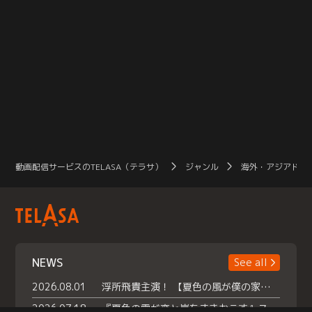
動画配信サービスのTELASA（テラサ）
ジャンル
海外・アジアドラ
NEWS
See all
2026.08.01
浮所飛貴主演！ 【夏色の風が僕の家にやってきた】 本日よりテラサで独占配信スタート！
2026.07.18
『夏色の雲が恋と嵐をまきおこす』スペシャルメイキング 【Part1】2026年７月18日（土）23時30分～配信スタート！話題のシーンの裏側を大公開！豪華キャスト大集合！ 『武宮家 真夏の家族会議』開催！