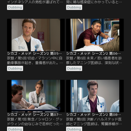
インドネシア人の男性が運ばれてき
常に稀な感染症にかかっているとわ
た。マニング医師と医学部4年生の
かり、原因を突き止めるためチャー
Dubbing
Dubbing
ジェフ・クラークは謎の病気と向き
ルズ医師の娘で疫学者のロビンが呼
合うことに。マギーが家族の集まり
ばれる。チョイ医師とローズ医師
にハルステッド医師を招く。そこで
は、かなり衰弱した状態で発見され
彼はマギーの姉妹デニースと出逢
た高齢男性を診察するが、彼の息子
い、一家の深い秘密を知ることにな
と若いガールフレンドの間では治療
る。
法をめぐり対立する。リース医師
は、若いドラッグ依存症の患者を救
おうと奮闘し…。
シカゴ・メッド シーズン2 第05話／吹替
シカゴ・メッド シーズン2 第06話／吹替
吹替／第5回 切迫／マラソン中に自
吹替／第6回 未来／若い癌患者を診
動車事故が起き、重傷者が出た。現
察したマニング医師は、深刻な状況
場での難しい処置を余儀なくされ、
を苦悩しながら両親に伝える。リー
Dubbing
Dubbing
ハルステッド医師とエイプリルと彼
ス医師は若者ダニーが問題を抱えて
女の弟で医学生のノアの実力が試さ
いると知り、苦境から救い出すため
れる。突然聴力を失った8歳の少女
チャールズ医師とリンジー刑事に協
を連れた母親が来院。マニング医師
力を求める。グッドウィンとマギー
が担当するが、複雑な展開になる。
は病院の混雑を解消するためにベス
トを尽くし、ローズ医師は、レイサ
ム医師とハルステッド医師の超越し
た診断を受けて…。
シカゴ・メッド シーズン2 第07話／吹替
シカゴ・メッド シーズン2 第08話／吹替
吹替／第7回 無念／シャロン・グッ
吹替／第8回 決断／ハルステッド医
ドウィンの幼なじみで恋仲だった人
師とマニング医師は、腎臓移植が必
が来院するが、病状は深刻である。
要となった男性を診察するが、一緒
Dubbing
Dubbing