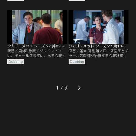
金欠状態から脱したいハルステッド
に来院したのは不仲の兄弟だった。
医師は、メディカル・コンシェルジ
リース医師の元患者ダニーは岐路に
ュというアプリのアイデアに惹かれ
立たされる。ローズ医師とレイサム
る。心臓の感染症にかかった若い女
医師は、遺伝性疾患で手術が必要な
性の治療にローズ医師があたるが、
16歳の少女の治療をするが、過保護
ローズ医師の主張に反対するチャー
な母親は彼らのやり方に反対する。
ルズ医師と対立する。
囚人の男が異常な目的で病院に来
る。
シカゴ・メッド シーズン2 第09話／吹替
シカゴ・メッド シーズン2 第10話／吹替
吹替／第9回 急変／グッドウィン
吹替／第10回 別離／ローズ医師とチ
は、チャールズ医師に、ある心臓移
ャールズ医師が治療する心臓移植の
植希望者がレシピエントとして適合
レシピエントが自動車事故に遭い、
Dubbing
Dubbing
するかどうかの判断を任せる。ジェ
手術が困難となる問題が明るみに出
フはマニング医師にある告白をす
る。マギーを逮捕したことがある警
る。チョイ医師は、悲惨な状態でシ
官が重傷を負って運び込まれ、マギ
カゴ・メッドに運び込まれた2人の
ーは戸惑う。マニング医師とハルス
総合格闘技の選手を治療する。サバ
テッド医師は、患者の死因について
1
ティカル休暇を終えて復帰したスト
弁明しなければならなくなる。ハル
ール医師が、ハルステッド医師管理
ステッド医師は、非協力的な騎手の
下の患者の…。
治療を試みる。