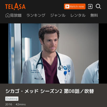
Watch now
見放題
ランキング
ジャンル
レンタル
無料
は
シカゴ・メッド シーズン2 第08話／吹替
Dubbing
2016
42
mins