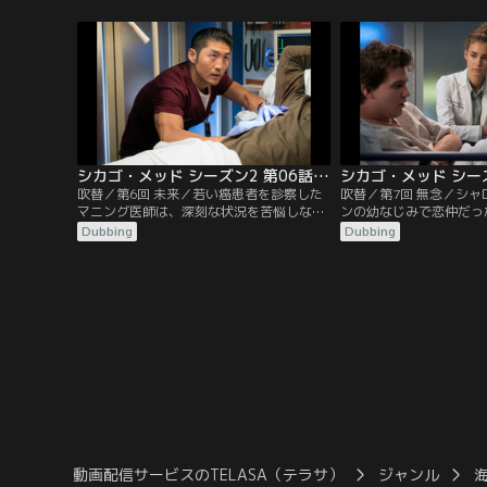
スタートを切ったチョイ医師は、うまくい
は陽気なホームレス男性
かず難しさを痛感する。チャールズ医師
持つ明るさに医師は刺激
は、サラに、サラが思いもよらなかった面
く。チョイ医師は一日助
白い提案を持ちかける。
ともに、市内で起きたギ
の被害者を治療する。
シカゴ・メッド シーズン2 第06話／吹替
吹替／第6回 未来／若い癌患者を診察した
吹替／第7回 無念／シ
マニング医師は、深刻な状況を苦悩しなが
ンの幼なじみで恋仲だっ
ら両親に伝える。リース医師は若者ダニー
が、病状は深刻である。
Dubbing
Dubbing
が問題を抱えていると知り、苦境から救い
たいハルステッド医師は
出すためチャールズ医師とリンジー刑事に
ンシェルジュというアプ
協力を求める。グッドウィンとマギーは病
かれる。心臓の感染症に
院の混雑を解消するためにベストを尽く
の治療にローズ医師があ
し、ローズ医師は、レイサム医師とハルス
師の主張に反対するチャ
テッド医師の超越した診断を受けて…。
する。
動画配信サービスのTELASA（テラサ）
ジャンル