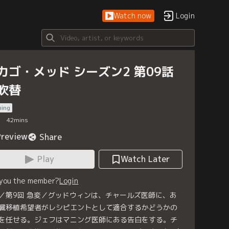
Watch now
Login
カゴ・メッド シーズン2 第09話
吹替
bing
42
mins
Preview
Share
Play
Watch Later
 you the member?
Login
／第9回 急変／グッドウィンは、チャールズ医師に、あ
臓移植希望者がレシピエントとして適合するかどうかの
を任せる。ジェフはマニング医師にある告白をする。チ