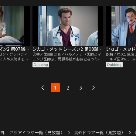
を診察する。彼の
の集まりにハルステッド医師を招く。そこ
ズ医師は、かなり
を受け学んでい
で彼はマギーの姉妹デニースと出逢い、一
た高齢男性を診察
手の海軍衛生兵と
家の深い秘密を知ることになる。
ガールフレンドの
ャングの発砲事件
立する。リース医
症の患者を救おう
シカゴ・メッド シーズン2 第07話／吹替
シカゴ・メッド シーズン2 第08話／吹替
ャロン・グッドウィ
吹替／第8回 決断／ハルステッド医師とマ
吹替／第9回 急
た人が来院する
ニング医師は、腎臓移植が必要となった男
ールズ医師に、あ
金欠状態から脱し
性を診察するが、一緒に来院したのは不仲
ピエントとして適
Dubbing
Dubbing
、メディカル・コ
の兄弟だった。リース医師の元患者ダニー
任せる。ジェフは
リのアイデアに惹
は岐路に立たされる。ローズ医師とレイサ
をする。チョイ医
かかった若い女性
ム医師は、遺伝性疾患で手術が必要な16歳
ゴ・メッドに運び
たるが、ローズ医
の少女の治療をするが、過保護な母親は彼
技の選手を治療す
1
2
3
ールズ医師と対立
らのやり方に反対する。囚人の男が異常な
終えて復帰したス
目的で病院に来る。
ッド医師管理下の
海外・アジアドラマ一覧（見放題）
海外ドラマ一覧（見放題）