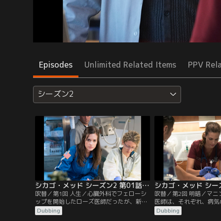
Episodes
Unlimited Related Items
PPV Rel
シーズン2
シカゴ・メッド シーズン2 第01話／吹替
吹替／第1回 人生／心臓外科でフェローシ
吹替／第2回 明暗／マ
ップを開始したローズ医師だったが、新し
医師は、それぞれ、病気
い上司レイサム医師との関係は、出だしで
複雑なケースを扱う。こ
Dubbing
Dubbing
つまずく。チーフレジデントとして新たな
った。ハルステッド医師