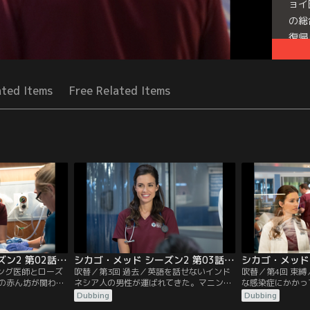
ョイ
の総
復帰
の…
Seri
ated Items
Free Related Items
シカゴ・メッド シーズン2 第02話／吹替
シカゴ・メッド シーズン2 第03話／吹替
ニング医師とローズ
吹替／第3回 過去／英語を話せないインド
吹替／第4回 束
の赤ん坊が関わる
ネシア人の男性が運ばれてきた。マニング
な感染症にかかっ
の2件は関連があ
医師と医学部4年生のジェフ・クラークは
突き止めるためチ
Dubbing
Dubbing
とチャールズ医師
謎の病気と向き合うことに。マギーが家族
者のロビンが呼ば