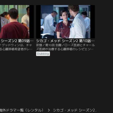
衰弱した状態で発見され
力が試される。突然聴力を失った8歳の少
するが、彼の息子と若い
女を連れた母親が来院。マニング医師が担
間では治療法をめぐり対
当するが、複雑な展開になる。
師は、若いドラッグ依存
と奮闘し…。
シカゴ・メッド シーズン2 第09話／吹替
シカゴ・メッド シーズン2 第10話／吹替
変／グッドウィンは、チャ
吹替／第10回 別離／ローズ医師とチャール
る心臓移植希望者がレシ
ズ医師が治療する心臓移植のレシピエント
合するかどうかの判断を
が自動車事故に遭い、手術が困難となる問
Dubbing
マニング医師にある告白
題が明るみに出る。マギーを逮捕したこと
師は、悲惨な状態でシカ
がある警官が重傷を負って運び込まれ、マ
込まれた2人の総合格闘
ギーは戸惑う。マニング医師とハルステッ
る。サバティカル休暇を
ド医師は、患者の死因について弁明しなけ
トール医師が、ハルステ
ればならなくなる。ハルステッド医師は、
患者の…。
非協力的な騎手の治療を試みる。
海外ドラマ一覧（レンタル）
シカゴ・メッド シーズン2／吹替