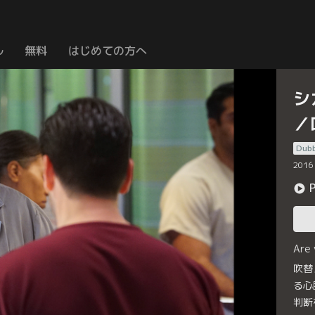
ル
無料
はじめての方へ
シ
／
Dub
2016
Are
吹替
る心
判断