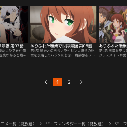
は喰らい、自らを
退ける。お互い“裏切られた”者同士、信頼
ドラだった。二人
方、香織はハジメ
を築き始める二人。そして、地上への道が
しても、苦戦を強
られないでいた。
迷宮の最深部にある可能性をユエから教え
つヒュドラ。加速
ハジメは、異様な
られたハジメは、さらに迷宮の奥へと進ん
ヒュドラの不意を
る。【提供：バン
でいく。【提供：バンダイチャンネル】
い--。【提供：
最強 第07話
ありふれた職業で世界最強 第08話
ありふれた職業
／新たにシアを仲間
第8話 過去との再会／ライセン大峡谷の迷
第9話 黒竜を穿
迷宮があると噂さ
宮を攻略したハジメたちは、商業都市フュ
クラスメイトや愛
れる。偶然にも迷
ーレンを訪れる。街の冒険者ギルドから、
ことになったハジ
略に挑むハジメた
北の山脈地帯で行方不明となった冒険者の
の情報をもとに北
な迷宮の主、ミレ
捜索を依頼されたハジメ。一行は捜索に向
ジメたちはそこで
たトラップに苦し
かう途中、湖畔の町・ウルに立ち寄る。そ
かろうじて生き延
罠を潜り抜けた先
こでハジメはオルクス大迷宮で離ればなれ
発見する。話を聞
1
2
ていたものは--。
となったクラスメイトたちと予期せぬ再会
たという。その日
ネル】
を果たす。【提供：バンダイチャンネル】
巨大な黒竜が現れ
ャンネル】
アニメ一覧（見放題）
SF・ファンタジー一覧（見放題）
SF・