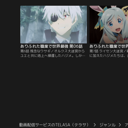
てしまう。奈落に潜む魔物に襲われ、必死
て、次々と魔物を倒して
に逃げるハジメ。しかし、錬成師という地
さらに強化していく。一
味な能力では太刀打ちできるはずもなく、
を失った現実を受け入れ
重傷を負ってしまう。異世界でも最弱の彼
そして、迷宮を突き進む
は心身共に絶望の淵に立たされ--。【提
雰囲気を持つ扉を見つけ
供：バンダイチャンネル】
ダイチャンネル】
ありふれた職業で世界最強 第06話
ありふれた職業で世界
第6話 残念なウサギ／オルクス大迷宮から
第7話 ライセン大迷宮
ユエと共に地上へ帰還したハジメ。しか
に加えたハジメたちは、
し、喜びも束の間、何やらワケありな兎人
れるライセン大峡谷を訪
族の少女・シアと出会い、一族の危機を救
宮の入り口を発見し、攻
ってほしいと依頼される。次の大迷宮攻略
ち。しかし、かなり曲者
のヒントになると考えたハジメたちは彼女
ディ・ライセンが仕掛け
の依頼を受けることに。一行はシアの故
められてしまう。数々の
郷・ハルツィナ樹海へ向かうことになった
でハジメたちを待ち受け
のだが--。【提供：バンダイチャンネル】
【提供：バンダイチャン
動画配信サービスのTELASA（テラサ）
ジャンル