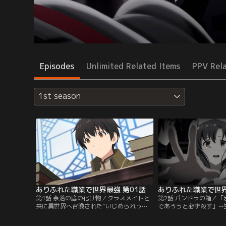
Episodes
Unlimited Related Items
PPV Rel
1st season
ありふれた職業で世界最強 第01話
ありふれた職業で世界
第1話 奈落の底の化け物／クラスメイトと
第2話 パンドラの箱／
共に異世界へ召喚された“いじめられっ
であろうと必ず殺す」-
子”の少年・南雲ハジメはクラスメイトの
そう誓ったハジメ。変貌
裏切りにより、迷宮の奈落へ突き落とされ
た能力で錬成した武器・