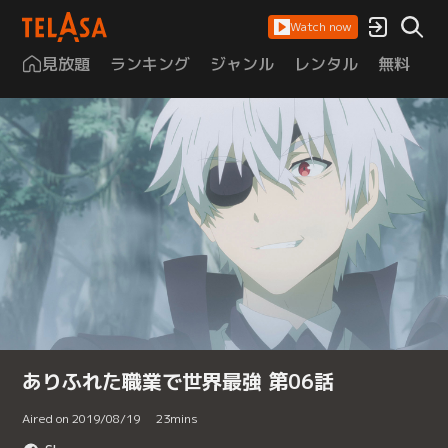
Watch now
見放題
ランキング
ジャンル
レンタル
無料
は
ありふれた職業で世界最強 第06話
Aired on 2019/08/19
23
mins