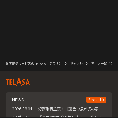
動画配信サービスのTELASA（テラサ）
ジャンル
アニメ一覧（見放
NEWS
See all
2026.08.01
浮所飛貴主演！ 【夏色の風が僕の家にやってきた】 本日よりテラサで独占配信スタート！
2026.07.18
『夏色の雲が恋と嵐をまきおこす』スペシャルメイキング 【Part1】2026年７月18日（土）23時30分～配信スタート！話題のシーンの裏側を大公開！豪華キャスト大集合！ 『武宮家 真夏の家族会議』開催！