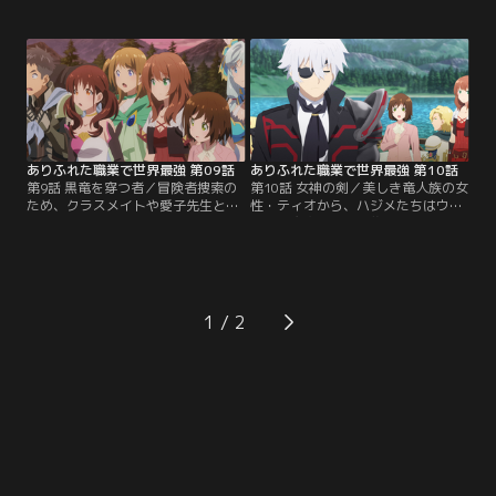
訪れる。偶然にも迷宮の入り口を発
冒険者ギルドから、北の山脈地帯で
見し、攻略に挑むハジメたち。しか
行方不明となった冒険者の捜索を依
し、かなり曲者な迷宮の主、ミレデ
頼されたハジメ。一行は捜索に向か
ィ・ライセンが仕掛けたトラップに
う途中、湖畔の町・ウルに立ち寄
苦しめられてしまう。数々の罠を潜
る。そこでハジメはオルクス大迷宮
り抜けた先でハジメたちを待ち受け
で離ればなれとなったクラスメイト
ていたものは--。【提供：バンダイ
たちと予期せぬ再会を果たす。【提
チャンネル】
供：バンダイチャンネル】
ありふれた職業で世界最強 第09話
ありふれた職業で世界最強 第10話
第9話 黒竜を穿つ者／冒険者捜索の
第10話 女神の剣／美しき竜人族の女
ため、クラスメイトや愛子先生と行
性・ティオから、ハジメたちはウル
動を共にすることになったハジメた
の町が魔物の大群に襲われる危機に
ち。一行は、ギルドの情報をもとに
あることを知らされる。魔物と戦う
北の山脈地帯に向かう。ハジメたち
準備に取り掛かるハジメは、その仕
はそこで魔物による破壊の跡と、か
上げとして、住民たちの前で愛子を
ろうじて生き延びていた冒険者ウィ
豊穣の女神として祀り上げる。戸惑
ルを発見する。話を聞くと、漆黒の
う愛子であったが、住民たちの士気
1
竜に襲われたという。その日の夜、
は高まっていく。そして遂に、魔物
ハジメたちの前に巨大な黒竜が現れ-
の群れとの戦いが始まる。【提供：
-。【提供：バンダイチャンネル】
バンダイチャンネル】