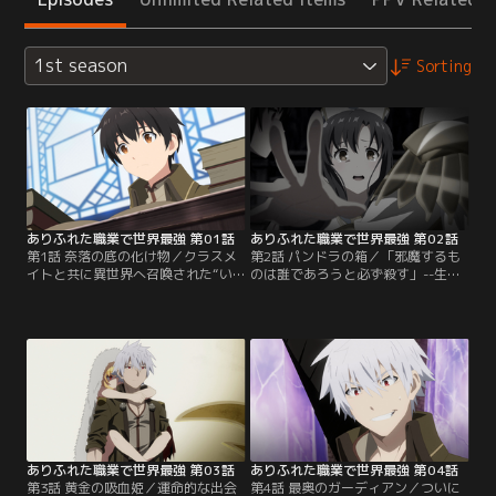
1st season
Sorting
ありふれた職業で世界最強 第01話
ありふれた職業で世界最強 第02話
第1話 奈落の底の化け物／クラスメ
第2話 パンドラの箱／「邪魔するも
イトと共に異世界へ召喚された“い
のは誰であろうと必ず殺す」--生き
じめられっ子”の少年・南雲ハジメ
て帰るため、そう誓ったハジメ。変
はクラスメイトの裏切りにより、迷
貌を遂げ、強化された能力で錬成し
宮の奈落へ突き落とされてしまう。
た武器・ドンナーを使って、次々と
奈落に潜む魔物に襲われ、必死に逃
魔物を倒しては喰らい、自らをさら
げるハジメ。しかし、錬成師という
に強化していく。一方、香織はハジ
地味な能力では太刀打ちできるはず
メを失った現実を受け入れられない
もなく、重傷を負ってしまう。異世
でいた。そして、迷宮を突き進むハ
界でも最弱の彼は心身共に絶望の淵
ジメは、異様な雰囲気を持つ扉を見
に立たされ--。【提供：バンダイチ
つける。【提供：バンダイチャンネ
ャンネル】
ル】
ありふれた職業で世界最強 第03話
ありふれた職業で世界最強 第04話
第3話 黄金の吸血姫／運命的な出会
第4話 最奥のガーディアン／ついに