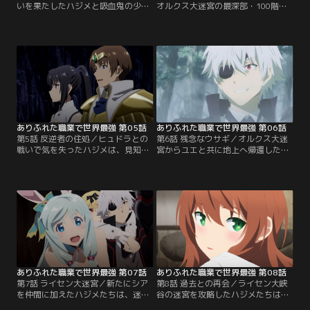
いを果たしたハジメと吸血鬼の少
オルクス大迷宮の最深部・100階層
女・ユエ。突如魔物の強襲を受ける
に到達したハジメとユエ。そこで待
二人だが、ハジメの強化された力と
ち受けていたのは、六つの頭と長い
ユエの吸血鬼の力を合わせて退け
首を持つ巨大な魔物・ヒュドラだっ
る。お互い“裏切られた”者同士、信
た。二人の卓越した実力をもってし
頼を築き始める二人。そして、地上
ても、苦戦を強いられるほどの強さ
への道が迷宮の最深部にある可能性
をもつヒュドラ。加速する激闘の
をユエから教えられたハジメは、さ
中、ハジメはヒュドラの不意を突い
らに迷宮の奥へと進んでいく。【提
た攻撃からユエを庇い--。【提供：
供：バンダイチャンネル】
バンダイチャンネル】
ありふれた職業で世界最強 第05話
ありふれた職業で世界最強 第06話
第5話 反逆者の住処／ヒュドラとの
第6話 残念なウサギ／オルクス大迷
戦いで気を失ったハジメは、見知ら
宮からユエと共に地上へ帰還したハ
ぬ場所で目を覚ます。ユエに尋ねる
ジメ。しかし、喜びも束の間、何や
と、戦闘後、「反逆者の住処」と呼
らワケありな兎人族の少女・シアと
ばれる場所への扉が開いたのだとい
出会い、一族の危機を救ってほしい
う。二人は地上への道を探すため、
と依頼される。次の大迷宮攻略のヒ
辺りを散策し始める。一方、訓練を
ントになると考えたハジメたちは彼
経て強くなった香織たちは、ハジメ
女の依頼を受けることに。一行はシ
を失ったオルクス大迷宮65階層に到
アの故郷・ハルツィナ樹海へ向かう
達し--。【提供：バンダイチャンネ
ことになったのだが--。【提供：バ
ル】
ンダイチャンネル】
ありふれた職業で世界最強 第07話
ありふれた職業で世界最強 第08話
第7話 ライセン大迷宮／新たにシア
第8話 過去との再会／ライセン大峡
を仲間に加えたハジメたちは、迷宮
谷の迷宮を攻略したハジメたちは、
があると噂されるライセン大峡谷を
商業都市フューレンを訪れる。街の