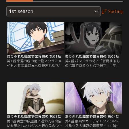
1st season
Sorting
ありふれた職業で世界最強 第01話
ありふれた職業で世界最強 第02話
第1話 奈落の底の化け物／クラスメ
第2話 パンドラの箱／「邪魔するも
イトと共に異世界へ召喚された“い
のは誰であろうと必ず殺す」--生き
じめられっ子”の少年・南雲ハジメ
て帰るため、そう誓ったハジメ。変
はクラスメイトの裏切りにより、迷
貌を遂げ、強化された能力で錬成し
宮の奈落へ突き落とされてしまう。
た武器・ドンナーを使って、次々と
奈落に潜む魔物に襲われ、必死に逃
魔物を倒しては喰らい、自らをさら
げるハジメ。しかし、錬成師という
に強化していく。一方、香織はハジ
地味な能力では太刀打ちできるはず
メを失った現実を受け入れられない
もなく、重傷を負ってしまう。異世
でいた。そして、迷宮を突き進むハ
界でも最弱の彼は心身共に絶望の淵
ジメは、異様な雰囲気を持つ扉を見
に立たされ--。【提供：バンダイチ
つける。【提供：バンダイチャンネ
ャンネル】
ル】
ありふれた職業で世界最強 第03話
ありふれた職業で世界最強 第04話
第3話 黄金の吸血姫／運命的な出会
第4話 最奥のガーディアン／ついに
いを果たしたハジメと吸血鬼の少
オルクス大迷宮の最深部・100階層