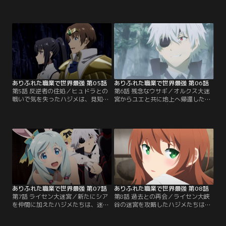
女・ユエ。突如魔物の強襲を受ける
に到達したハジメとユエ。そこで待
二人だが、ハジメの強化された力と
ち受けていたのは、六つの頭と長い
ユエの吸血鬼の力を合わせて退け
首を持つ巨大な魔物・ヒュドラだっ
る。お互い“裏切られた”者同士、信
た。二人の卓越した実力をもってし
頼を築き始める二人。そして、地上
ても、苦戦を強いられるほどの強さ
への道が迷宮の最深部にある可能性
をもつヒュドラ。加速する激闘の
をユエから教えられたハジメは、さ
中、ハジメはヒュドラの不意を突い
らに迷宮の奥へと進んでいく。【提
た攻撃からユエを庇い--。【提供：
供：バンダイチャンネル】
バンダイチャンネル】
ありふれた職業で世界最強 第05話
ありふれた職業で世界最強 第06話
第5話 反逆者の住処／ヒュドラとの
第6話 残念なウサギ／オルクス大迷
戦いで気を失ったハジメは、見知ら
宮からユエと共に地上へ帰還したハ
ぬ場所で目を覚ます。ユエに尋ねる
ジメ。しかし、喜びも束の間、何や
と、戦闘後、「反逆者の住処」と呼
らワケありな兎人族の少女・シアと
ばれる場所への扉が開いたのだとい
出会い、一族の危機を救ってほしい
う。二人は地上への道を探すため、
と依頼される。次の大迷宮攻略のヒ
辺りを散策し始める。一方、訓練を
ントになると考えたハジメたちは彼
経て強くなった香織たちは、ハジメ
女の依頼を受けることに。一行はシ
を失ったオルクス大迷宮65階層に到
アの故郷・ハルツィナ樹海へ向かう
達し--。【提供：バンダイチャンネ
ことになったのだが--。【提供：バ
ル】
ンダイチャンネル】
ありふれた職業で世界最強 第07話
ありふれた職業で世界最強 第08話
第7話 ライセン大迷宮／新たにシア
第8話 過去との再会／ライセン大峡
を仲間に加えたハジメたちは、迷宮
谷の迷宮を攻略したハジメたちは、
があると噂されるライセン大峡谷を
商業都市フューレンを訪れる。街の
訪れる。偶然にも迷宮の入り口を発
冒険者ギルドから、北の山脈地帯で