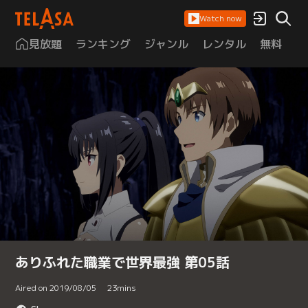
Watch now
見放題
ランキング
ジャンル
レンタル
無料
は
ありふれた職業で世界最強 第05話
Aired on 2019/08/05
23
mins