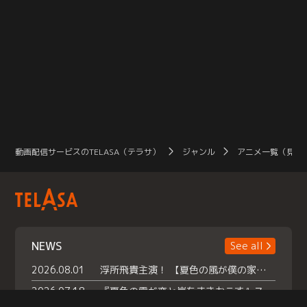
動画配信サービスのTELASA（テラサ）
ジャンル
アニメ一覧（見放
NEWS
See all
2026.08.01
浮所飛貴主演！ 【夏色の風が僕の家にやってきた】 本日よりテラサで独占配信スタート！
2026.07.18
『夏色の雲が恋と嵐をまきおこす』スペシャルメイキング 【Part1】2026年７月18日（土）23時30分～配信スタート！話題のシーンの裏側を大公開！豪華キャスト大集合！ 『武宮家 真夏の家族会議』開催！