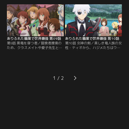
見し、攻略に挑むハジメたち。しか
行方不明となった冒険者の捜索を依
し、かなり曲者な迷宮の主、ミレデ
頼されたハジメ。一行は捜索に向か
ィ・ライセンが仕掛けたトラップに
う途中、湖畔の町・ウルに立ち寄
苦しめられてしまう。数々の罠を潜
る。そこでハジメはオルクス大迷宮
り抜けた先でハジメたちを待ち受け
で離ればなれとなったクラスメイト
ていたものは--。【提供：バンダイ
たちと予期せぬ再会を果たす。【提
チャンネル】
供：バンダイチャンネル】
ありふれた職業で世界最強 第09話
ありふれた職業で世界最強 第10話
第9話 黒竜を穿つ者／冒険者捜索の
第10話 女神の剣／美しき竜人族の女
ため、クラスメイトや愛子先生と行
性・ティオから、ハジメたちはウル
動を共にすることになったハジメた
の町が魔物の大群に襲われる危機に
ち。一行は、ギルドの情報をもとに
あることを知らされる。魔物と戦う
北の山脈地帯に向かう。ハジメたち
準備に取り掛かるハジメは、その仕
はそこで魔物による破壊の跡と、か
上げとして、住民たちの前で愛子を
ろうじて生き延びていた冒険者ウィ
豊穣の女神として祀り上げる。戸惑
ルを発見する。話を聞くと、漆黒の
う愛子であったが、住民たちの士気
1
竜に襲われたという。その日の夜、
は高まっていく。そして遂に、魔物
ハジメたちの前に巨大な黒竜が現れ-
の群れとの戦いが始まる。【提供：
-。【提供：バンダイチャンネル】
バンダイチャンネル】