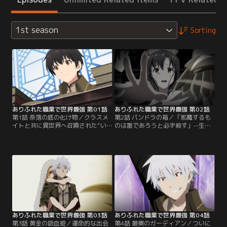
1st season
Sorting
ありふれた職業で世界最強 第01話
ありふれた職業で世界最強 第02話
第1話 奈落の底の化け物／クラスメ
第2話 パンドラの箱／「邪魔するも
イトと共に異世界へ召喚された“い
のは誰であろうと必ず殺す」--生き
じめられっ子”の少年・南雲ハジメ
て帰るため、そう誓ったハジメ。変
はクラスメイトの裏切りにより、迷
貌を遂げ、強化された能力で錬成し
宮の奈落へ突き落とされてしまう。
た武器・ドンナーを使って、次々と
奈落に潜む魔物に襲われ、必死に逃
魔物を倒しては喰らい、自らをさら
げるハジメ。しかし、錬成師という
に強化していく。一方、香織はハジ
地味な能力では太刀打ちできるはず
メを失った現実を受け入れられない
もなく、重傷を負ってしまう。異世
でいた。そして、迷宮を突き進むハ
界でも最弱の彼は心身共に絶望の淵
ジメは、異様な雰囲気を持つ扉を見
に立たされ--。【提供：バンダイチ
つける。【提供：バンダイチャンネ
ャンネル】
ル】
ありふれた職業で世界最強 第03話
ありふれた職業で世界最強 第04話
第3話 黄金の吸血姫／運命的な出会
第4話 最奥のガーディアン／ついに