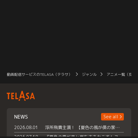
動画配信サービスのTELASA（テラサ）
ジャンル
アニメ一覧（見放
NEWS
See all
2026.08.01
浮所飛貴主演！ 【夏色の風が僕の家にやってきた】 本日よりテラサで独占配信スタート！
2026.07.18
『夏色の雲が恋と嵐をまきおこす』スペシャルメイキング 【Part1】2026年７月18日（土）23時30分～配信スタート！話題のシーンの裏側を大公開！豪華キャスト大集合！ 『武宮家 真夏の家族会議』開催！