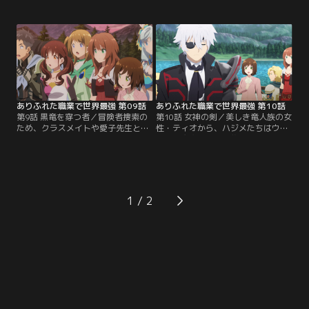
訪れる。偶然にも迷宮の入り口を発
冒険者ギルドから、北の山脈地帯で
見し、攻略に挑むハジメたち。しか
行方不明となった冒険者の捜索を依
し、かなり曲者な迷宮の主、ミレデ
頼されたハジメ。一行は捜索に向か
ィ・ライセンが仕掛けたトラップに
う途中、湖畔の町・ウルに立ち寄
苦しめられてしまう。数々の罠を潜
る。そこでハジメはオルクス大迷宮
り抜けた先でハジメたちを待ち受け
で離ればなれとなったクラスメイト
ていたものは--。【提供：バンダイ
たちと予期せぬ再会を果たす。【提
チャンネル】
供：バンダイチャンネル】
ありふれた職業で世界最強 第09話
ありふれた職業で世界最強 第10話
第9話 黒竜を穿つ者／冒険者捜索の
第10話 女神の剣／美しき竜人族の女
ため、クラスメイトや愛子先生と行
性・ティオから、ハジメたちはウル
動を共にすることになったハジメた
の町が魔物の大群に襲われる危機に
ち。一行は、ギルドの情報をもとに
あることを知らされる。魔物と戦う
北の山脈地帯に向かう。ハジメたち
準備に取り掛かるハジメは、その仕
はそこで魔物による破壊の跡と、か
上げとして、住民たちの前で愛子を
ろうじて生き延びていた冒険者ウィ
豊穣の女神として祀り上げる。戸惑
ルを発見する。話を聞くと、漆黒の
う愛子であったが、住民たちの士気
1
竜に襲われたという。その日の夜、
は高まっていく。そして遂に、魔物
ハジメたちの前に巨大な黒竜が現れ-
の群れとの戦いが始まる。【提供：
-。【提供：バンダイチャンネル】
バンダイチャンネル】