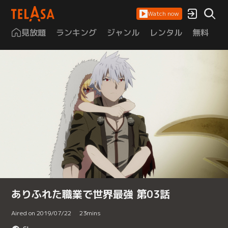
Watch now
見放題
ランキング
ジャンル
レンタル
無料
は
ありふれた職業で世界最強 第03話
Aired on 2019/07/22
23
mins