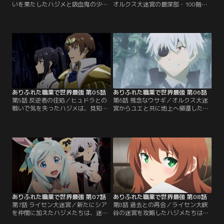
いを果たしたハジメと吸血鬼の少
オルクス大迷宮の最深部・100階層
女・ユエ。突如魔物の強襲を受ける
に到達したハジメとユエ。そこで待
二人だが、ハジメの強化された力と
ち受けていたのは、六つの頭と長い
ユエの吸血鬼の力を合わせて退け
首を持つ巨大な魔物・ヒュドラだっ
る。お互い“裏切られた”者同士、信
た。二人の卓越した実力をもってし
頼を築き始める二人。そして、地上
ても、苦戦を強いられるほどの強さ
への道が迷宮の最深部にある可能性
をもつヒュドラ。加速する激闘の
をユエから教えられたハジメは、さ
中、ハジメはヒュドラの不意を突い
らに迷宮の奥へと進んでいく。【提
た攻撃からユエを庇い--。【提供：
供：バンダイチャンネル】
バンダイチャンネル】
ありふれた職業で世界最強 第05話
ありふれた職業で世界最強 第06話
第5話 反逆者の住処／ヒュドラとの
第6話 残念なウサギ／オルクス大迷
戦いで気を失ったハジメは、見知ら
宮からユエと共に地上へ帰還したハ
ぬ場所で目を覚ます。ユエに尋ねる
ジメ。しかし、喜びも束の間、何や
と、戦闘後、「反逆者の住処」と呼
らワケありな兎人族の少女・シアと
ばれる場所への扉が開いたのだとい
出会い、一族の危機を救ってほしい
う。二人は地上への道を探すため、
と依頼される。次の大迷宮攻略のヒ
辺りを散策し始める。一方、訓練を
ントになると考えたハジメたちは彼
経て強くなった香織たちは、ハジメ
女の依頼を受けることに。一行はシ
を失ったオルクス大迷宮65階層に到
アの故郷・ハルツィナ樹海へ向かう
達し--。【提供：バンダイチャンネ
ことになったのだが--。【提供：バ
ル】
ンダイチャンネル】
ありふれた職業で世界最強 第07話
ありふれた職業で世界最強 第08話
第7話 ライセン大迷宮／新たにシア
第8話 過去との再会／ライセン大峡
を仲間に加えたハジメたちは、迷宮
谷の迷宮を攻略したハジメたちは、
があると噂されるライセン大峡谷を
商業都市フューレンを訪れる。街の