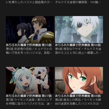
いを果たしたハジメと吸血鬼の少
オルクス大迷宮の最深部・100階層
女・ユエ。突如魔物の強襲を受ける
に到達したハジメとユエ。そこで待
二人だが、ハジメの強化された力と
ち受けていたのは、六つの頭と長い
ユエの吸血鬼の力を合わせて退け
首を持つ巨大な魔物・ヒュドラだっ
る。お互い“裏切られた”者同士、信
た。二人の卓越した実力をもってし
頼を築き始める二人。そして、地上
ても、苦戦を強いられるほどの強さ
への道が迷宮の最深部にある可能性
をもつヒュドラ。加速する激闘の
をユエから教えられたハジメは、さ
中、ハジメはヒュドラの不意を突い
らに迷宮の奥へと進んでいく。【提
た攻撃からユエを庇い--。【提供：
供：バンダイチャンネル】
バンダイチャンネル】
ありふれた職業で世界最強 第05話
ありふれた職業で世界最強 第06話
第5話 反逆者の住処／ヒュドラとの
第6話 残念なウサギ／オルクス大迷
戦いで気を失ったハジメは、見知ら
宮からユエと共に地上へ帰還したハ
ぬ場所で目を覚ます。ユエに尋ねる
ジメ。しかし、喜びも束の間、何や
と、戦闘後、「反逆者の住処」と呼
らワケありな兎人族の少女・シアと
ばれる場所への扉が開いたのだとい
出会い、一族の危機を救ってほしい
う。二人は地上への道を探すため、
と依頼される。次の大迷宮攻略のヒ
辺りを散策し始める。一方、訓練を
ントになると考えたハジメたちは彼
経て強くなった香織たちは、ハジメ
女の依頼を受けることに。一行はシ
を失ったオルクス大迷宮65階層に到
アの故郷・ハルツィナ樹海へ向かう
達し--。【提供：バンダイチャンネ
ことになったのだが--。【提供：バ
ル】
ンダイチャンネル】
ありふれた職業で世界最強 第07話
ありふれた職業で世界最強 第08話
第7話 ライセン大迷宮／新たにシア
第8話 過去との再会／ライセン大峡
を仲間に加えたハジメたちは、迷宮
谷の迷宮を攻略したハジメたちは、
があると噂されるライセン大峡谷を
商業都市フューレンを訪れる。街の