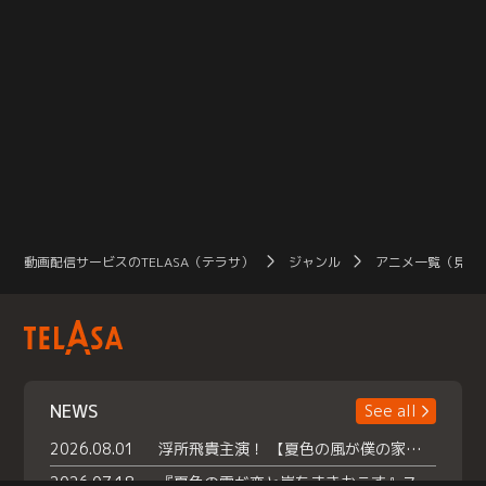
動画配信サービスのTELASA（テラサ）
ジャンル
アニメ一覧（見放
NEWS
See all
2026.08.01
浮所飛貴主演！ 【夏色の風が僕の家にやってきた】 本日よりテラサで独占配信スタート！
2026.07.18
『夏色の雲が恋と嵐をまきおこす』スペシャルメイキング 【Part1】2026年７月18日（土）23時30分～配信スタート！話題のシーンの裏側を大公開！豪華キャスト大集合！ 『武宮家 真夏の家族会議』開催！