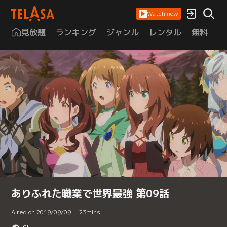
Watch now
見放題
ランキング
ジャンル
レンタル
無料
は
ありふれた職業で世界最強 第09話
Aired on 2019/09/09
23
mins