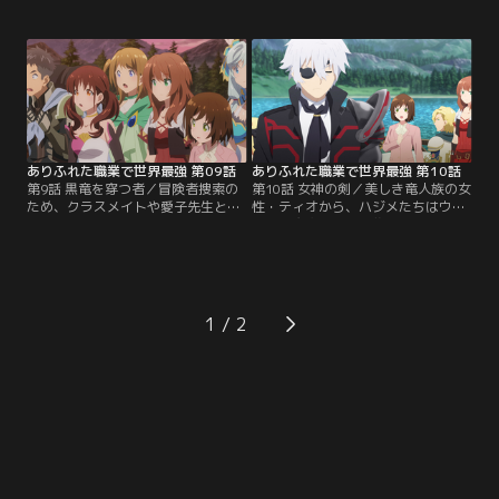
訪れる。偶然にも迷宮の入り口を発
冒険者ギルドから、北の山脈地帯で
見し、攻略に挑むハジメたち。しか
行方不明となった冒険者の捜索を依
し、かなり曲者な迷宮の主、ミレデ
頼されたハジメ。一行は捜索に向か
ィ・ライセンが仕掛けたトラップに
う途中、湖畔の町・ウルに立ち寄
苦しめられてしまう。数々の罠を潜
る。そこでハジメはオルクス大迷宮
り抜けた先でハジメたちを待ち受け
で離ればなれとなったクラスメイト
ていたものは--。【提供：バンダイ
たちと予期せぬ再会を果たす。【提
チャンネル】
供：バンダイチャンネル】
ありふれた職業で世界最強 第09話
ありふれた職業で世界最強 第10話
第9話 黒竜を穿つ者／冒険者捜索の
第10話 女神の剣／美しき竜人族の女
ため、クラスメイトや愛子先生と行
性・ティオから、ハジメたちはウル
動を共にすることになったハジメた
の町が魔物の大群に襲われる危機に
ち。一行は、ギルドの情報をもとに
あることを知らされる。魔物と戦う
北の山脈地帯に向かう。ハジメたち
準備に取り掛かるハジメは、その仕
はそこで魔物による破壊の跡と、か
上げとして、住民たちの前で愛子を
ろうじて生き延びていた冒険者ウィ
豊穣の女神として祀り上げる。戸惑
ルを発見する。話を聞くと、漆黒の
う愛子であったが、住民たちの士気
1
竜に襲われたという。その日の夜、
は高まっていく。そして遂に、魔物
ハジメたちの前に巨大な黒竜が現れ-
の群れとの戦いが始まる。【提供：
-。【提供：バンダイチャンネル】
バンダイチャンネル】