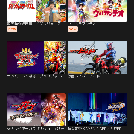
静岡発☆福岡着！ドゲンジャーズツーリズム
ウルトラマンテオ
New
New
ナンバーワン戦隊ゴジュウジャーVSブンブンジャー
仮面ライダービルド
仮面ライダーガヴ ギルティ・パルフェ
超英雄祭 KAMEN RIDER × SUPER SENTAI LIVE ＆ SHOW 2025