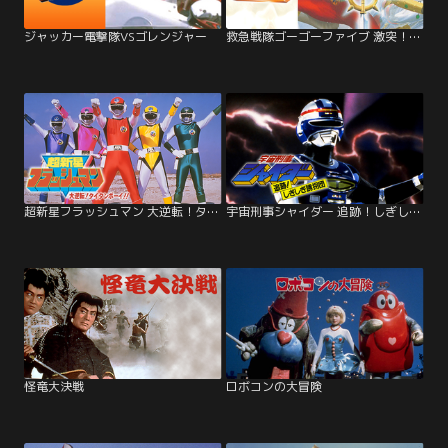
ジャッカー電撃隊VSゴレンジャー
救急戦隊ゴーゴーファイブ 激突！新たなる超戦士
超新星フラッシュマン 大逆転！タイタンボーイ！！
宇宙刑事シャイダー 追跡！しぎしぎ誘拐団
怪竜大決戦
ロボコンの大冒険