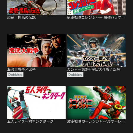
恐竜・怪鳥の伝説
秘密戦隊ゴレンジャー 爆弾ハリケーン
海底大戦争／吹替
ガンマー第3号 宇宙大作戦／吹替
Dubbing
Dubbing
五人ライダー対キングダーク
激走戦隊カーレンジャーVSオーレンジャー