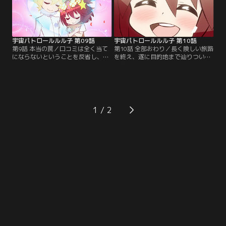
宇宙パトロールルル子 第09話
宇宙パトロールルル子 第10話
第9話 本当の罠／口コミは全く当て
第10話 全部おわり／長く険しい旅路
にならないということを反省し、そ
を終え、遂に目的地まで辿りついた
の道のプロに話を聞くことにしたル
宇宙パトロールOGIKUBO支部の
ル子。しかし今のルル子には
面々。皆に祝われ、とても良い気
OGIKUBOよりも何よりも、とても気
分。しかし！？【提供：バンダイチ
になることがあって……。【提供：
ャンネル】
バンダイチャンネル】
1