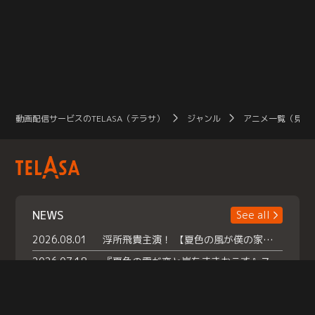
動画配信サービスのTELASA（テラサ）
ジャンル
アニメ一覧（見放
NEWS
See all
2026.08.01
浮所飛貴主演！ 【夏色の風が僕の家にやってきた】 本日よりテラサで独占配信スタート！
2026.07.18
『夏色の雲が恋と嵐をまきおこす』スペシャルメイキング 【Part1】2026年７月18日（土）23時30分～配信スタート！話題のシーンの裏側を大公開！豪華キャスト大集合！ 『武宮家 真夏の家族会議』開催！
2026.07.15
救命医・遥（今田）の《心揺さぶる過去》や、 麻酔科医・権野（船越英一郎）の《謎多きプライベート》など… 《知られざるエピソード》を独占配信！