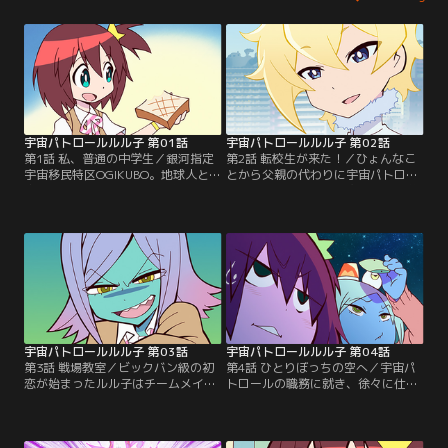
宇宙パトロールルル子 第01話
宇宙パトロールルル子 第02話
第1話 私、普通の中学生／銀河指定
第2話 転校生が来た！／ひょんなこ
宇宙移民特区OGIKUBO。地球人と宇
とから父親の代わりに宇宙パトロー
宙人が暮らすこの変な街に産まれ育
ルになったルル子は、突然起こる普
った現役女子中学生のルル子。『普
通じゃない出来事に困惑していた。
通』を目指していたルル子だが、あ
そして全てを吹き飛ばす感情の超新
る日の朝食から普通が崩れていく。
星爆発がルル子に襲いかかる。【提
【提供：バンダイチャンネル】
供：バンダイチャンネル】
宇宙パトロールルル子 第03話
宇宙パトロールルル子 第04話
第3話 戦場教室／ビックバン級の初
第4話 ひとりぼっちの空へ／宇宙パ
恋が始まったルル子はチームメイト
トロールの職務に就き、徐々に仕事
のノヴァと二人で宇宙犯罪の温床に
に慣れ始めてきていたルル子たち。
なっている母校に蔓延する宇宙犯罪
束の間の休息もそこそこにOGIKUBO
の摘発に挑むが、そこに意外な人物
を揺るがす大事件が空から舞い降り
が！？【提供：バンダイチャンネ
てくる。【提供：バンダイチャンネ