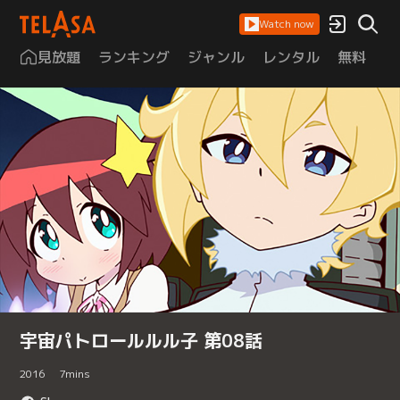
Watch now
見放題
ランキング
ジャンル
レンタル
無料
は
宇宙パトロールルル子 第08話
2016
7
mins