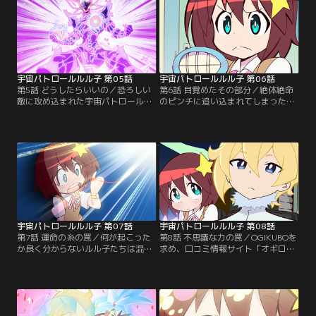
ル】
ル】
宇宙パトロールルル子 第05話
宇宙パトロールルル子 第06話
第5話 どうしたらいいの／恐ろしい
第6話 目覚めたその部分／絶体絶命
敵に攻め込まれた宇宙パトロール
のピンチに追い込まれてしまった宇
OGIKUBO支部。部下を守るためオー
宙パトロールOGIKUBO支部。狼狽え
バージャスティスが立ち上がり、オ
ているルル子たちにオーバージャス
ーバージャスティスのジャスティス
ティスの秘策が炸裂し、眠れるアイ
がついにオーバーする！【提供：バ
ツがようやく目を覚ます！【提供：
ンダイチャンネル】
バンダイチャンネル】
宇宙パトロールルル子 第07話
宇宙パトロールルル子 第08話
第7話 運命の糸の罠／何が起こった
第8話 不思議な力の罠／OGIKUBOを
か良く分からないルル子たちは混乱
求め、口コミ情報サイト「オギロ
していた。父や母、そしてOGIKUBO
グ」の示す次の惑星へやってきたル
は？それぞれ思うところはあるが、
ル子たち。そこは不思議な力で不思
取り敢えず目の前に浮かぶ赤い惑星
議を起こす、とても不思議な惑星だ
へ向かう。【提供：バンダイチャン
った。【提供：バンダイチャンネ
ネル】
ル】