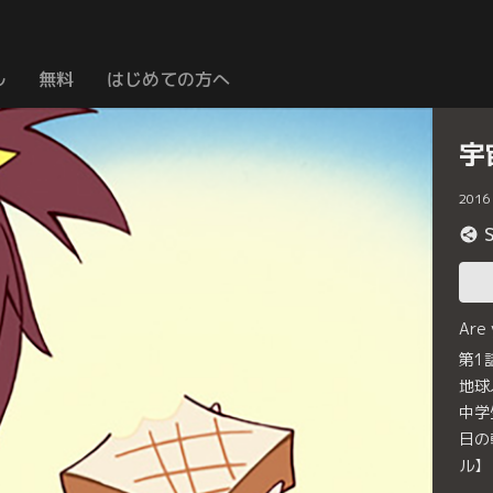
ル
無料
はじめての方へ
宇
2016
Are
第1
地球
中学
日の
ル】