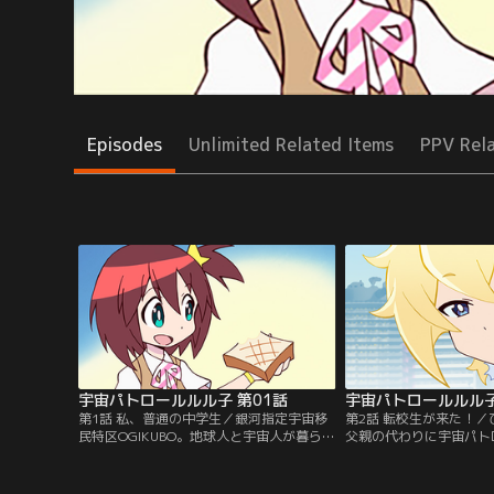
Episodes
Unlimited Related Items
PPV Rel
宇宙パトロールルル子 第01話
宇宙パトロールルル子
第1話 私、普通の中学生／銀河指定宇宙移
第2話 転校生が来た！
民特区OGIKUBO。地球人と宇宙人が暮らす
父親の代わりに宇宙パト
この変な街に産まれ育った現役女子中学生
ル子は、突然起こる普通
のルル子。『普通』を目指していたルル子
困惑していた。そして全
だが、ある日の朝食から普通が崩れてい
情の超新星爆発がルル子