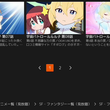
ネル】
ル】
ネル】
 第07話
宇宙パトロールルル子 第08話
宇宙パトロール
何が起こったか良く
第8話 不思議な力の罠／OGIKUBOを求め、
第9話 本当の罠
混乱していた。父
口コミ情報サイト「オギログ」の示す次の
ないということを
Oは？それぞれ思うと
惑星へやってきたルル子たち。そこは不思
話を聞くことにし
ず目の前に浮かぶ
議な力で不思議を起こす、とても不思議な
ル子にはOGIKU
供：バンダイチャ
惑星だった。【提供：バンダイチャンネ
気になることがあ
ル】
ダイチャンネル】
1
2
アニメ一覧（見放題）
SF・ファンタジー一覧（見放題）
SF・