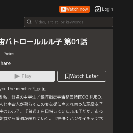
Watch now
Login
宙パトロールルル子 第01話
7
mins
Share
Play
Watch Later
 you the member?
Login
話 私、普通の中学生／銀河指定宇宙移民特区OGIKUBO。
人と宇宙人が暮らすこの変な街に産まれ育った現役女子
生のルル子。『普通』を目指していたルル子だが、ある
朝食から普通が崩れていく。【提供：バンダイチャンネ