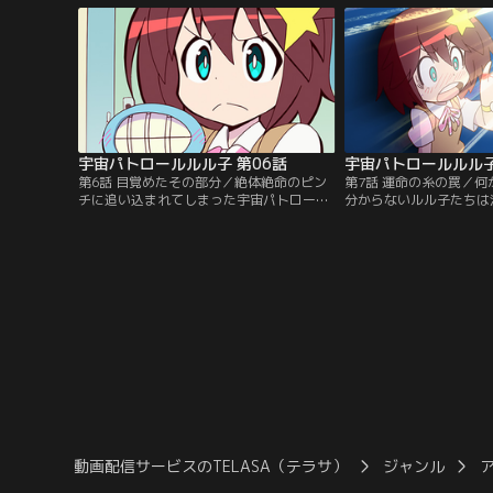
く。【提供：バンダイチャンネル】
【提供：バンダイチャン
宇宙パトロールルル子 第06話
宇宙パトロールルル子
第6話 目覚めたその部分／絶体絶命のピン
第7話 運命の糸の罠／
チに追い込まれてしまった宇宙パトロール
分からないルル子たちは
OGIKUBO支部。狼狽えているルル子たちに
や母、そしてOGIKUB
オーバージャスティスの秘策が炸裂し、眠
ころはあるが、取り敢え
れるアイツがようやく目を覚ます！【提
赤い惑星へ向かう。【提
供：バンダイチャンネル】
ンネル】
動画配信サービスのTELASA（テラサ）
ジャンル