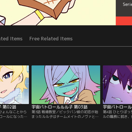
Seri
ated Items
Free Related Items
 第02話
宇宙パトロールルル子 第03話
宇宙パトロール
／ひょんなことから
第3話 戦場教室／ビックバン級の初恋が始
第4話 ひとりぼ
ロールになったル
まったルル子はチームメイトのノヴァと二
ルの職務に就き、
じゃない出来事に
人で宇宙犯罪の温床になっている母校に蔓
きていたルル子た
てを吹き飛ばす感
延する宇宙犯罪の摘発に挑むが、そこに意
そこにOGIKUB
に襲いかかる。
外な人物が！？【提供：バンダイチャンネ
舞い降りてくる。