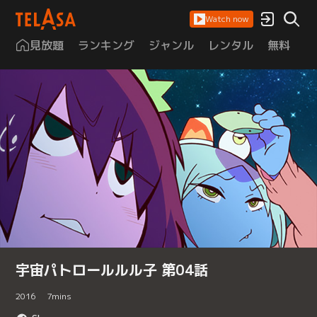
Watch now
見放題
ランキング
ジャンル
レンタル
無料
は
宇宙パトロールルル子 第04話
2016
7
mins