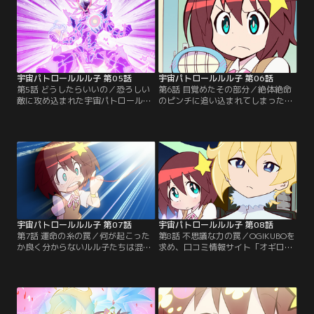
ル】
ル】
宇宙パトロールルル子 第05話
宇宙パトロールルル子 第06話
第5話 どうしたらいいの／恐ろしい
第6話 目覚めたその部分／絶体絶命
敵に攻め込まれた宇宙パトロール
のピンチに追い込まれてしまった宇
OGIKUBO支部。部下を守るためオー
宙パトロールOGIKUBO支部。狼狽え
バージャスティスが立ち上がり、オ
ているルル子たちにオーバージャス
ーバージャスティスのジャスティス
ティスの秘策が炸裂し、眠れるアイ
がついにオーバーする！【提供：バ
ツがようやく目を覚ます！【提供：
ンダイチャンネル】
バンダイチャンネル】
宇宙パトロールルル子 第07話
宇宙パトロールルル子 第08話
第7話 運命の糸の罠／何が起こった
第8話 不思議な力の罠／OGIKUBOを
か良く分からないルル子たちは混乱
求め、口コミ情報サイト「オギロ
していた。父や母、そしてOGIKUBO
グ」の示す次の惑星へやってきたル
は？それぞれ思うところはあるが、
ル子たち。そこは不思議な力で不思
取り敢えず目の前に浮かぶ赤い惑星
議を起こす、とても不思議な惑星だ
へ向かう。【提供：バンダイチャン
った。【提供：バンダイチャンネ
ネル】
ル】