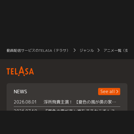
動画配信サービスのTELASA（テラサ）
ジャンル
アニメ一覧（見放
NEWS
See all
2026.08.01
浮所飛貴主演！ 【夏色の風が僕の家にやってきた】 本日よりテラサで独占配信スタート！
2026.07.18
『夏色の雲が恋と嵐をまきおこす』スペシャルメイキング 【Part1】2026年７月18日（土）23時30分～配信スタート！話題のシーンの裏側を大公開！豪華キャスト大集合！ 『武宮家 真夏の家族会議』開催！
2026.07.15
救命医・遥（今田）の《心揺さぶる過去》や、 麻酔科医・権野（船越英一郎）の《謎多きプライベート》など… 《知られざるエピソード》を独占配信！