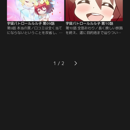
宇宙パトロールルル子 第09話
宇宙パトロールルル子 第10話
第9話 本当の罠／口コミは全く当て
第10話 全部おわり／長く険しい旅路
にならないということを反省し、そ
を終え、遂に目的地まで辿りついた
の道のプロに話を聞くことにしたル
宇宙パトロールOGIKUBO支部の
ル子。しかし今のルル子には
面々。皆に祝われ、とても良い気
OGIKUBOよりも何よりも、とても気
分。しかし！？【提供：バンダイチ
になることがあって……。【提供：
ャンネル】
バンダイチャンネル】
1