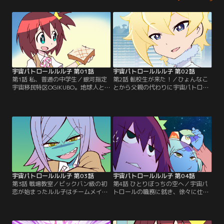
宇宙パトロールルル子 第01話
宇宙パトロールルル子 第02話
第1話 私、普通の中学生／銀河指定
第2話 転校生が来た！／ひょんなこ
宇宙移民特区OGIKUBO。地球人と宇
とから父親の代わりに宇宙パトロー
宙人が暮らすこの変な街に産まれ育
ルになったルル子は、突然起こる普
った現役女子中学生のルル子。『普
通じゃない出来事に困惑していた。
通』を目指していたルル子だが、あ
そして全てを吹き飛ばす感情の超新
る日の朝食から普通が崩れていく。
星爆発がルル子に襲いかかる。【提
【提供：バンダイチャンネル】
供：バンダイチャンネル】
宇宙パトロールルル子 第03話
宇宙パトロールルル子 第04話
第3話 戦場教室／ビックバン級の初
第4話 ひとりぼっちの空へ／宇宙パ
恋が始まったルル子はチームメイト
トロールの職務に就き、徐々に仕事
のノヴァと二人で宇宙犯罪の温床に
に慣れ始めてきていたルル子たち。
なっている母校に蔓延する宇宙犯罪
束の間の休息もそこそこにOGIKUBO
の摘発に挑むが、そこに意外な人物
を揺るがす大事件が空から舞い降り
が！？【提供：バンダイチャンネ
てくる。【提供：バンダイチャンネ